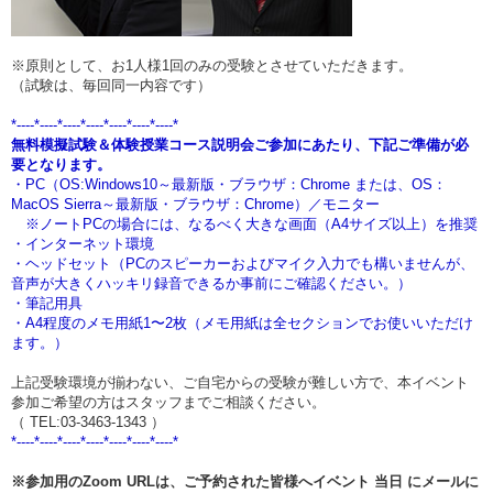
※原則として、お1人様1回のみの受験とさせていただきます。
（試験は、毎回同一内容です）
*----*----*----*----*----*----*----*
無料模擬試験＆体験授業コース説明会ご参加にあたり、下記ご準備が必
要となります。
・PC（OS:Windows10～最新版・ブラウザ：Chrome または、OS：
MacOS
Sierra～最新版・ブラウザ：Chrome）／モニター
※ノートPCの場合には、なるべく大きな画面（A4サイズ以上）を推奨
・インターネット環境
・ヘッドセット（PCのスピーカーおよびマイク入力でも構いませんが、
音声が大きくハッキリ録音できるか事前にご確認ください。）
・筆記用具
・A4程度のメモ用紙1〜2枚（メモ用紙は全セクションでお使いいただけ
ます。）
上記受験環境が揃わない、ご自宅からの受験が難しい方で、本イベント
参加ご希望の方はスタッフまでご相談ください。
（ TEL:03-3463-1343 ）
*----*----*----*----*----*----*----*
※参加用のZoom URLは、ご予約された皆様へイベント
当日
にメールに