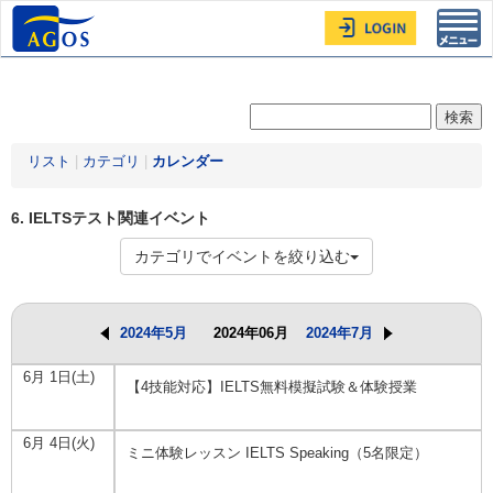
Toggl
navig
リスト
|
カテゴリ
|
カレンダー
6. IELTSテスト関連イベント
カテゴリでイベントを絞り込む
2024年5月
2024年06月
2024年7月
6月 1日(土)
【4技能対応】IELTS無料模擬試験＆体験授業
6月 4日(火)
ミニ体験レッスン IELTS Speaking（5名限定）