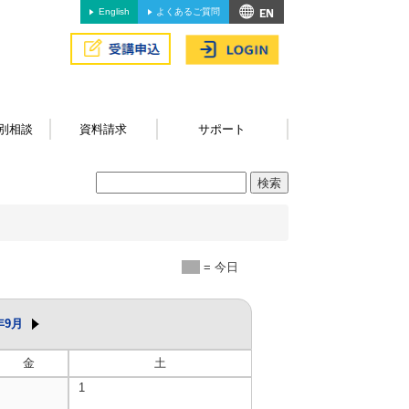
English
よくあるご質問
別相談
資料請求
サポート
= 今日
年9月
金
土
1