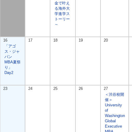
金で叶え
る海外大
学進学ス
トーリー
～
16
17
18
19
20
「アゴ
ス・ジャ
パン
MBA夏祭
り」
Day2
23
24
25
26
27
＜渋谷校開
催＞
University
of
Washington
Global
Executive
MBA