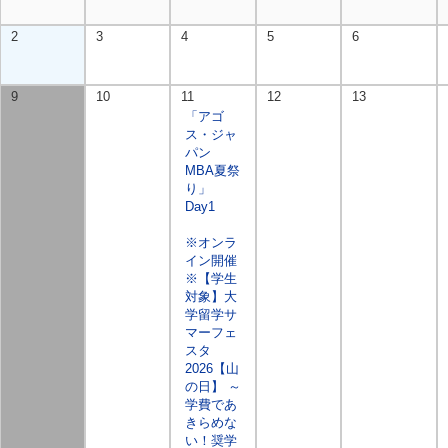
2
3
4
5
6
9
10
11
12
13
「アゴ
ス・ジャ
パン
MBA夏祭
り」
Day1
※オンラ
イン開催
※【学生
対象】大
学留学サ
マーフェ
スタ
2026【山
の日】 ～
学費であ
きらめな
い！奨学