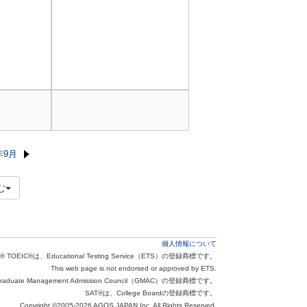
年9月
む
個人情報について
® TOEIC®は、Educational Testing Service（ETS）の登録商標です。
This web page is not endorsed or approved by ETS.
aduate Management Admission Council（GMAC）の登録商標です。
SAT®は、College Boardの登録商標です。
Copyright ©2005-2026 AGOS JAPAN Inc. All Rights Reserved.