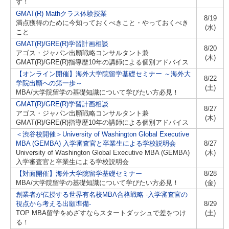
す！
GMAT(R) Mathクラス体験授業
8/19
満点獲得のために今知っておくべきこと・やっておくべき
(水)
こと
GMAT(R)/GRE(R)学習計画相談
8/20
アゴス・ジャパン出願戦略コンサルタント兼
(木)
GMAT(R)/GRE(R)指導歴10年の講師による個別アドバイス
【オンライン開催】海外大学院留学基礎セミナー ～海外大
8/22
学院出願への第一歩～
(土)
MBA/大学院留学の基礎知識について学びたい方必見！
GMAT(R)/GRE(R)学習計画相談
8/27
アゴス・ジャパン出願戦略コンサルタント兼
(木)
GMAT(R)/GRE(R)指導歴10年の講師による個別アドバイス
＜渋谷校開催＞University of Washington Global Executive
MBA (GEMBA) 入学審査官と卒業生による学校説明会
8/27
University of Washington Global Executive MBA (GEMBA)
(木)
入学審査官と卒業生による学校説明会
【対面開催】海外大学院留学基礎セミナー
8/28
MBA/大学院留学の基礎知識について学びたい方必見！
(金)
創業者が伝授する世界有名校MBA合格戦略 -入学審査官の
視点から考える出願準備-
8/29
TOP MBA留学をめざすならスタートダッシュで差をつけ
(土)
る！