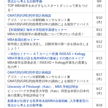
視点から考える出願準備-
9/9
TOP MBA留学をめざすならスタートダッシュで差をつけ
(水)
る！
GMAT(R)/GRE(R)学習計画相談
9/10
アゴス・ジャパン出願戦略コンサルタント兼
(木)
GMAT(R)/GRE(R)指導歴10年の講師による個別アドバイス
【対面開催】海外大学院留学基礎セミナー
9/11
MBA/大学院留学の基礎知識について学びたい方必見！
(金)
MBA各国比較セミナー
9/12
留学国と志望校を決定し、試験対策の第一歩を踏み出しま
(土)
しょう！
＜特別セミナー＞ A.T.カーニー所属 INSEAD × Kellogg
MBA卒業生が語る海外MBAの価値とその後のキャリア
9/13
MBA留学志望者必見！INSEAD × Kellogg卒業生の貴重な
(日)
生の声！
GMAT(R)/GRE(R)学習計画相談
9/17
アゴス・ジャパン出願戦略コンサルタント兼
(木)
GMAT(R)/GRE(R)指導歴10年の講師による個別アドバイス
University of Pittsburgh（Katz）, MBA 学校説明会
9/17
ピッツバーグ大学経営大学院（Katz）同窓会本部の日本代
(木)
表の貴重な学校説明会です
創業者が伝授する世界有名校MBA合格戦略 -入学審査官の
視点から考える出願準備-
9/19