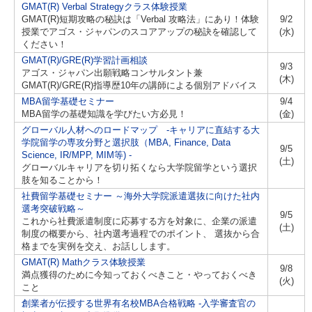
GMAT(R) Verbal Strategyクラス体験授業
GMAT(R)短期攻略の秘訣は「Verbal 攻略法」にあり！体験
9/2
授業でアゴス・ジャパンのスコアアップの秘訣を確認して
(水)
ください！
GMAT(R)/GRE(R)学習計画相談
9/3
アゴス・ジャパン出願戦略コンサルタント兼
(木)
GMAT(R)/GRE(R)指導歴10年の講師による個別アドバイス
MBA留学基礎セミナー
9/4
MBA留学の基礎知識を学びたい方必見！
(金)
グローバル人材へのロードマップ -キャリアに直結する大
学院留学の専攻分野と選択肢（MBA, Finance, Data
9/5
Science, IR/MPP, MIM等) -
(土)
グローバルキャリアを切り拓くなら大学院留学という選択
肢を知ることから！
社費留学基礎セミナー ～海外大学院派遣選抜に向けた社内
選考突破戦略～
9/5
これから社費派遣制度に応募する方を対象に、企業の派遣
(土)
制度の概要から、社内選考過程でのポイント、 選抜から合
格までを実例を交え、お話しします。
GMAT(R) Mathクラス体験授業
9/8
満点獲得のために今知っておくべきこと・やっておくべき
(火)
こと
創業者が伝授する世界有名校MBA合格戦略 -入学審査官の