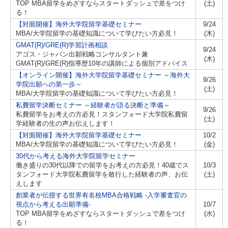
TOP MBA留学をめざすならスタートダッシュで差をつけ
(土)
る！
【対面開催】海外大学院留学基礎セミナー
9/24
MBA/大学院留学の基礎知識について学びたい方必見！
(木)
GMAT(R)/GRE(R)学習計画相談
9/24
アゴス・ジャパン出願戦略コンサルタント兼
(木)
GMAT(R)/GRE(R)指導歴10年の講師による個別アドバイス
【オンライン開催】海外大学院留学基礎セミナー ～海外大
9/26
学院出願への第一歩～
(土)
MBA/大学院留学の基礎知識について学びたい方必見！
私費留学決断セミナー ～経験者が語る決断と準備～
9/26
私費留学をお考えの方必見！スタンフォード大学院私費留
(土)
学経験者の生の声お伝えします！
【対面開催】海外大学院留学基礎セミナー
10/2
MBA/大学院留学の基礎知識について学びたい方必見！
(金)
30代から考える海外大学院留学セミナー
働き盛りの30代以降での留学をお考えの方必見！40歳でス
10/3
タンフォード大学院私費留学を敢行した経験者の声、お伝
(土)
えします
創業者が伝授する世界有名校MBA合格戦略 -入学審査官の
視点から考える出願準備-
10/7
TOP MBA留学をめざすならスタートダッシュで差をつけ
(水)
る！