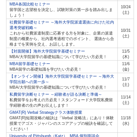
MBA各国比較セミナー
10/24
留学国と志望校を決定し、試験対策の第一歩を踏み出しま
(土)
しょう！
社費留学基礎セミナー ～海外大学院派遣選抜に向けた社内
選考突破戦略～
10/31
これから社費派遣制度に応募する方を対象に、企業の派遣
(土)
制度の概要から、社内選考過程でのポイント、 選抜から合
格までを実例を交え、お話しします。
【対面開催】海外大学院留学基礎セミナー
11/5
MBA/大学院留学の基礎知識について学びたい方必見！
(木)
MBA留学基礎セミナー
11/6
MBA留学の基礎知識を学びたい方必見！
(金)
【オンライン開催】海外大学院留学基礎セミナー ～海外大
11/7
学院出願への第一歩～
(土)
MBA/大学院留学の基礎知識について学びたい方必見！
私費留学決断セミナー ～経験者が語る決断と準備～
11/14
私費留学をお考えの方必見！スタンフォード大学院私費留
(土)
学経験者の生の声お伝えします！
GMAT(R) Verbal Strategyクラス体験授業
GMAT(R)短期攻略の秘訣は「Verbal 攻略法」にあり！体験
11/18
授業でアゴス・ジャパンのスコアアップの秘訣を確認して
(水)
ください！
University of Pittsburgh（Katz）, MBA 個別面談会