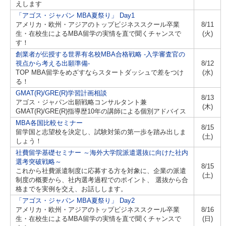
えします
「アゴス・ジャパン MBA夏祭り」 Day1
アメリカ・欧州・アジアのトップビジネススクール卒業
8/11
生・在校生によるMBA留学の実情を直で聞くチャンスで
(火)
す！
創業者が伝授する世界有名校MBA合格戦略 -入学審査官の
視点から考える出願準備-
8/12
TOP MBA留学をめざすならスタートダッシュで差をつけ
(水)
る！
GMAT(R)/GRE(R)学習計画相談
8/13
アゴス・ジャパン出願戦略コンサルタント兼
(木)
GMAT(R)/GRE(R)指導歴10年の講師による個別アドバイス
MBA各国比較セミナー
8/15
留学国と志望校を決定し、試験対策の第一歩を踏み出しま
(土)
しょう！
社費留学基礎セミナー ～海外大学院派遣選抜に向けた社内
選考突破戦略～
8/15
これから社費派遣制度に応募する方を対象に、企業の派遣
(土)
制度の概要から、社内選考過程でのポイント、 選抜から合
格までを実例を交え、お話しします。
「アゴス・ジャパン MBA夏祭り」 Day2
アメリカ・欧州・アジアのトップビジネススクール卒業
8/16
生・在校生によるMBA留学の実情を直で聞くチャンスで
(日)