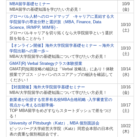
MBA留学基礎セミナー
10/9
MBA留学の基礎知識を学びたい方必見！
(金)
グローバル人材へのロードマップ -キャリアに直結する大
学院留学の専攻分野と選択肢（MBA, Finance, Data
10/10
Science, IR/MPP, MIM等) -
(土)
グローバルキャリアを切り拓くなら大学院留学という選択
肢を知ることから！
【オンライン開催】海外大学院留学基礎セミナー ～海外大
10/10
学院出願への第一歩～
(土)
MBA/大学院留学の基礎知識について学びたい方必見！
GMAT(R) Verbal Strategyクラス体験授業
GMAT(R)短期攻略の秘訣は「Verbal 攻略法」にあり！体験
10/14
授業でアゴス・ジャパンのスコアアップの秘訣を確認して
(水)
ください！
【対面開催】海外大学院留学基礎セミナー
10/16
MBA/大学院留学の基礎知識について学びたい方必見！
(金)
創業者が伝授する世界有名校MBA合格戦略 -入学審査官の
視点から考える出願準備-
10/17
TOP MBA留学をめざすならスタートダッシュで差をつけ
(土)
る！
University of Pittsburgh（Katz）, MBA 個別面談会
10/22
ピッツバーグ大学経営大学院（Katz）同窓会本部の日本代
(木)
表の貴重な個別相談会です。