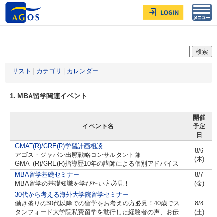
Toggl
navig
リスト
|
カテゴリ
|
カレンダー
1. MBA留学関連イベント
開催
イベント名
予定
日
GMAT(R)/GRE(R)学習計画相談
8/6
アゴス・ジャパン出願戦略コンサルタント兼
(木)
GMAT(R)/GRE(R)指導歴10年の講師による個別アドバイス
MBA留学基礎セミナー
8/7
MBA留学の基礎知識を学びたい方必見！
(金)
30代から考える海外大学院留学セミナー
働き盛りの30代以降での留学をお考えの方必見！40歳でス
8/8
タンフォード大学院私費留学を敢行した経験者の声、お伝
(土)