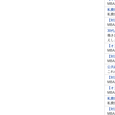
MB
私費
私費
【対
MB
30
働き
えし
【オ
MB
【対
MB
公共
これ
【対
MB
【オ
MB
私費
私費
【対
MB