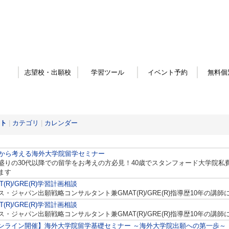
志望校・出願校
学習ツール
イベント予約
無料個
ト
|
カテゴリ
|
カレンダー
代から考える海外大学院留学セミナー
盛りの30代以降での留学をお考えの方必見！40歳でスタンフォード大学院私
ます
T(R)/GRE(R)学習計画相談
ス・ジャパン出願戦略コンサルタント兼GMAT(R)/GRE(R)指導歴10年の講
T(R)/GRE(R)学習計画相談
ス・ジャパン出願戦略コンサルタント兼GMAT(R)/GRE(R)指導歴10年の講
ンライン開催】海外大学院留学基礎セミナー ～海外大学院出願への第一歩～