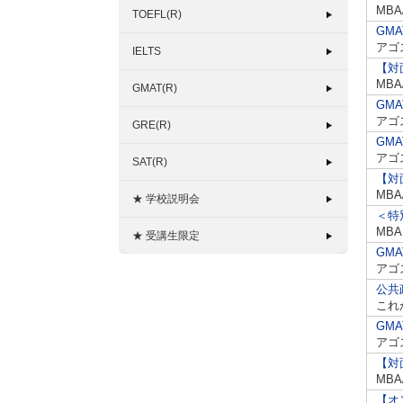
MB
TOEFL(R)
GMA
アゴ
IELTS
【対
MB
GMAT(R)
GMA
アゴ
GRE(R)
GMA
アゴ
SAT(R)
【対
MB
★ 学校説明会
＜特
MB
★ 受講生限定
GMA
アゴ
公共
これ
GMA
アゴ
【対
MB
【オ