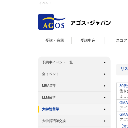
イベント
受講・宿題
受講申込
スコア
予約中イベント一覧
リス
全イベント
MBA留学
30
働き
えし
LLM留学
GMA
アゴ
大学院留学
GMA
アゴ
大学(学部)/交換
【オ