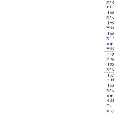
意外
えし
【高
海外
【大
交換
【高
海外
※オ
交換
※渋
交換
【高
海外
【大
交換
【高
海外
※オ
指導
す。
※渋