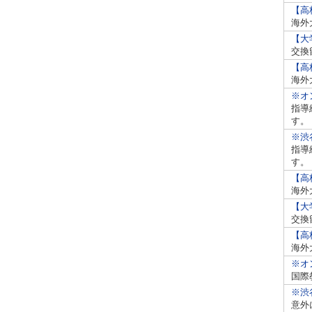
【高
海外
【大
交換
【高
海外
※オ
指導
す。
※渋
指導
す。
【高
海外
【大
交換
【高
海外
※オ
国際
※渋
意外