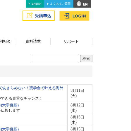
English
よくあるご質問
別相談
資料請求
サポート
費であきらめない！奨学金で叶える海外
8月11日
(火)
ができる貴重なチャンス！
内大学併願）
8月12日
を伝授します
(水)
8月13日
(木)
内大学併願）
8月15日