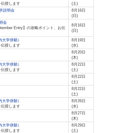
を伝授します
(土)
学説明会
8月16日
(日)
明会
8月16日
ber Entry】の攻略ポイント、お伝
(日)
内大学併願）
8月19日
を伝授します
(水)
8月20日
(木)
内大学併願）
8月22日
を伝授します
(土)
8月22日
(土)
8月22日
(土)
内大学併願）
8月26日
を伝授します
(水)
8月27日
(木)
内大学併願）
8月29日
を伝授します
(土)