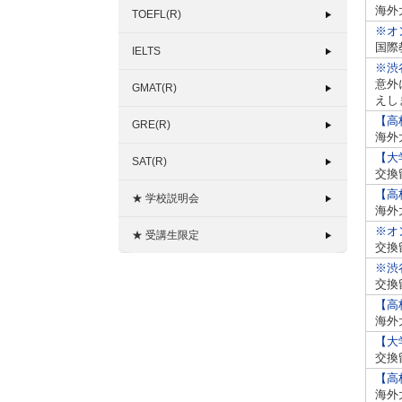
海外
TOEFL(R)
※オ
国際
IELTS
※渋
意外
GMAT(R)
えし
【高
GRE(R)
海外
【大
SAT(R)
交換
【高
★ 学校説明会
海外
※オ
★ 受講生限定
交換
※渋
交換
【高
海外
【大
交換
【高
海外