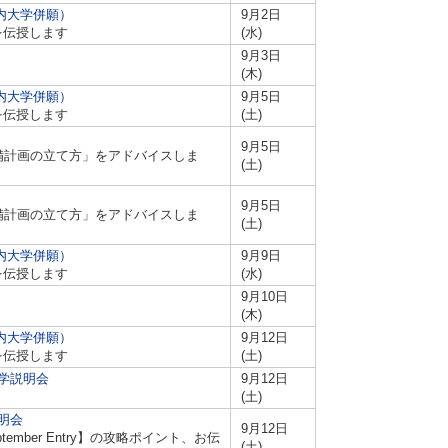
内大学併願）
9月2日
を伝授します
(水)
9月3日
(木)
内大学併願）
9月5日
を伝授します
(土)
9月5日
備計画の立て方」をアドバイスしま
(土)
9月5日
備計画の立て方」をアドバイスしま
(土)
内大学併願）
9月9日
を伝授します
(水)
9月10日
(木)
内大学併願）
9月12日
を伝授します
(土)
学説明会
9月12日
(土)
明会
9月12日
ber Entry】の攻略ポイント、お伝
(土)