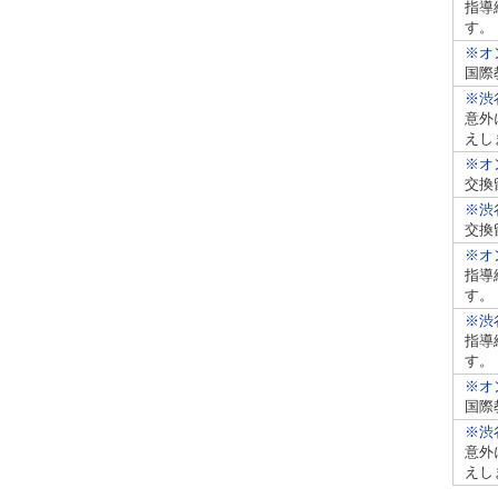
指導
す。
※オ
国際
※渋
意外
えし
※オ
交換
※渋
交換
※オ
指導
す。
※渋
指導
す。
※オ
国際
※渋
意外
えし