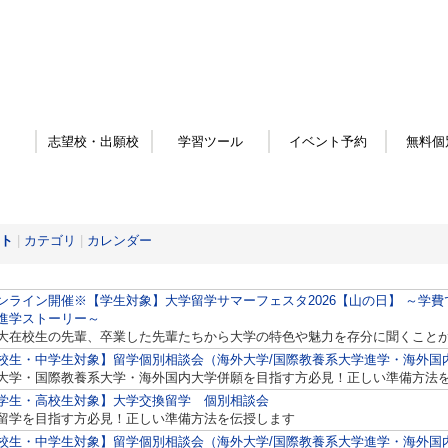
志望校・出願校
学習ツール
イベント予約
無料個
ト
|
カテゴリ
|
カレンダー
ンライン開催※【学生対象】大学留学サマーフェスタ2026【山の日】 ～学
進学ストーリー～
大在校生の先輩、卒業した先輩たちから大学の特色や魅力を存分に聞くこと
校生・中学生対象】留学個別相談会（海外大学/国際教養系大学進学・海外国
大学・国際教養系大学・海外国内大学併願を目指す方必見！正しい準備方法
学生・高校生対象】大学交換留学 個別相談会
留学を目指す方必見！正しい準備方法を伝授します
校生・中学生対象】留学個別相談会（海外大学/国際教養系大学進学・海外国