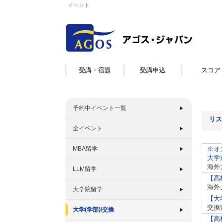
イベント
受講・宿題
受講申込
スコア
予約中イベント一覧
リス
全イベント
MBA留学
※オ
大学
海外
LLM留学
【高
海外
大学院留学
【大
交換
大学(学部)/交換
【高