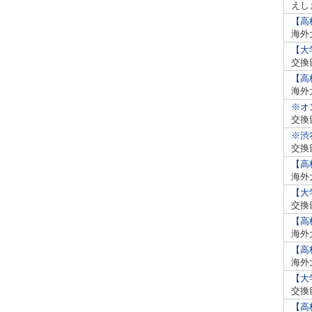
えし
【高
海外
【大
交換
【高
海外
※オ
交換
※渋
交換
【高
海外
【大
交換
【高
海外
【高
海外
【大
交換
【高