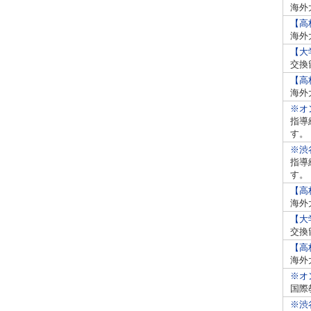
海外
【高
海外
【大
交換
【高
海外
※オ
指導
す。
※渋
指導
す。
【高
海外
【大
交換
【高
海外
※オ
国際
※渋