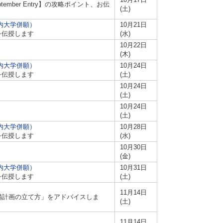
ber Entry】の攻略ポイント、お伝
(土)
内大学併願）
10月21日
を伝授します
(水)
10月22日
(木)
内大学併願）
10月24日
を伝授します
(土)
10月24日
(土)
10月24日
(土)
内大学併願）
10月28日
を伝授します
(水)
10月30日
(金)
内大学併願）
10月31日
を伝授します
(土)
11月14日
備計画の立て方」をアドバイスしま
(土)
11月14日