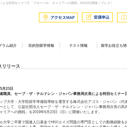
よる特別セミナー】「グローバル・キャリアへの挑戦」6/23(日)開催｜プレスリリース
グラム紹介
目的別留学情報
テスト情報
留学お役立ち情
スリリース
年5月23日
連職員、セーブ・ザ・チルドレン・ジャパン事務局次長による特別セミナー】「
ップ大学・大学院留学準備指導校を運営する株式会社アゴス・ジャパン（代
ーとして、公益社団法人セーブ・ザ・チルドレン・ジャパン事務局次長の髙
ャリアへの挑戦」を2019年6月23日（日）に開催いたします。
ル大学ご卒業で国連人口基金でHIV/エイズ問題の専門官としての勤務経験