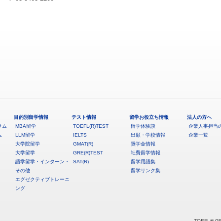
目的別留学情報
テスト情報
留学お役立ち情報
法人の方へ
ラム
MBA留学
TOEFL(R)TEST
留学体験談
企業人事担当
ム
LLM留学
IELTS
出願・学校情報
企業一覧
大学院留学
GMAT(R)
奨学金情報
大学留学
GRE(R)TEST
社費留学情報
語学留学・インターン・
SAT(R)
留学用語集
その他
留学リンク集
エグゼクティブトレーニ
ング
TOEFL® G