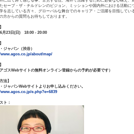
外に出てみて感じる事、苦労する点、海外で活躍するために必要な心構え、
たセーブ・ザ・チルドレンのビジョン、ミッションや国内外における活動に
学を志している方々、グローバルな舞台でのキャリア・ご活躍を目指してい
の方からの質問もお待ちしております。
】
6月23日(日) 18:00 - 20:00
】
・ジャパン（渋谷）
//www.agos.co.jp/about/map/
】
アゴスWebサイトの無料オンライン登録からの予約が必要です）
方法】
・ジャパンWebサイトよりお申し込みください。
//www.agos.co.jp/e.php?e=6839
スト：