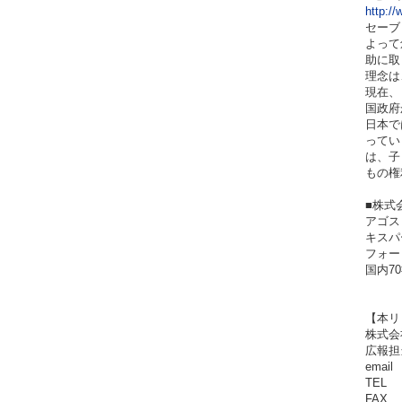
http://
セーブ
よって
助に取
理念は
現在、
国政府
日本で
ってい
は、子
もの権
■株式
アゴス・
キスパ
フォー
国内7
【本リ
株式会
広報担
email
TEL 
FAX 