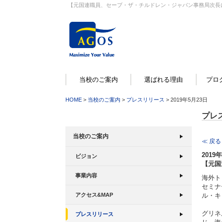
【元国連職員、セーブ・ザ・チルドレン・ジャパン事務局次長に
当校のご案内
選ばれる理由
プロ
HOME
>
当校のご案内
>
プレスリリース
> 2019年5月23日
プレ
当校のご案内
≪ 戻る
2019
ビジョン
【元国
事業内容
海外ト
セミナ
ル・キ
アクセス&MAP
グリネ
プレスリリース