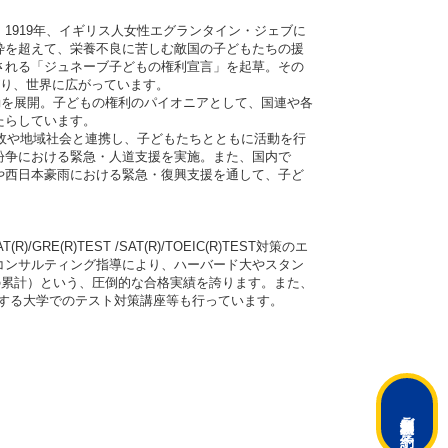
1919年、イギリス人女性エグランタイン・ジェブに
枠を超えて、栄養不良に苦しむ敵国の子どもたちの援
される「ジュネーブ子どもの権利宣言」を起草。その
がり、世界に広がっています。
動を展開。子どもの権利のパイオニアとして、国連や各
たらしています。
行政や地域社会と連携し、子どもたちとともに活動を行
紛争における緊急・人道支援を実施。また、国内で
や西日本豪雨における緊急・復興支援を通して、子ど
/GRE(R)TEST /SAT(R)/TOEIC(R)TEST対策のエ
コンサルティング指導により、ハーバード大やスタン
の累計）という、圧倒的な合格実績を誇ります。また、
とする大学でのテスト対策講座等も行っています。
ご予約