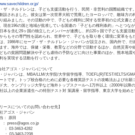
www.savechildren.or.jp/
・ザ・チルドレンは、子ども支援活動を行う、民間・非営利の国際組織です。
創設されました。彼女は第一次世界大戦で荒廃したヨーロッパで、敵味方の
り組みました。その活動の中で、子どもの権利に関する世界初の公式文書と
、現在196の国と地域が批准している国連の「子どもの権利条約」へとつな
日本を含む29ヶ国の独立したメンバーが連携し、約120ヶ国で子ども支援活
からもその専門性を認められ、世界中で、子どもを取り巻く環境に変革をも
は、1986年にセーブ・ザ・チルドレン・ジャパンが設立され、国内外で、
ます。海外では、保健・栄養、教育などの分野で活動するほか、自然災害や
どもの貧困問題解決や子ども虐待の予防などに向けた事業のほか、熊本地震
利を実現する活動を行っています。
会社アゴス・ジャパンについて
ジャパンは、MBA/LLM/大学院/大学留学指導、TOEFL(R)TEST/IELTS/GMAT(R)
ートです。トップ校合格のために必要な各種英語テストの攻略法および出願
ド大、ケンブリッジ大学など海外トップスクールへ1万件以上（2000年以降
0社以上の企業派遣生への特別テスト対 策講座・留学指導、東京大学を始め
リースについてのお問い合わせ先】
社アゴス・ジャパン
当： 原田
 ： press@agos.co.jp
： 03-3463-4282
： 03-3463-2208