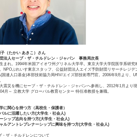
明子（たかい あきこ）さん
団法人セーブ・ザ・チルドレン・ジャパン 事務局次長
生まれ。1994年米国アイオワ州グリネル大学卒。東京大学大学院医学系研究
。NPOぷれいす東京スタッフ、公益財団法人エイズ予防財団リサーチレジデント
PA(国連人口基金)本部技術協力局HIV/エイズ部技術専門官。2006年9月より、
。
大震災を機にセーブ・ザ・チルドレン・ジャパンへ参画し、2012年1月より
8年04月～ 立教大学 グローバル教育センター 特任准教授を兼職。
学に関心を持つ方（高校生・保護者）
バルに活躍したい方(大学生・社会人)
ーシップ志向を持つ方(大学生・社会人)
ャルアントレプレナーシップに興味を持つ方(大学生・社会人)
ブ・ザ・チルドレンについて