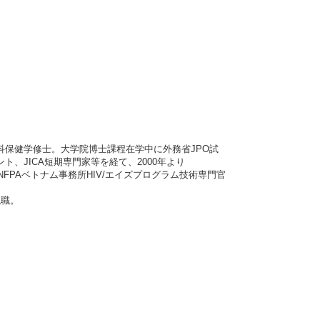
科保健学修士。大学院博士課程在学中に外務省JPO試
、JICA短期専門家等を経て、2000年より
UNFPAベトナム事務所HIV/エイズプログラム技術専門官
現職。