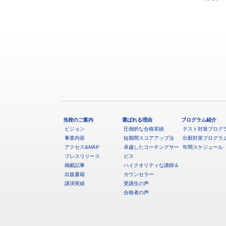
当校のご案内
選ばれる理由
プログラム紹介
ビジョン
圧倒的な合格実績
テスト対策プログ
事業内容
短期間スコアアップ法
出願対策プログラ
アクセス&MAP
卓越したコーチングサー
年間スケジュール
プレスリリース
ビス
掲載記事
ハイクオリティな講師＆
出版書籍
カウンセラー
講演実績
受講生の声
合格者の声