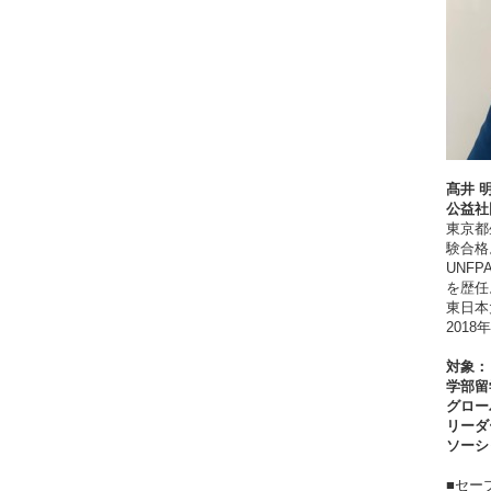
髙井 
公益社
東京都
験合格
UNF
を歴任
東日本
201
対象：
学部留
グロー
リーダ
ソーシ
■セー