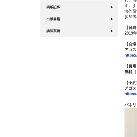
じ、海
す。ま
掲載記事
海外留
参加者
出版書籍
【日時
講演実績
2019年
【会場
アゴス
https:
【費用
無料（
【予約
アゴス
https:
パネリ