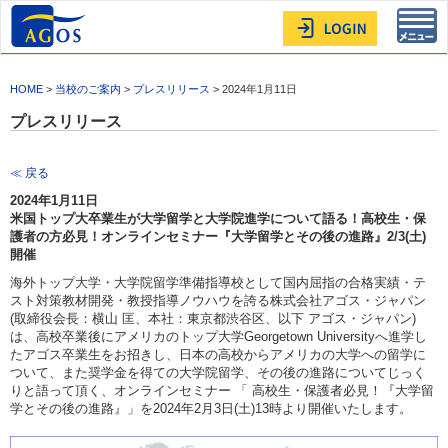
Toggl
navig
HOME
>
当校のご案内
>
プレスリリース
> 2024年1月11日
プレスリリース
≪ 戻る
2024年1月11日
米国トップ大卒業生が大学留学と大学院進学について語る！高校生・保
護者の方必見！オンラインセミナー『大学留学とその後の進路』2/3(土)
開催
海外トップ大学・大学院留学準備指導校として国内屈指の合格実績・テ
スト対策教材開発・教授指導ノウハウを誇る株式会社アゴス・ジャパン
(取締役会長：横山 匡、本社：東京都渋谷区、以下 アゴス・ジャパン)
は、高校卒業後にアメリカのトップ大学Georgetown Universityへ進学し
たアゴス卒業生をお招きし、日本の高校からアメリカの大学への留学に
ついて、また奨学金を得ての大学院留学、その後の進路についてじっく
りと語って頂く、オンラインセミナー 「 高校生・保護者必見！『大学留
学とその後の進路』」を2024年2月3日(土)13時より開催いたします。