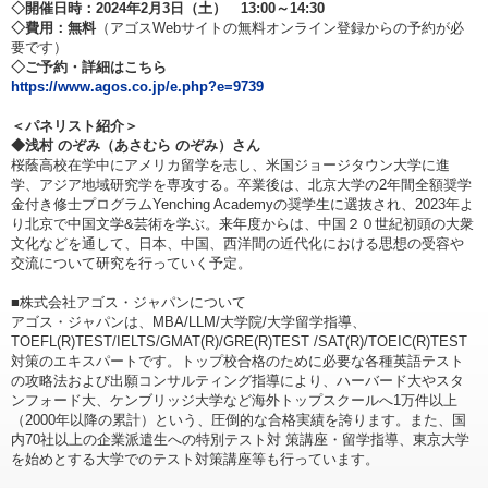
◇開催日時：2024年2月3日（土） 13:00～14:30
◇費用：無料
（アゴスWebサイトの無料オンライン登録からの予約が必
要です）
◇ご予約・詳細はこちら
https://www.agos.co.jp/e.php?e=9739
＜パネリスト紹介＞
◆浅村 のぞみ（あさむら のぞみ）さん
桜蔭高校在学中にアメリカ留学を志し、米国ジョージタウン大学に進
学、アジア地域研究学を専攻する。卒業後は、北京大学の2年間全額奨学
金付き修士プログラムYenching Academyの奨学生に選抜され、2023年よ
り北京で中国文学&芸術を学ぶ。来年度からは、中国２０世紀初頭の大衆
文化などを通して、日本、中国、西洋間の近代化における思想の受容や
交流について研究を行っていく予定。
■株式会社アゴス・ジャパンについて
アゴス・ジャパンは、MBA/LLM/大学院/大学留学指導、
TOEFL(R)TEST/IELTS/GMAT(R)/GRE(R)TEST /SAT(R)/TOEIC(R)TEST
対策のエキスパートです。トップ校合格のために必要な各種英語テスト
の攻略法および出願コンサルティング指導により、ハーバード大やスタ
ンフォード大、ケンブリッジ大学など海外トップスクールへ1万件以上
（2000年以降の累計）という、圧倒的な合格実績を誇ります。また、国
内70社以上の企業派遣生への特別テスト対 策講座・留学指導、東京大学
を始めとする大学でのテスト対策講座等も行っています。