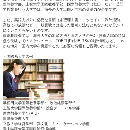
際教養学部、上智大学国際教養学部、国際教養大学（秋田）など、英語
で授業を行う大学では、海外の大学出願と同様の英語力が必要です。
また、英語力以外に必要な書類（志望理由書・エッセイ）、課外活動、
高校での成績など、一般受験とは違った選考方法などもなかなか分かり
にくいことも多いものです。
個別相談会では、海外大学の出願方法と国内大学のAO・推薦入試の類似
点や受験までのスケジュール、TOEFL(R)やIELTSの試験情報など、これ
から海外・国内大学を併願するのに必要な情報もご説明いたします。
・国際系大学の例
早稲田大学国際教養学部*・政治経済学部**
上智大学国際教養学部*・総合グローバル学部
国際教養大学*（AIU）
国際基督教大学
立教大学経営学部・異文化コミュニケーション学部
青山学院大学国際政治経済学部