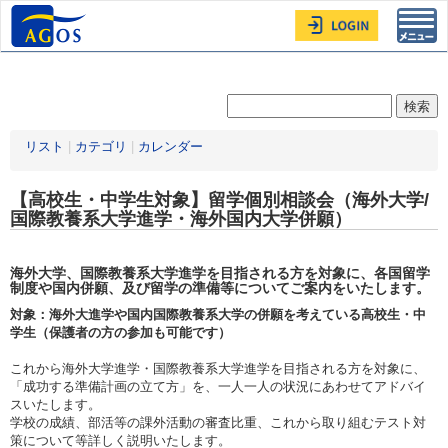
Toggl
navig
リスト
|
カテゴリ
|
カレンダー
【高校生・中学生対象】留学個別相談会（海外大学/
国際教養系大学進学・海外国内大学併願）
海外大学、国際教養系大学進学を目指される方を対象に、各国留学
制度や国内併願、及び留学の準備等についてご案内をいたします。
対象：海外大進学や国内国際教養系大学の併願を考えている高校生・中
学生（保護者の方の参加も可能です）
これから海外大学進学・国際教養系大学進学を目指される方を対象に、
「成功する準備計画の立て方」を、一人一人の状況にあわせてアドバイ
スいたします。
学校の成績、部活等の課外活動の審査比重、これから取り組むテスト対
策について等詳しく説明いたします。