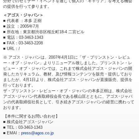
分野でのセミナー・イベントを通じて個人の「キャリア」を考える機会
の提供を行って参ります。
＜アゴス・ジャパン＞
■ 代表者 ：本多 正樹
■ 設立 ：2005年7月
■ 所在地：東京都渋谷区桜丘町18-4 二宮ビル
■ 電話：03-3463-1343
■ FAX：03-3463-2208
■ URL：
/
※ アゴス・ジャパンは、2007年4月1日に「ザ・プリンストン・レビュ
ー・オブ・ジャパン」よりリニューアル致しました。プリンストン・レ
ビュー・オブ・ジャパンでは、これまで株式会社アゴス・ジャパンの開
発したカリキュラム、教材、及び情報コンテンツを販売・提供しており
ましたが、4月1日より、株式会社アゴス・ジャパンが直接販売、提供を
行っております。
ザ・プリンストン・レビュー・オブ・ジャパンの本多正樹は、株式会社
アゴス･ジャパン代表取締役会長である横山匡とともに、アゴス･ジャパ
ンの代表取締役社長として、引き続きアゴス･ジャパンの経営に携わって
おります。
【本件に関するお問い合わせ】
■ 株式会社アゴス･ジャパン
■ TEL：03-3463-1343
■ EMAI：
press@agos.co.jp