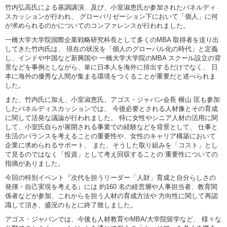
竹内弘高氏による基調講演、及び、小室淑恵氏が参加されたパネルディ
スカッションが行われ、 グローバリゼーション下において「個人」に何
が求められるのかについてのコンファレンスが行われました。
一橋大学大学院国際企業戦略研究科長として多くのMBA 取得者を送り出
してきた竹内氏は、 現在の状況を「個人のグローバル化の時代」と定義
し、インドや中国など新興国や 一橋大学大学院のMBA スクール設立の背
景などを事例としながら、単に日本人を海外に排出するだけでなく、 日
本に海外の優秀な人間が集まる環境をつくることが重要だと述べられま
した。
また、竹内氏に加え、小室淑恵氏、アゴス・ジャパン会長 横山 匡も参加
したパネルディスカッションでは、 今後必要とされる人材像とその育成
に関して活発な議論が行われました。 特に女性やシニア人材の活用に関
して、小室氏自らが展開される事業での経験などを背景として、 仕事と
生活のバランスを考えることの重要性や、女性のキャリア構築において
企業に求められるサポート、 また、そうした取り組みを「コスト」とし
て見るのではなく「投資」として考え回収することの 重要性についての
指摘がありました。
今回の特別イベント『次代を担うリーダー「人財」育成と自分らしさの
発揮・自己実現を考える』には 約160 名の経営層や人事担当者、教育関
係者などが参加、これからを担う人材の育成方法や 方向性に関して再認
識して頂き、盛況のもとに終了致しました。
アゴス・ジャパンでは、今後も人材教育やMBA/大学院留学など、 様々な