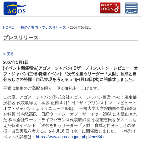
Toggl
navig
HOME
>
当校のご案内
>
プレスリリース
> 2007年5月1日
プレスリリース
« 戻る
2007年5月1日
[イベント開催報告]アゴス・ジャパン(旧ザ・プリンストン・レビュー・オ
ブ・ジャパン)主催 特別イベント『次代を担うリーダー「人財」育成と自
分らしさの発揮・自己実現を考える 』を4月18日(水)に開催致しました。
平素は格別のご高配を賜り、厚く御礼申し上げます。
この度、アゴス・ジャパン(株式会社アゴス・ジャパン運営 本社：東京都
渋谷区 代表取締役：本多 正樹 4 月1 日「ザ・プリンストン・レビュー・
オブ・ジャパン」よりリニューアル)は、 一橋大学大学院国際企業戦略研
究科長 竹内弘高氏、日経ウーマン・オブ・ザ・イヤー2004 にも選出され
た 株式会社ワーク・ライフバランス代表取締役 小室淑恵氏をゲストに迎
えた特別イベント 『次代を担うリーダー「人財」育成と自分らしさの発
揮・自己実現を考える』を4 月18 日（水）に開催致しました。 （特別イ
ベントの詳細は：
https://www.agos.co.jp/e.php?e=634
）