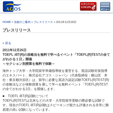
Toggl
navig
HOME
>
当校のご案内
>
プレスリリース
> 2011年12月26日
プレスリリース
« 戻る
2011年12月26日
TOEFL iBT(R)の攻略法を無料で学べるイベント「TOEFL(R)TESTの全て
がわかる１日」開催
～セクション別授業を無料で体験～
海外トップ大学・大学院留学準備指導校を運営する、英語試験対策指導
のエキスパート、株式会社アゴス・ジャパン（代表取締役：横山匡 本
社：東京都渋谷区）は、留学に必要な英語力認定試験TOEFL(R)TEST(R)
の攻略法などが体験授業を通して学べる無料イベント「TOEFL(R)TEST
の全てがわかる1日」を開催します。
■ TOEFL iBT(R)試験について
TOEFL(R)TESTは北米などの大学・大学院留学受験の際必要な試験で
す。現在のTOEFL iBT(R)試験はスピーキング能力も評価される非常に難
易度の高い試験になっています。