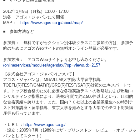
■ イベント日時＆開催場所
2012年1月9日（月祝）13:00 - 17:00
渋谷 アゴス・ジャパンにて開催
MAP：
https://www.agos.co.jp/about/map/
■ 参加方法など
参加費： 無料ですがセクション別体験クラスにご参加の方は、参加予
約のためにアゴスWebサイトの無料オンライン登録が必要です。
参加方法： アゴスWebサイトよりお申し込みください。
/onlineservices/modules/agendax/?op=view&id;=2157
【株式会社アゴス・ジャパンについて】
アゴス・ジャパンは、MBA/LLM/大学院/大学留学指導、
TOEFL(R)TEST/GMAT(R)/GRE(R)TEST/SAT(R)対策のエキスパートで
す。トップ校合格のために必要な各種英語テストの攻略法および出願コ
ンサルティング指導により、過去3年間で約2,500件以上という、圧倒的
な合格実績を誇ります。また、国内７０社以上の企業派遣生への特別テ
スト対策講座・留学指導、東京大学を始めとする大学でのテスト対策講
座等も行っています。
・ＵＲＬ：
https://www.agos.co.jp/
・設立：2005年7月（1989年にザ・プリンストン・レビュー・オブ・ジャ
パンとしてスタート）