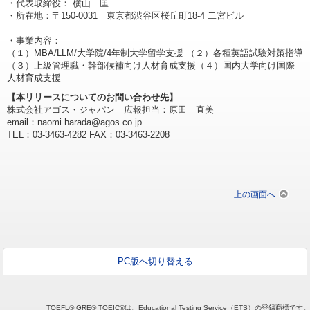
・代表取締役： 横山 匡
・所在地：〒150-0031 東京都渋谷区桜丘町18-4 二宮ビル
・事業内容：
（１）MBA/LLM/大学院/4年制大学留学支援 （２）各種英語試験対策指導
（３）上級管理職・幹部候補向け人材育成支援（４）国内大学向け国際
人材育成支援
【本リリースについてのお問い合わせ先】
株式会社アゴス・ジャパン 広報担当：原田 直美
email：naomi.harada@agos.co.jp
TEL：03-3463-4282 FAX：03-3463-2208
上の画面へ
PC版へ切り替える
TOEFL® GRE® TOEIC®は、Educational Testing Service（ETS）の登録商標です。