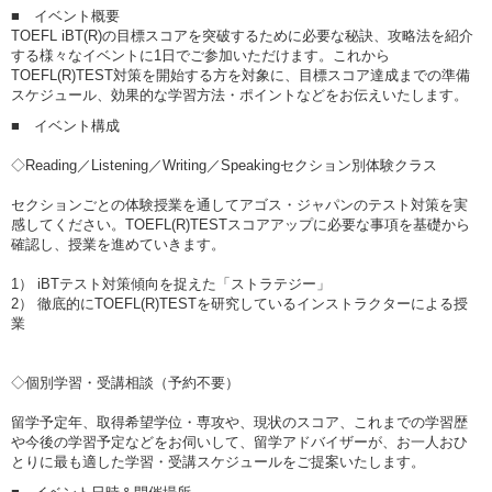
■ イベント概要
TOEFL iBT(R)の目標スコアを突破するために必要な秘訣、攻略法を紹介
する様々なイベントに1日でご参加いただけます。これから
TOEFL(R)TEST対策を開始する方を対象に、目標スコア達成までの準備
スケジュール、効果的な学習方法・ポイントなどをお伝えいたします。
■ イベント構成
◇Reading／Listening／Writing／Speakingセクション別体験クラス
セクションごとの体験授業を通してアゴス・ジャパンのテスト対策を実
感してください。TOEFL(R)TESTスコアアップに必要な事項を基礎から
確認し、授業を進めていきます。
1） iBTテスト対策傾向を捉えた「ストラテジー」
2） 徹底的にTOEFL(R)TESTを研究しているインストラクターによる授
業
◇個別学習・受講相談（予約不要）
留学予定年、取得希望学位・専攻や、現状のスコア、これまでの学習歴
や今後の学習予定などをお伺いして、留学アドバイザーが、お一人おひ
とりに最も適した学習・受講スケジュールをご提案いたします。