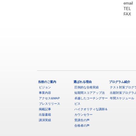
email
TEL 
FAX 
当校のご案内
選ばれる理由
プログラム紹介
ビジョン
圧倒的な合格実績
テスト対策プログ
事業内容
短期間スコアアップ法
出願対策プログラ
アクセス&MAP
卓越したコーチングサー
年間スケジュール
プレスリリース
ビス
掲載記事
ハイクオリティな講師＆
出版書籍
カウンセラー
講演実績
受講生の声
合格者の声