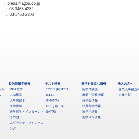
 ： press@agos.co.jp
： 03-3463-4282
： 03-3463-2208
目的別留学情報
テスト情報
留学お役立ち情報
法人の方へ
ラム
MBA留学
TOEFL(R)TEST
留学体験談
企業人事担当
ム
LLM留学
IELTS
出願・学校情報
企業一覧
大学院留学
GMAT(R)
奨学金情報
大学留学
GRE(R)TEST
社費留学情報
語学留学・インターン・
SAT(R)
留学用語集
その他
留学リンク集
エグゼクティブトレーニ
ング