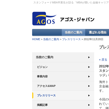
スタンフォードMBA卒業生が語る「MBAが開いた金融キャ
当校のご案内
選ばれる理由
HOME
>
当校のご案内
>
プレスリリース
> 2012年11月20日
プレ
当校のご案内
« 戻る
2012
ビジョン
スタン
ッジ」
事業内容
海外ト
京金融
アクセス&MAP
す。
プレスリリース
今回の
れてい
掲載記事
て、体