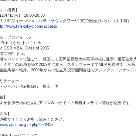
ント概要】
月4日(火) 19:00-20:30
大手町フィナンシャルシティサウスタワー5F 東京金融ビレッジ（大手町）
ttp://www.fine-tokyo.com/access/
ストプロフィール：
麻衣子（うだ まいこ）氏
rd GSB MBA, Class of 2005
4年東京都生まれ。
頃をロンドンで過ごす。帰国して国際基督教大学高等学校に進学。慶応義塾
。４年半の勤務を経て2002年に渡米。スタンフォードでMBAを取得後、米
金融業界へ転身。2009年からは独立系投資顧問会社でアシスタントファン
リテーター：
・ジャパン代表取締役 横山 匡
費】
すが参加予約のためにアゴスWebサイトの無料オンライン登録が必要です。
方法】
Webサイトよりお申し込みください。
//www.agos.co.jp/e.php?e=2437
金融ビレッジについて