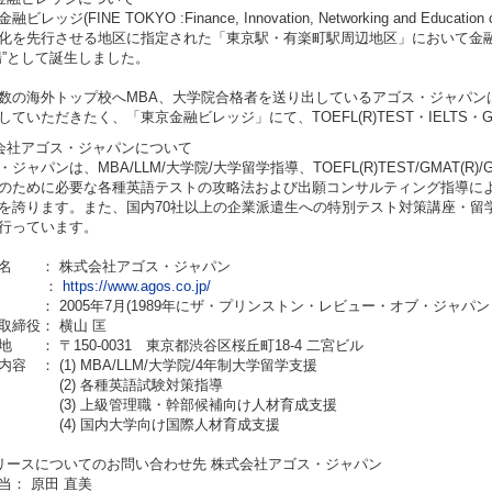
ビレッジ(FINE TOKYO :Finance, Innovation, Networking and Education 
化を先行させる地区に指定された「東京駅・有楽町駅周辺地区」において金
場”として誕生しました。
数の海外トップ校へMBA、大学院合格者を送り出しているアゴス・ジャパン
していただきたく、「東京金融ビレッジ」にて、TOEFL(R)TEST・IELTS
会社アゴス・ジャパンについて
ジャパンは、MBA/LLM/大学院/大学留学指導、TOEFL(R)TEST/GMAT(R)/
のために必要な各種英語テストの攻略法および出願コンサルティング指導により
を誇ります。また、国内70社以上の企業派遣生への特別テスト対策講座・留
行っています。
名 ： 株式会社アゴス・ジャパン
RL ：
https://www.agos.co.jp/
 ： 2005年7月(1989年にザ・プリンストン・レビュー・オブ・ジャパン
取締役： 横山 匡
地 ： 〒150-0031 東京都渋谷区桜丘町18-4 二宮ビル
容 ： (1) MBA/LLM/大学院/4年制大学留学支援
) 各種英語試験対策指導
) 上級管理職・幹部候補向け人材育成支援
) 国内大学向け国際人材育成支援
リースについてのお問い合わせ先 株式会社アゴス・ジャパン
当： 原田 直美