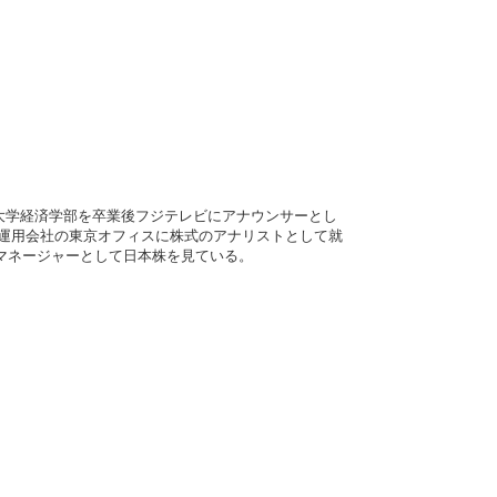
大学経済学部を卒業後フジテレビにアナウンサーとし
系運用会社の東京オフィスに株式のアナリストとして就
ドマネージャーとして日本株を見ている。