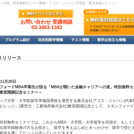
リアへの道」特別無料セミナー開催～アゴス・ジャパン大手町「東京金融ビレッジ」教室開講
お問い合わせ 受講相談
03-3463-1343
プログラム紹介
目的別留学情報
テスト情報
留学お役立ち情報
スリリース
年11月20日
フォードMBA卒業生が語る「MBAが開いた金融キャリアへの道」特別無料
教室開講記念セミナー～
ップ大学・大学院留学準備指導校を運営する株式会社アゴス・ジャパン(代表
ビレッジ」(運営元：三菱地所株式会社)教室開講記念として、スタンフォー
特別無料セミナーでは、これからMBA・大学院・大学留学を目指す、もしく
る留学経験者の方をお招きし、留学を考えはじめたきっかけや、留学で得た
験談を通してたっぷり語っていただきます。