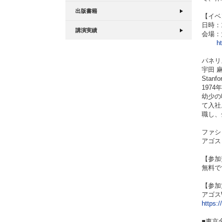
出版書籍
【イベ
日時：12
講演実績
会場：
h
パネリ
宇田 
Stanfo
197
幼少の
て入社
職し、
ファシ
アゴス
【参加
無料で
【参加
アゴス
https:
■東京