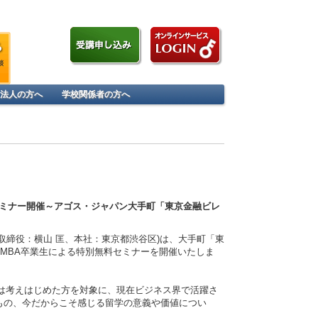
記念セミナー～｜プレスリリース
»English
»よくあるご質問
»アクセス&MAP
法人の方へ
学校関係者の方へ
セミナー開催～アゴス・ジャパン大手町「東京金融ビレ
取締役：横山 匡、本社：東京都渋谷区)は、大手町「東
ドMBA卒業生による特別無料セミナーを開催いたしま
は考えはじめた方を対象に、現在ビジネス界で活躍さ
もの、今だからこそ感じる留学の意義や価値につい