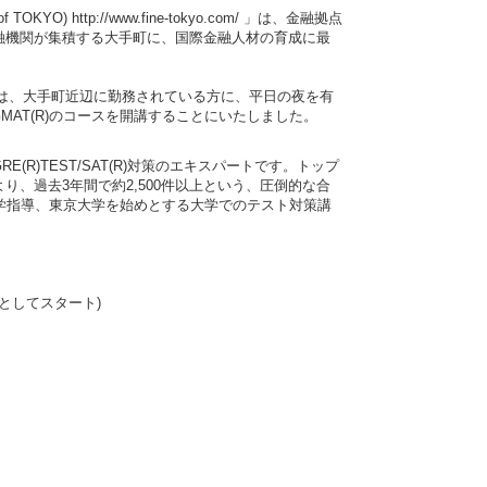
of TOKYO) http://www.fine-tokyo.com/ 」は、金融拠点
融機関が集積する大手町に、国際金融人材の育成に最
は、大手町近辺に勤務されている方に、平日の夜を有
・GMAT(R)のコースを開講することにいたしました。
GRE(R)TEST/SAT(R)対策のエキスパートです。トップ
、過去3年間で約2,500件以上という、圧倒的な合
学指導、東京大学を始めとする大学でのテスト対策講
としてスタート)