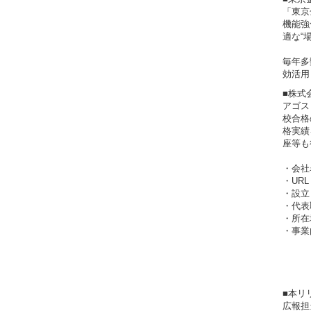
「東京金融
機能強
適な“
毎年多
効活用
■株式
アゴス・
校合格
格実績
座等も
・会社
・U
・設立
・代表
・所在
・事業内
(2
(3
(4
■本リ
広報担