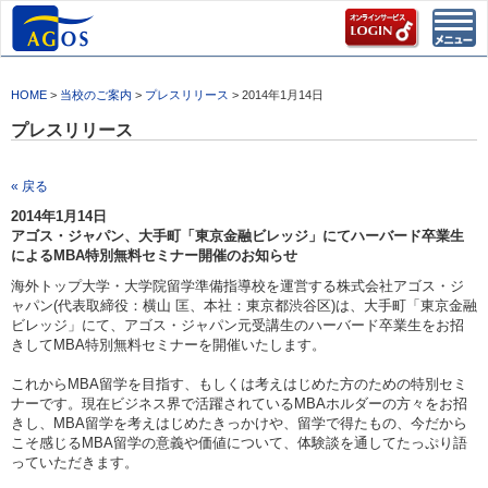
Toggl
navig
HOME
>
当校のご案内
>
プレスリリース
> 2014年1月14日
プレスリリース
« 戻る
2014年1月14日
アゴス・ジャパン、大手町「東京金融ビレッジ」にてハーバード卒業生
によるMBA特別無料セミナー開催のお知らせ
海外トップ大学・大学院留学準備指導校を運営する株式会社アゴス・ジ
ャパン(代表取締役：横山 匡、本社：東京都渋谷区)は、大手町「東京金融
ビレッジ」にて、アゴス・ジャパン元受講生のハーバード卒業生をお招
きしてMBA特別無料セミナーを開催いたします。
これからMBA留学を目指す、もしくは考えはじめた方のための特別セミ
ナーです。現在ビジネス界で活躍されているMBAホルダーの方々をお招
きし、MBA留学を考えはじめたきっかけや、留学で得たもの、今だから
こそ感じるMBA留学の意義や価値について、体験談を通してたっぷり語
っていただきます。