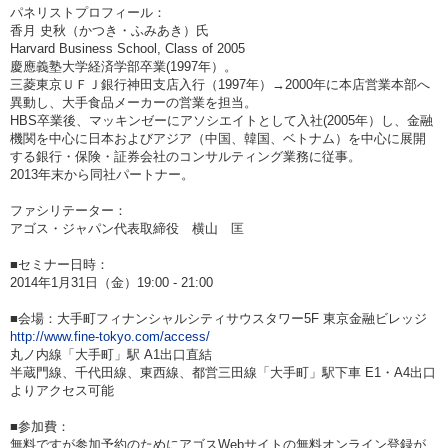
パネリストプロフィール：
香月 史秋（かつき・ふみあき）氏
Harvard Business School, Class of 2005
慶應義塾大学経済学部卒業(1997年）。
三菱東京ＵＦＪ銀行神田支店入行（1997年）→2000年に本店営業本部へ
異動し、大手食品メーカーの営業を担当。
HBS卒業後、マッキンゼーにアソシエイトとして入社(2005年）し、金融
機関を中心に日本およびアジア（中国、韓国、ベトナム）を中心に展開
する銀行・保険・証券会社のコンサルティング業務に従事。
2013年末から同社パートナー。
ファシリテーター：
アゴス・ジャパン代表取締役 横山 匡
■セミナー日時：
2014年1月31日（金）19:00 - 21:00
■会場：大手町フィナンシャルシティサウスタワー5F 東京金融ビレッジ
http://www.fine-tokyo.com/access/
丸ノ内線「大手町」駅 A1出口直結
半蔵門線、千代田線、東西線、都営三田線「大手町」駅下車 E1・A4出口
よりアクセス可能
■参加費：
無料ですが参加予約のためにアゴスWebサイトの無料オンライン登録が