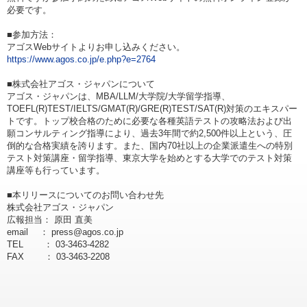
必要です。
■参加方法：
アゴスWebサイトよりお申し込みください。
https://www.agos.co.jp/e.php?e=2764
■株式会社アゴス・ジャパンについて
アゴス・ジャパンは、MBA/LLM/大学院/大学留学指導、
TOEFL(R)TEST/IELTS/GMAT(R)/GRE(R)TEST/SAT(R)対策のエキスパー
トです。トップ校合格のために必要な各種英語テストの攻略法および出
願コンサルティング指導により、過去3年間で約2,500件以上という、圧
倒的な合格実績を誇ります。また、国内70社以上の企業派遣生への特別
テスト対策講座・留学指導、東京大学を始めとする大学でのテスト対策
講座等も行っています。
■本リリースについてのお問い合わせ先
株式会社アゴス・ジャパン
広報担当： 原田 直美
email ： press@agos.co.jp
TEL ： 03-3463-4282
FAX ： 03-3463-2208