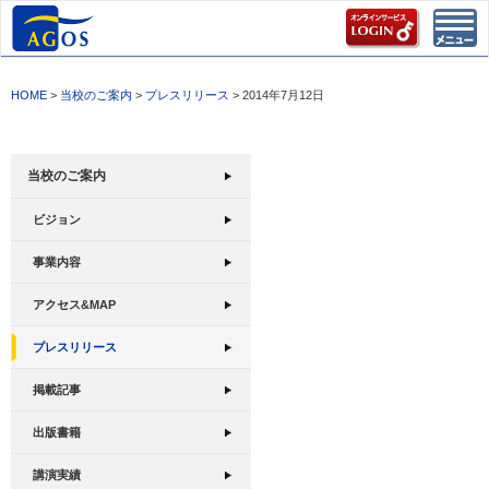
Toggl
navig
HOME
>
当校のご案内
>
プレスリリース
> 2014年7月12日
当校のご案内
ビジョン
事業内容
アクセス&MAP
プレスリリース
掲載記事
出版書籍
講演実績