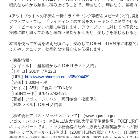
礎的なものから順番に積み上げることで、無理なく、無駄なく、基礎力
●アウトプットへの不安を一掃！ライティング学習をスピーキングに発
アウトプットでは、「ライティングの学習をスピーキングに発展させる
グ→スピーキング」の順に学習します。アウトプットに対しては不安な
実際に取り組んでみると面白い発見が多々あり、楽しさを感じられると
本書を使って学習を終えた頃には、安心してTOEFL iBTR対策に本
え方やテクニック、効率的な学習方法を伝授します。
＜商品情報＞
【タイトル】『超基礎からのTOEFLテスト入門』
【刊行日】2014年7月12日
【URL】
http://www.obunsha.co.jp/05/094439
【定価】1,800円＋税
【サイズ】A5判 2色刷／CD1枚付
【ISBNコード】9784757424371
【著者】アゴス・ジャパン 岡田徹也 松園保則
【対象レベル】TOEFL入門者
【株式会社アゴス・ジャパンについて】（www.agos.co.jp）
アゴス・ジャパンは、MBA/LLM/大学院/大学留学準備指導、TOEFL(R)TEST/IE
のエキスパートです。トップ校合格のために必要な各種英語テストの攻
海外トップスクールへ1万件以上（2000年以降の累計）という、圧倒的
業派遣生への特別テスト対策講座・留学指導、東京大学を始めとする大