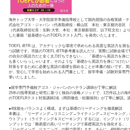
海外トップ大学・大学院留学準備指導校として国内屈指の合格実績・テ
式会社アゴス・ジャパン（代表取締役：横山匡 本社：東京都渋谷区 
（代表取締役社長：生駒 大壱、本社：東京都新宿区、以下旺文社）より、ア
した書籍『超基礎からのTOEFLテスト入門』を発売いたします。
TOEFL iBTR は、アカデミックな環境で求められる高度な英語力を
つ試験です。市販のTOEFL iBTR参考書を読んだり、実際に試験会場でT
の自分の英語力だと全く太刀打ちできない」、「基礎から英語力を身に
も多くいらっしゃいます。そのような「基礎から英語力を身につけたい」と
対策をするために必要な英語の基礎を固めることが本書の狙いです。英語
が、安心して学習を始められる入門書として、留学準備・試験対策専門
筆いたしました。
●留学専門予備校アゴス・ジャパンのベテラン講師が丁寧に解説
25年の指導実績と研究に基づく独自の攻略メソッドで、1万件以上の
のTOEFLRテスト対策講師2名（岡田徹也・松園保則）が丁寧に解説
●4技能をバランスよく構成。まずは基礎のリーディングを徹底解説
本書は、「リーディング→リスニング→ライティング→スピーキング」
ウトプット（ライティング＆スピーキング）するには、インプット（リ
ンプットでは「難易度の高いリーディングで基礎英語力を強化する」、
「リーディング→リスニング」の順で学習します。さらに、4技能の中