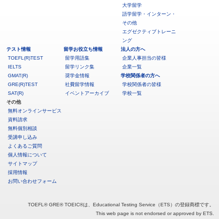
大学留学
語学留学・インターン・
その他
エグゼクティブトレーニ
ング
テスト情報
留学お役立ち情報
法人の方へ
TOEFL(R)TEST
留学用語集
企業人事担当の皆様
IELTS
留学リンク集
企業一覧
GMAT(R)
奨学金情報
学校関係者の方へ
GRE(R)TEST
社費留学情報
学校関係者の皆様
SAT(R)
イベントアーカイブ
学校一覧
その他
無料オンラインサービス
資料請求
無料個別相談
受講申し込み
よくあるご質問
個人情報について
サイトマップ
採用情報
お問い合わせフォーム
TOEFL® GRE® TOEIC®は、Educational Testing Service（ETS）の登録商標です。
This web page is not endorsed or approved by ETS.