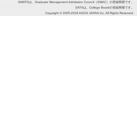
GMAT®は、Graduate Management Admission Council（GMAC）の登録商標です。
SAT®は、College Boardの登録商標です。
Copyright © 2005
-2026 AGOS JAPAN Inc. All Rights Reserved.