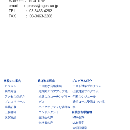
広報担当： 原田 直美
email ： press@agos.co.jp
TEL ： 03-3463-4282
FAX ： 03-3463-2208
当校のご案内
選ばれる理由
プログラム紹介
ビジョン
圧倒的な合格実績
テスト対策プログラム
事業内容
短期間スコアアップ法
出願対策プログラム
アクセス&MAP
卓越したコーチングサー
年間スケジュール
プレスリリース
ビス
通学コース受講までの流
掲載記事
ハイクオリティな講師＆
れ
出版書籍
コンサルタント
目的別留学情報
講演実績
受講生の声
MBA留学
合格者の声
LLM留学
大学院留学