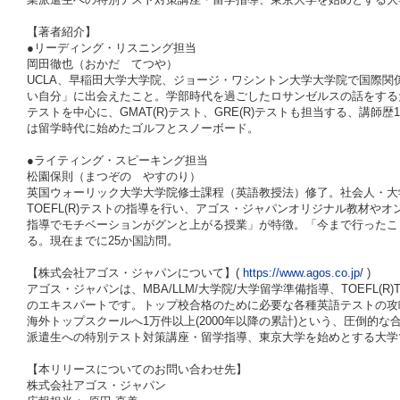
【著者紹介】
●リーディング・リスニング担当
岡田徹也（おかだ てつや）
UCLA、早稲田大学大学院、ジョージ・ワシントン大学大学院で国際
い自分」に出会えたこと。学部時代を過ごしたロサンゼルスの話をするだけ
テストを中心に、GMAT(R)テスト、GRE(R)テストも担当する、講
は留学時代に始めたゴルフとスノーボード。
●ライティング・スピーキング担当
松園保則（まつぞの やすのり）
英国ウォーリック大学大学院修士課程（英語教授法）修了。社会人・大学
TOEFL(R)テストの指導を行い、アゴス・ジャパンオリジナル教材や
指導でモチベーションがグンと上がる授業」が特徴。「今まで行ったこ
る。現在までに25か国訪問。
【株式会社アゴス・ジャパンについて】(
https://www.agos.co.jp/
)
アゴス・ジャパンは、MBA/LLM/大学院/大学留学準備指導、TOEFL(R)TEST/IE
のエキスパートです。トップ校合格のために必要な各種英語テストの攻
海外トップスクールへ1万件以上(2000年以降の累計)という、圧倒的
派遣生への特別テスト対策講座・留学指導、東京大学を始めとする大学
【本リリースについてのお問い合わせ先】
株式会社アゴス・ジャパン