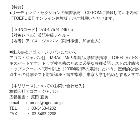
【特典】
●リーディング・セクションの演習素材、CD-ROMに収録している内
「TOEFL iBT オンライン体験版」がご利用いただけます。
【ISBNコード】978-4-7574-2497-5
【対象レベル】英語中級レベル～
【著者】アゴス・ジャパン（岡田徹也、加藤正人）
■株式会社アゴス・ジャパンについて
アゴス・ジャパンは、MBA/LLM/大学院/大学留学指導、TOEFL(R)TEST/IELT
キスパートです。トップ校合格のために必要な各種英語テストの攻略法
トップスクールへ1万件以上（2000年以降の累計）という、圧倒的な合
遣生への特別テスト対策講座・留学指導、東京大学を始めとする大学で
【本リリースについてのお問い合わせ先】
株式会社アゴス・ジャパン
広報担当： 原田 直美
email ： press@agos.co.jp
TEL ： 03-3463-4282
FAX ： 03-3463-2208