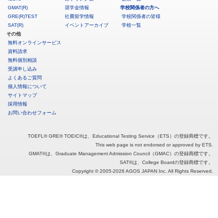
GMAT(R)
奨学金情報
学校関係者の方へ
GRE(R)TEST
社費留学情報
学校関係者の皆様
SAT(R)
イベントアーカイブ
学校一覧
その他
無料オンラインサービス
資料請求
無料個別相談
受講申し込み
よくあるご質問
個人情報について
サイトマップ
採用情報
お問い合わせフォーム
TOEFL® GRE® TOEIC®は、Educational Testing Service（ETS）の登録商標です。
This web page is not endorsed or approved by ETS.
GMAT®は、Graduate Management Admission Council（GMAC）の登録商標です。
SAT®は、College Boardの登録商標です。
Copyright © 2005
-2026 AGOS JAPAN Inc. All Rights Reserved.