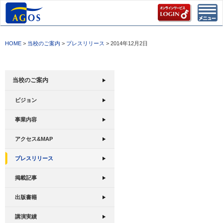
Toggl
navig
HOME
>
当校のご案内
>
プレスリリース
> 2014年12月2日
当校のご案内
ビジョン
事業内容
アクセス&MAP
プレスリリース
掲載記事
出版書籍
講演実績