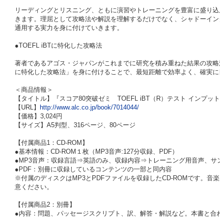
リーディングとリスニング、ともに演習やトレーニングを豊富に盛り込
きます。理屈として攻略法や解説を理解するだけでなく、シャドーイン
通用する実力を身に付けていきます。
●TOEFL iBTに特化した攻略法
著者であるアゴス・ジャパンがこれまでに研究を積み重ねた結果の攻略法を
に特化した攻略法」を身に付けることで、最短距離で効率よく、確実に
＜商品情報＞
【タイトル】『スコア80突破ゼミ TOEFL iBT（R）テスト インプッ
【URL】
http://www.alc.co.jp/book/7014044/
【価格】3,024円
【サイズ】A5判型、316ページ、80ページ
【付属商品1：CD-ROM】
●基本情報：CD-ROM１枚（MP3音声:127分収録、PDF）
●MP3音声：収録言語⇒英語のみ、収録内容⇒トレーニング用音声、サ
●PDF：別冊に収録しているコンテンツの一部と同内容
※付属のディスクはMP3とPDFファイルを収録したCD-ROMです。
意ください。
【付属商品2：別冊】
●内容：問題、パッセージスクリプト、訳、解答・解説など。本書と合