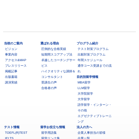
当校のご案内
選ばれる理由
プログラム紹介
ビジョン
圧倒的な合格実績
テスト対策プログラム
事業内容
短期間スコアアップ法
出願対策プログラム
アクセス&MAP
卓越したコーチングサー
年間スケジュール
プレスリリース
ビス
通学コース受講までの流
掲載記事
ハイクオリティな講師＆
れ
出版書籍
コンサルタント
目的別留学情報
講演実績
受講生の声
MBA留学
合格者の声
LLM留学
大学院留学
大学留学
語学留学・インターン・
その他
エグゼクティブトレーニ
ング
テスト情報
留学お役立ち情報
法人の方へ
TOEFL(R)TEST
留学用語集
企業人事担当の皆様
IELTS
留学リンク集
企業一覧