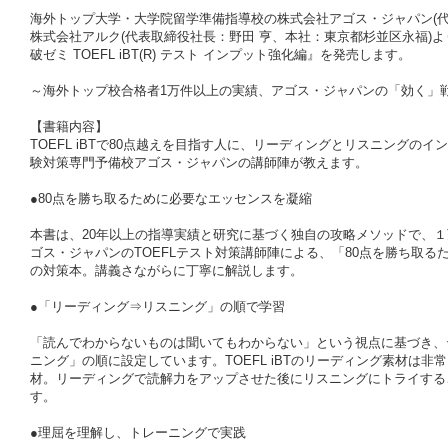
海外トップ大学・大学院留学準備指導校の株式会社アゴス・ジャパン(代
株式会社アルク(代表取締役社長：野田 亨、本社：東京都杉並区永福)
破ゼミ TOEFL iBT(R) テスト インプット強化編』を発売します。
～海外トップ校合格者1万件以上の実績、アゴス・ジャパンの「効く」
【書籍内容】
TOEFL iBTで80点越えを目指す人に、リーディングとリスニングの
験対策専門予備校アゴス・ジャパンの講師陣が教えます。
●80点を勝ち取るために必要なエッセンスを凝縮
本書は、20年以上の指導実績と研究に基づく独自の攻略メソッドで、
ゴス・ジャパンのTOEFLテスト対策講師陣による、「80点を勝ち取るため
の対策本。講義さながらに丁寧に解説します。
●「リーディング⇒リスニング」の順で学習
「読んでわからないものは聞いてもわからない」という視点に基づき、
ニング」の順に設定しています。TOEFL iBTのリーディング素材は
材。リーディングで読解力をアップさせた後にリスニングにトライする
す。
●理屈を理解し、トレーニングで実践