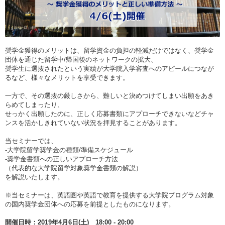
奨学金獲得のメリットは、留学資金の負担の軽減だけではなく、奨学金
団体を通じた留学中/帰国後のネットワークの拡大、
奨学生に選抜されたという実績が大学院入学審査へのアピールにつなが
るなど、様々なメリットを享受できます。
一方で、その選抜の厳しさから、難しいと決めつけてしまい出願をあき
らめてしまったり、
せっかく出願したのに、正しく応募書類にアプローチできないなどチャ
ンスを活かしきれていない状況を拝見することがあります。
当セミナーでは、
-大学院留学奨学金の種類/準備スケジュール
-奨学金書類への正しいアプローチ方法
（代表的な大学院留学対象奨学金書類の解説）
を解説いたします。
※当セミナーは、英語圏や英語で教育を提供する大学院プログラム対象
の国内奨学金団体への応募を前提としたものになります。
開催日時：2019年4月6日(土) 18:00 - 20:00