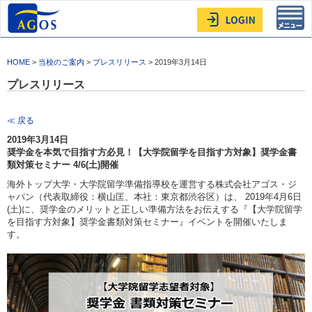
Toggl
navig
HOME
>
当校のご案内
>
プレスリリース
> 2019年3月14日
プレスリリース
≪ 戻る
2019年3月14日
奨学金を本気で目指す方必見！【大学院留学を目指す方対象】奨学金書
類対策セミナー 4/6(土)開催
海外トップ大学・大学院留学準備指導校を運営する株式会社アゴス・ジ
ャパン（代表取締役：横山匡、本社：東京都渋谷区）は、 2019年4月6日
(土)に、奨学金のメリットと正しい準備方法をお伝えする『【大学院留学
を目指す方対象】奨学金書類対策セミナー』イベントを開催いたしま
す。