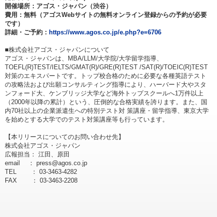
開催場所：アゴス・ジャパン（渋谷）
費用：無料（アゴスWebサイトの無料オンライン登録からの予約が必要
です）
詳細・ご予約：
https://www.agos.co.jp/e.php?e=6706
■株式会社アゴス・ジャパンについて
アゴス・ジャパンは、MBA/LLM/大学院/大学留学指導、
TOEFL(R)TEST/IELTS/GMAT(R)/GRE(R)TEST /SAT(R)/TOEIC(R)TEST
対策のエキスパートです。トップ校合格のために必要な各種英語テスト
の攻略法および出願コンサルティング指導により、ハーバード大やスタ
ンフォード大、ケンブリッジ大学など海外トップスクールへ1万件以上
（2000年以降の累計）という、圧倒的な合格実績を誇ります。また、国
内70社以上の企業派遣生への特別テスト対 策講座・留学指導、東京大学
を始めとする大学でのテスト対策講座等も行っています。
【本リリースについてのお問い合わせ先】
株式会社アゴス・ジャパン
広報担当： 江田、原田
email ： press@agos.co.jp
TEL ： 03-3463-4282
FAX ： 03-3463-2208