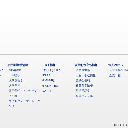
目的別留学情報
テスト情報
留学お役立ち情報
法人の方へ
ラム
MBA留学
TOEFL(R)TEST
留学体験談
企業人事担当
ム
LLM留学
IELTS
出願・学校情報
企業一覧
大学院留学
GMAT(R)
奨学金情報
大学留学
GRE(R)TEST
社費留学情報
語学留学・インターン・
SAT(R)
留学用語集
その他
留学リンク集
エグゼクティブトレーニ
ング
TOEFL® G