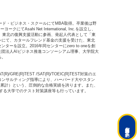
ード・ビジネス・スクールにてMBA取得。卒業後は野
hi Net International, Inc.を設立し、
は、東北の復興支援活動に参画、発起人代表として「東
ンにて、カタールフレンド基金の支援を受けた、東北
を設立。2016年同センターにzero to oneを創
社団法人AIビジネス推進コンソーシアム理事、大学院大
る。
/GRE(R)TEST /SAT(R)/TOEIC(R)TEST対策のエ
コンサルティング指導により、ハーバード大やスタン
の累計）という、圧倒的な合格実績を誇ります。また、
とする大学でのテスト対策講座等も行っています。
ご予約