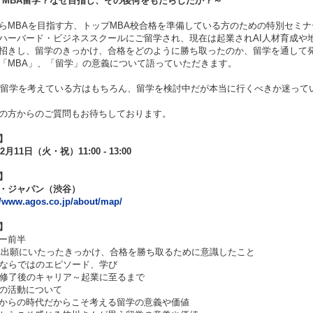
y MBA留学？なぜ目指し、その後何をもたらしたか？～
らMBAを目指す方、トップMBA校合格を準備している方のための特別セミナ
ハーバード・ビジネススクールにご留学され、現在は起業されAI人材育成や
招きし、留学のきっかけ、合格をどのように勝ち取ったのか、留学を通して発
「MBA」、「留学」の意義について語っていただきます。
1年留学を考えている方はもちろん、留学を検討中だが本当に行くべきか迷っ
の方からのご質問もお待ちしております。
】
2月11日（火・祝）11:00 - 13:00
】
・ジャパン（渋谷）
//www.agos.co.jp/about/map/
】
ー前半
A出願にいたったきっかけ、合格を勝ち取るために意識したこと
Sならではのエピソード、学び
S修了後のキャリア～起業に至るまで
の活動について
からの時代だからこそ考える留学の意義や価値