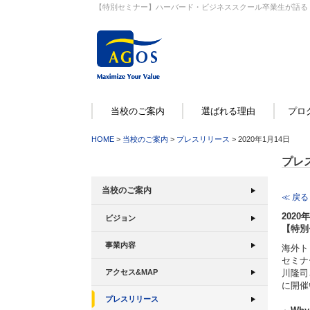
【特別セミナー】ハーバード・ビジネススクール卒業生が語る「M
当校のご案内
選ばれる理由
プロ
HOME
>
当校のご案内
>
プレスリリース
> 2020年1月14日
プレ
当校のご案内
≪ 戻る
2020
ビジョン
【特別
事業内容
海外ト
セミナ
川隆司
アクセス&MAP
に開催
プレスリリース