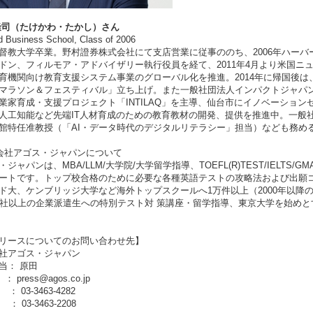
隆司（たけかわ・たかし）さん
d Business School, Class of 2006
督教大学卒業。野村證券株式会社にて支店営業に従事ののち、2006年ハーバ
ン、フィルモア・アドバイザリー執行役員を経て、2011年4月より米国ニューヨークにてAsa
育機関向け教育支援システム事業のグローバル化を推進。2014年に帰国後
マラソン＆フェスティバル」立ち上げ。また一般社団法人インパクトジャパ
業家育成・支援プロジェクト「INTILAQ」を主導、仙台市にイノベーションセンター
人工知能など先端IT人材育成のための教育教材の開発、提供を推進中。一般
館特任准教授（「AI・データ時代のデジタルリテラシー」担当）なども務め
会社アゴス・ジャパンについて
ジャパンは、MBA/LLM/大学院/大学留学指導、TOEFL(R)TEST/IELTS/GMAT(R)
ートです。トップ校合格のために必要な各種英語テストの攻略法および出願
ド大、ケンブリッジ大学など海外トップスクールへ1万件以上（2000年以降
0社以上の企業派遣生への特別テスト対 策講座・留学指導、東京大学を始め
リースについてのお問い合わせ先】
社アゴス・ジャパン
当： 原田
 ： press@agos.co.jp
： 03-3463-4282
： 03-3463-2208