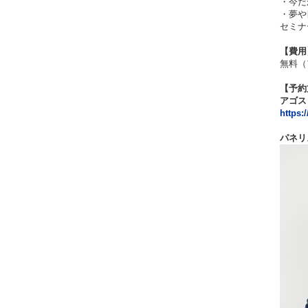
・今だ
・夢や
セミナ
【費用
無料（
【予約
アゴス
https:
パネリ