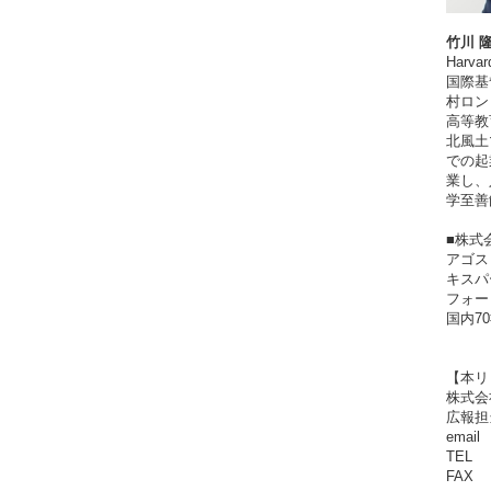
竹川 
Harvar
国際基
村ロンド
高等教
北風土
での起
業し、
学至善
■株式
アゴス・
キスパ
フォー
国内7
【本リ
株式会
広報担
email
TEL 
FAX 