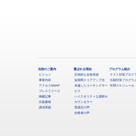
当校のご案内
選ばれる理由
プログラム紹介
ビジョン
圧倒的な合格実績
テスト対策プログ
事業内容
短期間スコアアップ法
出願対策プログラ
アクセス&MAP
卓越したコーチングサー
年間スケジュール
プレスリリース
ビス
掲載記事
ハイクオリティな講師＆
出版書籍
カウンセラー
講演実績
受講生の声
合格者の声