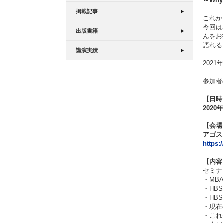
～Wh
掲載記事
これか
今回は
出版書籍
んをお
語れる
講演実績
202
参加者
【日時
2020年
【会場
アゴス
https:
【内容
セミナ
・MB
・HB
・HB
・現在
・これ