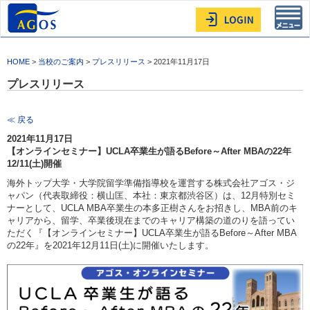
Toggl
navig
HOME
>
当校のご案内
>
プレスリリース
> 2021年11月17日
プレスリリース
≪ 戻る
2021年11月17日
【オンラインセミナー】UCLA卒業生が語るBefore～After MBAの22年
12/11(土)開催
海外トップ大学・大学院留学準備指導校を運営する株式会社アゴス・ジ
ャパン（代表取締役：横山匡、本社：東京都渋谷区）は、12月特別セミ
ナーとして、UCLA MBA卒業生の本多正樹さんをお招きし、MBA前のキ
ャリアから、留学、卒業後現在までのキャリア構築の道のりを語ってい
ただく『【オンラインセミナー】UCLA卒業生が語るBefore～After MBA
の22年』を2021年12月11日(土)に開催いたします。