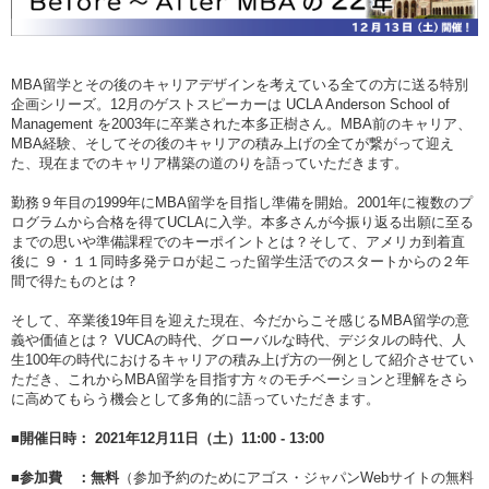
MBA留学とその後のキャリアデザインを考えている全ての方に送る特別
企画シリーズ。12月のゲストスピーカーは UCLA Anderson School of
Management を2003年に卒業された本多正樹さん。MBA前のキャリア、
MBA経験、そしてその後のキャリアの積み上げの全てが繋がって迎え
た、現在までのキャリア構築の道のりを語っていただきます。
勤務９年目の1999年にMBA留学を目指し準備を開始。2001年に複数のプ
ログラムから合格を得てUCLAに入学。本多さんが今振り返る出願に至る
までの思いや準備課程でのキーポイントとは？そして、アメリカ到着直
後に ９・１１同時多発テロが起こった留学生活でのスタートからの２年
間で得たものとは？
そして、卒業後19年目を迎えた現在、今だからこそ感じるMBA留学の意
義や価値とは？ VUCAの時代、グローバルな時代、デジタルの時代、人
生100年の時代におけるキャリアの積み上げ方の一例として紹介させてい
ただき、これからMBA留学を目指す方々のモチベーションと理解をさら
に高めてもらう機会として多角的に語っていただきます。
■開催日時： 2021年12月11日（土）11:00 - 13:00
■参加費 ：無料
（参加予約のためにアゴス・ジャパンWebサイトの無料