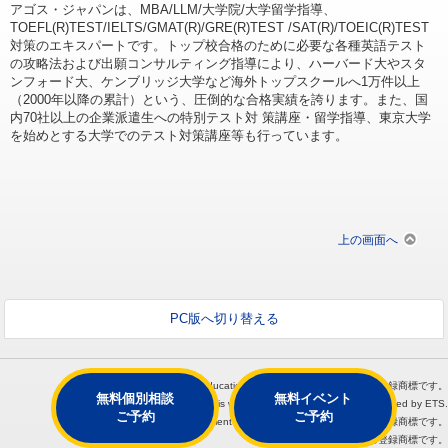
アゴス・ジャパンは、MBA/LLM/大学院/大学留学指導、
TOEFL(R)TEST/IELTS/GMAT(R)/GRE(R)TEST /SAT(R)/TOEIC(R)TEST
対策のエキスパートです。トップ校合格のために必要な各種英語テスト
の攻略法および出願コンサルティング指導により、ハーバード大やスタ
ンフォード大、ケンブリッジ大学など海外トップスクールへ1万件以上
（2000年以降の累計）という、圧倒的な合格実績を誇ります。また、国
内70社以上の企業派遣生への特別テスト対 策講座・留学指導、東京大学
を始めとする大学でのテスト対策講座等も行っています。
上の画面へ
PC版へ切り替える
TOEFL® GRE® TOEIC®は、Educational Testing Service（ETS）の登録商標です。
無料個別相談
無料イベント
This web page is not endorsed or approved by ETS.
ご予約
ご予約
GMAT®は、Graduate Management Admission Council（GMAC）の登録商標です。
SAT®は、College Boardの登録商標です。