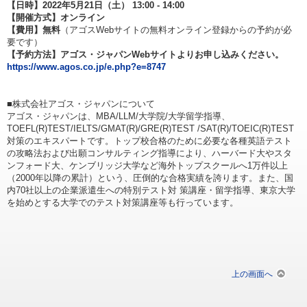
【日時】2022年5月21日（土） 13:00 - 14:00
【開催方式】オンライン
【費用】無料
（アゴスWebサイトの無料オンライン登録からの予約が必
要です）
【予約方法】アゴス・ジャパンWebサイトよりお申し込みください。
https://www.agos.co.jp/e.php?e=8747
■株式会社アゴス・ジャパンについて
アゴス・ジャパンは、MBA/LLM/大学院/大学留学指導、
TOEFL(R)TEST/IELTS/GMAT(R)/GRE(R)TEST /SAT(R)/TOEIC(R)TEST
対策のエキスパートです。トップ校合格のために必要な各種英語テスト
の攻略法および出願コンサルティング指導により、ハーバード大やスタ
ンフォード大、ケンブリッジ大学など海外トップスクールへ1万件以上
（2000年以降の累計）という、圧倒的な合格実績を誇ります。また、国
内70社以上の企業派遣生への特別テスト対 策講座・留学指導、東京大学
を始めとする大学でのテスト対策講座等も行っています。
上の画面へ