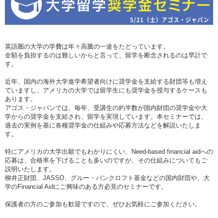
英語圏の大学の学費は年々高騰の一途をたどっています。
全額を負担するのは難しいからと言って、留学を断念されるのは早計で
す。
近年、国内の海外大学進学希望者向けに奨学金を支給する財団等も増え
ていますし、アメリカの大学では留学生にも奨学金を授与するケースも
あります。
アゴス・ジャパンでは、毎年、受講生の約半数が国内財団の奨学金や大
学からの奨学金を支給され、留学を実現しています。本セミナーでは、
過去の実例を基に各種奨学金の仕組みや応募方法などを解説いたしま
す。
特にアメリカの大学出願でもわかりにくい、Need-based financial aidへの
応募は、合格率を下げることも多いのですが、その仕組みについてもご
説明いたします。
柳井正財団、JASSO、グルー・バンクロフト基金などの国内財団や、大
学のFinancial Aidにご興味のある方必見のセミナーです。
保護者の方のご参加も歓迎ですので、ぜひお気軽にご参加ください。