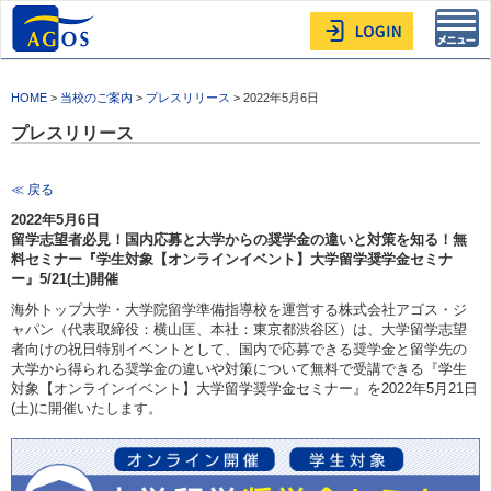
Toggl
navig
HOME
>
当校のご案内
>
プレスリリース
> 2022年5月6日
プレスリリース
≪ 戻る
2022年5月6日
留学志望者必見！国内応募と大学からの奨学金の違いと対策を知る！無
料セミナー『学生対象【オンラインイベント】大学留学奨学金セミナ
ー』5/21(土)開催
海外トップ大学・大学院留学準備指導校を運営する株式会社アゴス・ジ
ャパン（代表取締役：横山匡、本社：東京都渋谷区）は、大学留学志望
者向けの祝日特別イベントとして、国内で応募できる奨学金と留学先の
大学から得られる奨学金の違いや対策について無料で受講できる『学生
対象【オンラインイベント】大学留学奨学金セミナー』を2022年5月21日
(土)に開催いたします。