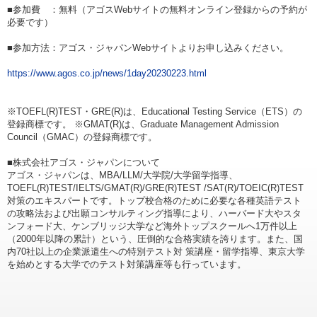
■参加費 ：無料（アゴスWebサイトの無料オンライン登録からの予約が
必要です）
■参加方法：アゴス・ジャパンWebサイトよりお申し込みください。
https://www.agos.co.jp/news/1day20230223.html
※TOEFL(R)TEST・GRE(R)は、Educational Testing Service（ETS）の
登録商標です。 ※GMAT(R)は、Graduate Management Admission
Council（GMAC）の登録商標です。
■株式会社アゴス・ジャパンについて
アゴス・ジャパンは、MBA/LLM/大学院/大学留学指導、
TOEFL(R)TEST/IELTS/GMAT(R)/GRE(R)TEST /SAT(R)/TOEIC(R)TEST
対策のエキスパートです。トップ校合格のために必要な各種英語テスト
の攻略法および出願コンサルティング指導により、ハーバード大やスタ
ンフォード大、ケンブリッジ大学など海外トップスクールへ1万件以上
（2000年以降の累計）という、圧倒的な合格実績を誇ります。また、国
内70社以上の企業派遣生への特別テスト対 策講座・留学指導、東京大学
を始めとする大学でのテスト対策講座等も行っています。