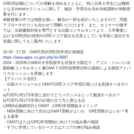
GRE(R)試験についての理解を深めるとともに、特に日本人学生には難関
となるVerbalセクションに関して、秘訣・学習法を含め当校講師が体験授
業を行います。
体験授業の中では例題を使い、解法の一部を紹介いたしますので、問題
アプローチのコツも合わせて理解いただけます。また、セミナーの後半
では、出願書類対策を専門とする出願コンサルタントより、入学審査に
おけるGRE(R)の役割やGREスコア提出を任意としている学校に提出する
意義に関してもご案内いたします。
16:30 - 17:20 GMAT(R)/GRE(R)学習計画相談
https://www.agos.co.jp/e.php?e=9087
2024・2025年のMBA/大学院留学を目指す方限定で、アゴス・ジャパン出
願戦略コンサルタント兼GMAＴ/GRE指導歴10年の講師による個別アドバ
イスセッションを実施します。
【アドバイス項目】
・出願スケジュールとGMAT/GREスコア学習計画にける意識すべきポイ
ント
a)TOEFL/IELTS学習と並行でどうバランスをとって勉強すべきか？
b)TOEFL/IELTS学習の計画の立て方と異なる点
c)MBA出願締切日とGMAT（GRE)学習開始タイミング
・MBA受験に向けて自分はGMAT受験がよいか、GRE受験がよいか？考
える基準
・GMAT(またはGRE)学習開始に向けての悩み事の相談
・すでに学習しているケースではスコアの伸び悩み相談