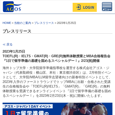
Toggl
navig
HOME
>
当校のご案内
>
プレスリリース
> 2023年1月25日
プレスリリース
≪ 戻る
2023年1月25日
TOEFL(R)・IELTS・GMAT(R)・GRE(R)無料体験授業とMBA合格報告会
『1日で留学準備の基礎を固めるスペシャルデー！』2/23(祝)開催
海外トップ大学・大学院留学準備指導校を運営する株式会社アゴス・ジ
ャパン（代表取締役：横山匡、本社：東京都渋谷区）は、2月特別イベン
トとして、大学院/MBA/LLM留学志望者向けの新春特別イベントとして、
2023年入学のファーストラウンドでトップMBAに出願・合格された受講
生の合格報告会や「TOEFL(R)/IELTS」「GMAT(R)」「GRE(R)」の無料
体験授業を受講できるオンラインイベント『1日で留学準備の基礎を固め
るスペシャルデー！』を2023年2月23日(木・祝)に開催いたします。