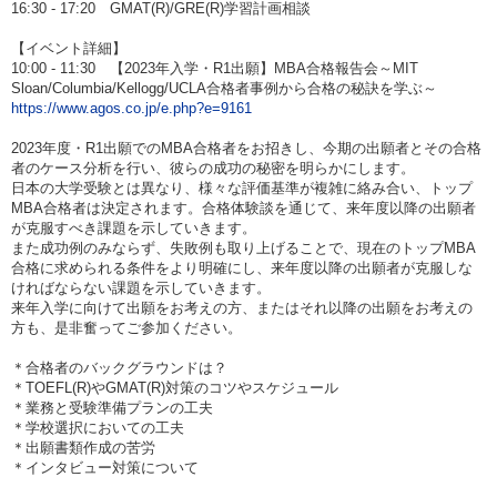
16:30 - 17:20 GMAT(R)/GRE(R)学習計画相談
【イベント詳細】
10:00 - 11:30 【2023年入学・R1出願】MBA合格報告会～MIT
Sloan/Columbia/Kellogg/UCLA合格者事例から合格の秘訣を学ぶ～
https://www.agos.co.jp/e.php?e=9161
2023年度・R1出願でのMBA合格者をお招きし、今期の出願者とその合格
者のケース分析を行い、彼らの成功の秘密を明らかにします。
日本の大学受験とは異なり、様々な評価基準が複雑に絡み合い、トップ
MBA合格者は決定されます。合格体験談を通じて、来年度以降の出願者
が克服すべき課題を示していきます。
また成功例のみならず、失敗例も取り上げることで、現在のトップMBA
合格に求められる条件をより明確にし、来年度以降の出願者が克服しな
ければならない課題を示していきます。
来年入学に向けて出願をお考えの方、またはそれ以降の出願をお考えの
方も、是非奮ってご参加ください。
＊合格者のバックグラウンドは？
＊TOEFL(R)やGMAT(R)対策のコツやスケジュール
＊業務と受験準備プランの工夫
＊学校選択においての工夫
＊出願書類作成の苦労
＊インタビュー対策について