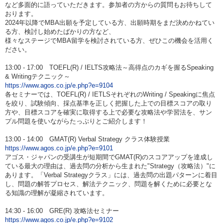
など多面的に語っていただきます。参加者の方からの質問もお待ちして
おります。
2024年以降でMBA出願を予定している方、出願時期をまだ決めかねてい
る方、検討し始めたばかりの方など、
様々なステージでMBA留学を検討されている方、ぜひこの機会を活用く
ださい。
13:00 - 17:00 TOEFL(R) / IELTS攻略法～高得点のカギを握るSpeaking
& Writingテクニック～
https://www.agos.co.jp/e.php?e=9104
各セミナーでは、TOEFL(R) / IETLSそれぞれのWriting / Speakingに焦点
を絞り、試験傾向、採点基準を正しく把握した上での目標スコアの取り
方や、目標スコアを確実に取得する上で必要な攻略法や学習法を、サン
プル問題を使いながらたっぷりとご紹介します！
13:00 - 14:00 GMAT(R) Verbal Strategy クラス体験授業
https://www.agos.co.jp/e.php?e=9101
アゴス・ジャパンの受講生が短期間でGMAT(R)のスコアアップを達成し
ている最大の理由は、過去問の分析から生まれた"Strategy（攻略法）"に
あります。「Verbal Strategyクラス」には、過去問の出題パターンに着目
し、問題の解答プロセス、解法テクニック、問題を解くために必要とな
る知識の理解が凝縮されています。
14:30 - 16:00 GRE(R) 攻略法セミナー
https://www.agos.co.jp/e.php?e=9102