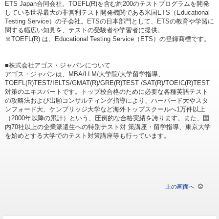
ETS Japan合同会社。TOEFL(R)を含む約200のテストプログラムを開発
している世界最大の非営利テスト開発機関である米国ETS（Educational
Testing Service）の子会社。ETSの日本部門として、ETSの教育や学習に
関する幅広い知見を、テストの受験者や学習者に提供。
※TOEFL(R) は、Educational Testing Service（ETS）の登録商標です。
■株式会社アゴス・ジャパンについて
アゴス・ジャパンは、MBA/LLM/大学院/大学留学指導、
TOEFL(R)TEST/IELTS/GMAT(R)/GRE(R)TEST /SAT(R)/TOEIC(R)TEST
対策のエキスパートです。トップ校合格のために必要な各種英語テスト
の攻略法および出願コンサルティング指導により、ハーバード大やスタ
ンフォード大、ケンブリッジ大学など海外トップスクールへ1万件以上
（2000年以降の累計）という、圧倒的な合格実績を誇ります。また、国
内70社以上の企業派遣生への特別テスト対 策講座・留学指導、東京大学
を始めとする大学でのテスト対策講座等も行っています。
上の画面へ