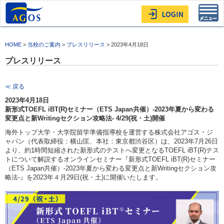
Toggl
navig
HOME
>
当校のご案内
>
プレスリリース
> 2023年4月18日
プレスリリース
≪ 戻る
2023年4月18日
新形式TOEFL iBT(R)セミナー（ETS Japan共催）-2023年夏から変わる
変更点と新Writingセクション攻略法- 4/29(祝・土)開催
海外トップ大学・大学院留学準備指導校を運営する株式会社アゴス・ジ
ャパン（代表取締役：横山匡、本社：東京都渋谷区）は、2023年7月26日
より、約1時間短縮された新形式のテストへ変更となるTOEFL iBT(R)テス
トについて解説するオンラインセミナー『新形式TOEFL iBT(R)セミナー
（ETS Japan共催）-2023年夏から変わる変更点と新Writingセクション攻
略法-』を2023年４月29日(祝・土)に開催いたします。