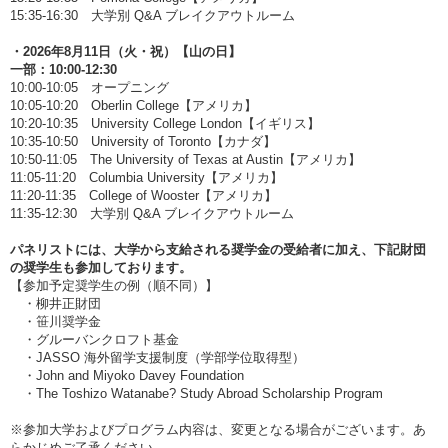
15:35-16:30 大学別 Q&A ブレイクアウトルーム
・2026年8月11日（火・祝）【山の日】
一部：10:00-12:30
10:00-10:05 オープニング
10:05-10:20 Oberlin College【アメリカ】
10:20-10:35 University College London【イギリス】
10:35-10:50 University of Toronto【カナダ】
10:50-11:05 The University of Texas at Austin【アメリカ】
11:05-11:20 Columbia University【アメリカ】
11:20-11:35 College of Wooster【アメリカ】
11:35-12:30 大学別 Q&A ブレイクアウトルーム
パネリストには、大学から支給される奨学金の受給者に加え、下記財団
の奨学生も参加しております。
【参加予定奨学生の例（順不同）】
・柳井正財団
・笹川奨学金
・グルーバンクロフト基金
・JASSO 海外留学支援制度（学部学位取得型）
・John and Miyoko Davey Foundation
・The Toshizo Watanabe? Study Abroad Scholarship Program
※参加大学およびプログラム内容は、変更となる場合がございます。あ
らかじめご了承ください。