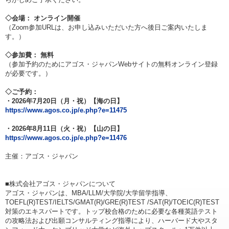
◇会場： オンライン開催
（Zoom参加URLは、お申し込みいただいた方へ後日ご案内いたしま
す。）
◇参加費： 無料
（参加予約のためにアゴス・ジャパンWebサイトの無料オンライン登録
が必要です。）
◇ご予約：
・2026年7月20日（月・祝）【海の日】
https://www.agos.co.jp/e.php?e=11475
・2026年8月11日（火・祝）【山の日】
https://www.agos.co.jp/e.php?e=11476
主催：アゴス・ジャパン
■株式会社アゴス・ジャパンについて
アゴス・ジャパンは、MBA/LLM/大学院/大学留学指導、
TOEFL(R)TEST/IELTS/GMAT(R)/GRE(R)TEST /SAT(R)/TOEIC(R)TEST
対策のエキスパートです。トップ校合格のために必要な各種英語テスト
の攻略法および出願コンサルティング指導により、ハーバード大やスタ