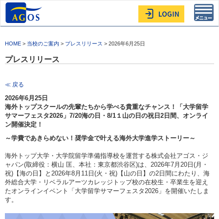
Toggl
navig
HOME
>
当校のご案内
>
プレスリリース
> 2026年6月25日
プレスリリース
≪ 戻る
2026年6月25日
海外トップスクールの先輩たちから学べる貴重なチャンス！「大学留学
サマーフェスタ2026」7/20海の日・8/1１山の日の祝日2日間、オンライ
ン開催決定！
～学費であきらめない！奨学金で叶える海外大学進学ストーリー～
海外トップ大学・大学院留学準備指導校を運営する株式会社アゴス・ジ
ャパン(取締役：横山 匡、本社：東京都渋谷区)は、2026年7月20日(月・
祝)【海の日】と2026年8月11日(火・祝)【山の日】の2日間にわたり、海
外総合大学・リベラルアーツカレッジトップ校の在校生・卒業生を迎え
たオンラインイベント「大学留学サマーフェスタ2026」を開催いたしま
す。