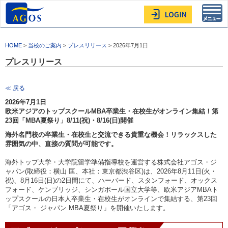
Toggl
navig
HOME
>
当校のご案内
>
プレスリリース
> 2026年7月1日
プレスリリース
≪ 戻る
2026年7月1日
欧米アジアのトップスクールMBA卒業生・在校生がオンライン集結！第
23回「MBA夏祭り」8/11(祝)・8/16(日)開催
海外名門校の卒業生・在校生と交流できる貴重な機会！リラックスした
雰囲気の中、直接の質問が可能です。
海外トップ大学・大学院留学準備指導校を運営する株式会社アゴス・ジ
ャパン(取締役：横山 匡、本社：東京都渋谷区)は、2026年8月11日(火・
祝)、8月16日(日)の2日間にて、ハーバード、スタンフォード、オックス
フォード、ケンブリッジ、シンガポール国立大学等、欧米アジアMBAト
ップスクールの日本人卒業生・在校生がオンラインで集結する、第23回
「アゴス・ ジャパン MBA夏祭り」を開催いたします。