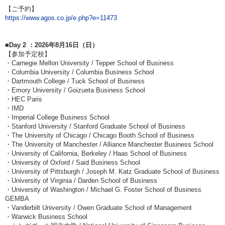
【ご予約】
https://www.agos.co.jp/e.php?e=11473
■Day 2 ：2026年8月16日（日）
【参加予定校】
・Carnegie Mellon University / Tepper School of Business
・Columbia University / Columbia Business School
・Dartmouth College / Tuck School of Business
・Emory University / Goizueta Business School
・HEC Paris
・IMD
・Imperial College Business School
・Stanford University / Stanford Graduate School of Business
・The University of Chicago / Chicago Booth School of Business
・The University of Manchester / Alliance Manchester Business School
・University of California, Berkeley / Haas School of Business
・University of Oxford / Said Business School
・University of Pittsburgh / Joseph M. Katz Graduate School of Business
・University of Virginia / Darden School of Business
・University of Washington / Michael G. Foster School of Business
GEMBA
・Vanderbilt University / Owen Graduate School of Management
・Warwick Business School