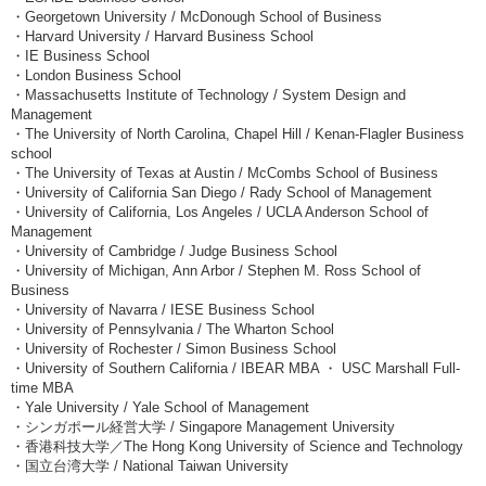
・Georgetown University / McDonough School of Business
・Harvard University / Harvard Business School
・IE Business School
・London Business School
・Massachusetts Institute of Technology / System Design and
Management
・The University of North Carolina, Chapel Hill / Kenan-Flagler Business
school
・The University of Texas at Austin / McCombs School of Business
・University of California San Diego / Rady School of Management
・University of California, Los Angeles / UCLA Anderson School of
Management
・University of Cambridge / Judge Business School
・University of Michigan, Ann Arbor / Stephen M. Ross School of
Business
・University of Navarra / IESE Business School
・University of Pennsylvania / The Wharton School
・University of Rochester / Simon Business School
・University of Southern California / IBEAR MBA ・ USC Marshall Full-
time MBA
・Yale University / Yale School of Management
・シンガポール経営大学 / Singapore Management University
・香港科技大学／The Hong Kong University of Science and Technology
・国立台湾大学 / National Taiwan University