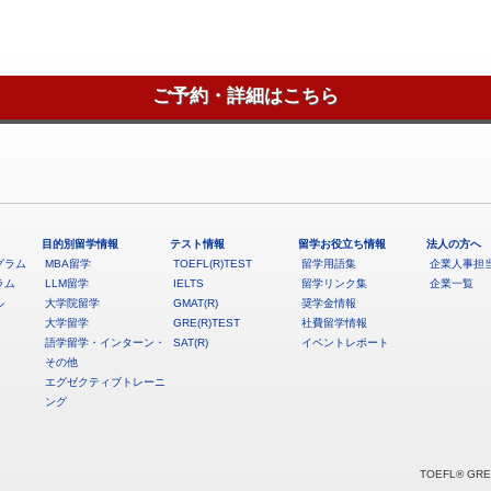
ご予約・詳細はこちら
目的別留学情報
テスト情報
留学お役立ち情報
法人の方へ
グラム
MBA留学
TOEFL(R)TEST
留学用語集
企業人事担
ラム
LLM留学
IELTS
留学リンク集
企業一覧
ル
大学院留学
GMAT(R)
奨学金情報
大学留学
GRE(R)TEST
社費留学情報
語学留学・インターン・
SAT(R)
イベントレポート
その他
エグゼクティブトレーニ
ング
TOEFL® GRE