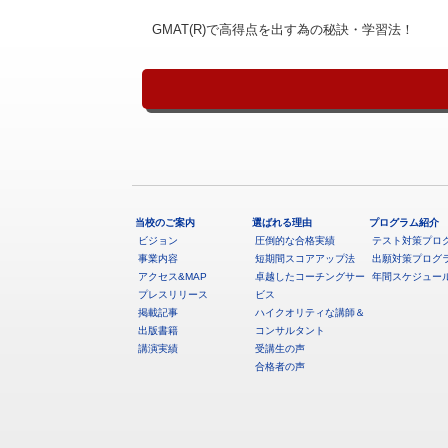
GMAT(R)で高得点を出す為の秘訣・学習法！
当校のご案内
選ばれる理由
プログラム紹介
ビジョン
圧倒的な合格実績
テスト対策プロ
事業内容
短期間スコアアップ法
出願対策プログ
アクセス&MAP
卓越したコーチングサー
年間スケジュー
プレスリリース
ビス
掲載記事
ハイクオリティな講師＆
出版書籍
コンサルタント
講演実績
受講生の声
合格者の声