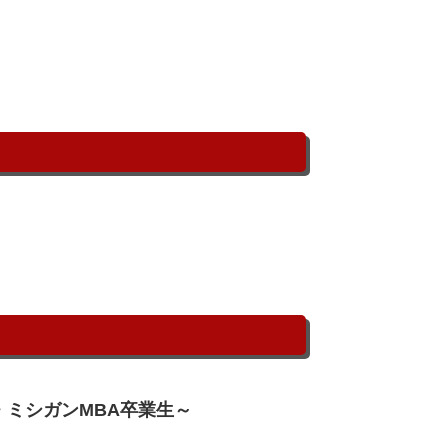
氏・ミシガンMBA卒業生～