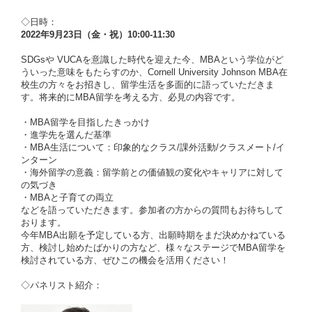
◇日時：
2022年9月23日（金・祝）10:00-11:30
SDGsや VUCAを意識した時代を迎えた今、MBAという学位がど
ういった意味をもたらすのか、Cornell University Johnson MBA在
校生の方々をお招きし、留学生活を多面的に語っていただきま
す。将来的にMBA留学を考える方、必見の内容です。
・MBA留学を目指したきっかけ
・進学先を選んだ基準
・MBA生活について：印象的なクラス/課外活動/クラスメート/イ
ンターン
・海外留学の意義：留学前との価値観の変化やキャリアに対して
の気づき
・MBAと子育ての両立
などを語っていただきます。参加者の方からの質問もお待ちして
おります。
今年MBA出願を予定している方、出願時期をまだ決めかねている
方、検討し始めたばかりの方など、様々なステージでMBA留学を
検討されている方、ぜひこの機会を活用ください！
◇パネリスト紹介：