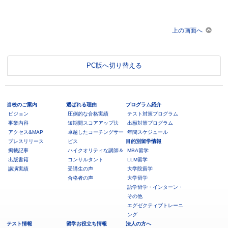
上の画面へ
PC版へ切り替える
当校のご案内
選ばれる理由
プログラム紹介
ビジョン
圧倒的な合格実績
テスト対策プログラム
事業内容
短期間スコアアップ法
出願対策プログラム
アクセス&MAP
卓越したコーチングサー
年間スケジュール
プレスリリース
ビス
目的別留学情報
掲載記事
ハイクオリティな講師＆
MBA留学
出版書籍
コンサルタント
LLM留学
講演実績
受講生の声
大学院留学
合格者の声
大学留学
語学留学・インターン・
その他
エグゼクティブトレーニ
ング
テスト情報
留学お役立ち情報
法人の方へ