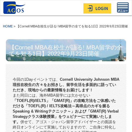
Toggl
navig
HOME
> 【Cornell MBA在校生が語る! MBA留学の全てを知る1日】2022年9月23日開催
【Cornell MBA在校生が語る! MBA留学の全
てを知る1日】2022年9月23日開催
今回の1Dayイベントでは、
Cornell University Johnson MBA
現役在校生の方々をお招きし、留学生活を多面的に語ってい
ただき、現地からの最新情報をお届けします！
また同日には、海外MBA留学には欠かせない
「TOEFL(R)/IELTS」「GMAT(R)」の攻略方法をご体感いた
だける「TOEFL(R) / IELTS攻略法～高得点のカギを握る
Speaking & Writingテクニック～」および「GMAT(R) Verbal
Strategyクラス体験授業」をウェビナーにて実施いたしま
す。
併せて、アゴス・ジャパン留学アドバイザーとの面談を
終日オンラインにて実施しておりますので、ご自身に特化し