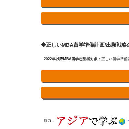
◆正しいMBA留学準備計画/出願戦
2022年以降MBA留学志望者対象
：正しい留学準備
協力：