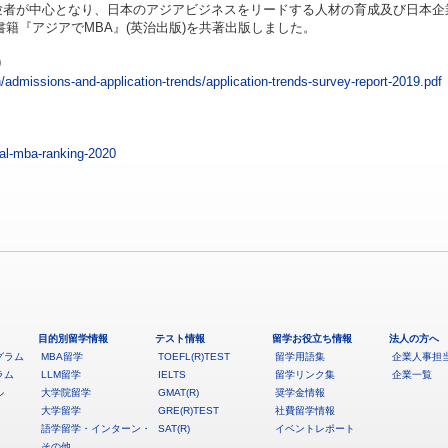
験者が中心となり、日本のアジアビジネスをリードする人材の育成及び日本企
籍『アジアでMBA』(英治出版)を共著出版しました。
9
admissions-and-application-trends/application-trends-survey-report-2019.pdf
」
bal-mba-ranking-2020
目的別留学情報
テスト情報
留学お役立ち情報
法人の方へ
グラム
MBA留学
TOEFL(R)TEST
留学用語集
企業人事担
ラム
LLM留学
IELTS
留学リンク集
企業一覧
ル
大学院留学
GMAT(R)
奨学金情報
大学留学
GRE(R)TEST
社費留学情報
語学留学・インターン・
SAT(R)
イベントレポート
その他