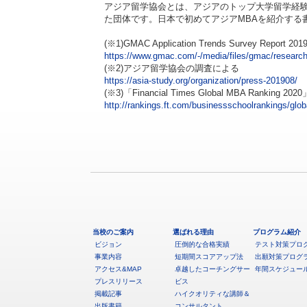
アジア留学協会とは、アジアのトップ大学留学経
た団体です。日本で初めてアジアMBAを紹介する書
(※1)GMAC Application Trends Survey Report 201
https://www.gmac.com/-/media/files/gmac/research/
(※2)アジア留学協会の調査による
https://asia-study.org/organization/press-201908/
(※3)「Financial Times Global MBA Ranking 2020
http://rankings.ft.com/businessschoolrankings/glo
当校のご案内
選ばれる理由
プログラム紹介
ビジョン
圧倒的な合格実績
テスト対策プロ
事業内容
短期間スコアアップ法
出願対策プログ
アクセス&MAP
卓越したコーチングサー
年間スケジュー
プレスリリース
ビス
掲載記事
ハイクオリティな講師＆
出版書籍
コンサルタント