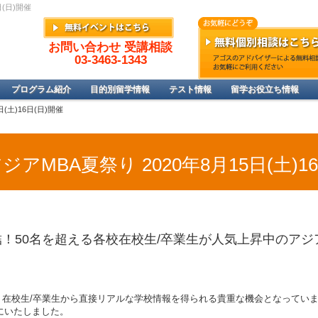
日(日)開催
お問い合わせ 受講相談
03-3463-1343
プログラム紹介
目的別留学情報
テスト情報
留学お役立ち情報
(土)16日(日)開催
MBA夏祭り 2020年8月15日(土)16
！50名を超える各校在校生/卒業生が人気上昇中のアジ
、在校生/卒業生から直接リアルな学校情報を得られる貴重な機会となってい
にいたしました。