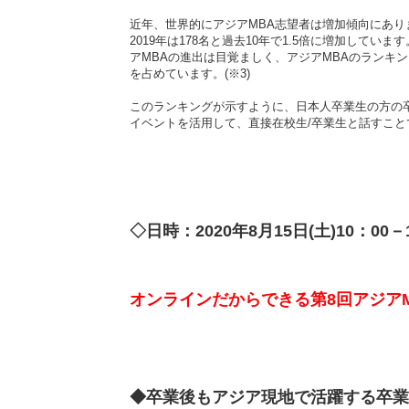
近年、世界的にアジアMBA志望者は増加傾向にあります。
2019年は178名と過去10年で1.5倍に増加しています。(※2) さ
アMBAの進出は目覚ましく、アジアMBAのランキングT
を占めています。(※3)
このランキングが示すように、日本人卒業生の方の
イベントを活用して、直接在校生/卒業生と話すこと
◇日時：2020年8月15日(土)10：00－1
オンラインだからできる第8回アジア
◆卒業後もアジア現地で活躍する卒業生によ