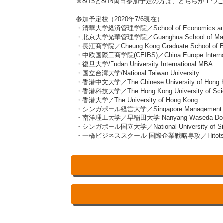
※8/15と8/16両日参加予定の方は、どちらか
参加予定校（2020年7/6現在）
・清華大学経済管理学院／School of Economics and Ma
・北京大学光華管理学院／Guanghua School of Managem
・長江商学院／Cheung Kong Graduate School of B
・中欧国際工商学院(CEIBS)／China Europe Internatio
・復旦大学/Fudan University International MBA
・国立台湾大学/National Taiwan University
・香港中文大学／The Chinese University of Hong 
・香港科技大学／The Hong Kong University of Scien
・香港大学／The University of Hong Kong
・シンガポール経営大学／Singapore Management Un
・南洋理工大学／早稲田大学 Nanyang-Waseda Dou
・シンガポール国立大学／National University of Singa
・一橋ビジネススクール 国際企業戦略専攻／Hitotsubashi Busine