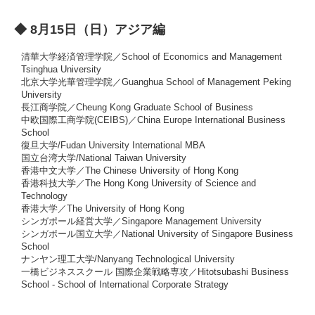
◆ 8月15日（日）アジア編
清華大学経済管理学院／School of Economics and Management
Tsinghua University
北京大学光華管理学院／Guanghua School of Management Peking
University
長江商学院／Cheung Kong Graduate School of Business
中欧国際工商学院(CEIBS)／China Europe International Business
School
復旦大学/Fudan University International MBA
国立台湾大学/National Taiwan University
香港中文大学／The Chinese University of Hong Kong
香港科技大学／The Hong Kong University of Science and
Technology
香港大学／The University of Hong Kong
シンガポール経営大学／Singapore Management University
シンガポール国立大学／National University of Singapore Business
School
ナンヤン理工大学/Nanyang Technological University
一橋ビジネススクール 国際企業戦略専攻／Hitotsubashi Business
School - School of International Corporate Strategy