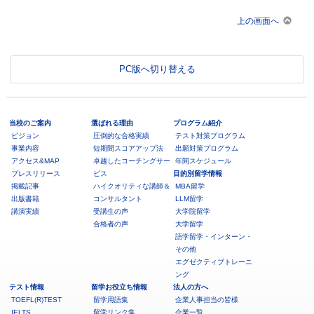
上の画面へ
PC版へ切り替える
当校のご案内
選ばれる理由
プログラム紹介
ビジョン
圧倒的な合格実績
テスト対策プログラム
事業内容
短期間スコアアップ法
出願対策プログラム
アクセス&MAP
卓越したコーチングサー
年間スケジュール
プレスリリース
ビス
目的別留学情報
掲載記事
ハイクオリティな講師＆
MBA留学
出版書籍
コンサルタント
LLM留学
講演実績
受講生の声
大学院留学
合格者の声
大学留学
語学留学・インターン・
その他
エグゼクティブトレーニ
ング
テスト情報
留学お役立ち情報
法人の方へ
TOEFL(R)TEST
留学用語集
企業人事担当の皆様
IELTS
留学リンク集
企業一覧