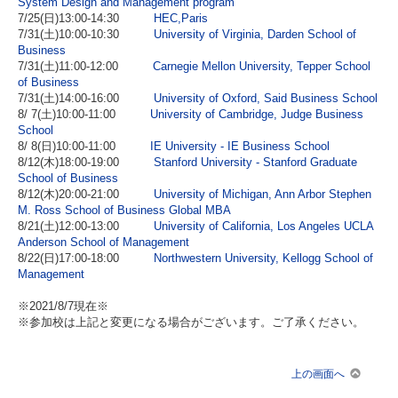
System Design and Management program
7/25(日)13:00-14:30
HEC,Paris
7/31(土)10:00-10:30
University of Virginia, Darden School of
Business
7/31(土)11:00-12:00
Carnegie Mellon University, Tepper School
of Business
7/31(土)14:00-16:00
University of Oxford, Said Business School
8/ 7(土)10:00-11:00
University of Cambridge, Judge Business
School
8/ 8(日)10:00-11:00
IE University - IE Business School
8/12(木)18:00-19:00
Stanford University - Stanford Graduate
School of Business
8/12(木)20:00-21:00
University of Michigan, Ann Arbor Stephen
M. Ross School of Business Global MBA
8/21(土)12:00-13:00
University of California, Los Angeles UCLA
Anderson School of Management
8/22(日)17:00-18:00
Northwestern University, Kellogg School of
Management
※2021/8/7現在※
※参加校は上記と変更になる場合がございます。ご了承ください。
上の画面へ