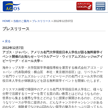
Toggl
navig
HOME
>
当校のご案内
>
プレスリリース
> 2012年12月07日
プレスリリース
« 戻る
2012年12月7日
アゴス・ジャパン、アメリカ名門大学現役日本人学生が語る無料留学イ
ベント開催のお知らせ～リベラルアーツ・ウィリアムズカレッジvsアイ
ビーリーグ・イエール大学～
海外トップ大学・大学院留学準備指導校を運営する株式会社アゴス・ジ
ャパン（代表取締役：横山匡 本社：東京都渋谷区）は、リベラルアー
ツ名門ウィリアムズカレッジとアイビーリーグの名門イエール大学の現
役日本人学生が体験談などを語る無料留学イベントを開催いたします。
クリスマス休暇で帰国中のアメリカ名門大学現役日本人学生に、様々な
分野で活躍するリーダーを育てる質の高い教育とはどのようなものか、
世界から集まる優秀な学生とどのように授業が展開されるのか、どのよ
うなリソースが学生に提供され、どんなチャンスやチャンレンジがある
のかなど、体験者でなければ語れない留学の魅力をたっぷり語ってもら