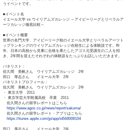
うイベントです。
■イベント名
イエール大学 vs ウイリアムズカレッジ ～アイビーリーグとリベラルア
ーツカレッジ徹底比較～
■イベント概要
世界の名門大学、アイビーリーグ校のイエール大学とリベラルアーツト
ップランキングのウイリアムズカレッジ在校生による体験談です。昨
年、日本の高校から見事に合格を果たしたアゴス元受講生の二人を招
き、2年間を迎えたそれぞれの体験談をたっぷりお話しいただきます。
パネリスト：
佐久間 美帆さん ウイリアムズカレッジ 2年
田口 厚志さん イエール大学 2年
パネリストプロフィール：
佐久間 美帆さん ウイリアムズカレッジ 2年
・ 東京大学 2011
・ 東京学芸大学附属高校 卒業 2011
佐久間さんの留学レポートはこちら
https://www.agos.co.jp/news/report/sakuma/
佐久間さんの留学レポート・アプリはこちら
https://itunes.apple.com/jp/app/id568008104
田口 厚志さん イエール大学 2年