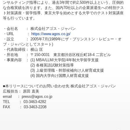
ンサルティング指導により、過去3年間で約2,500件以上という、圧倒的
な合格実績を誇ります。また、国内70社以上の企業派遣生への特別テス
ト対策講座・留学指導、東京大学を始めとする大学でのテスト対策講座
等も行っています。
・会社名 ： 株式会社アゴス・ジャパン
・URL ：
https://www.agos.co.jp/
・設立 ： 2005年7月(1989年にザ・プリンストン・レビュー・オ
ブ・ジャパンとしてスタート)
・代表取締役： 横山 匡
・所在地 ： 〒150-0031 東京都渋谷区桜丘町18-4 二宮ビル
・事業内容 ： (1) MBA/LLM/大学院/4年制大学留学支援
(2) 各種英語試験対策指導
(3) 上級管理職・幹部候補向け人材育成支援
(4) 国内大学向け国際人材育成支援
■本リリースについてのお問い合わせ先 株式会社アゴス・ジャパン
広報担当： 原田 直美
email ： press@agos.co.jp
TEL ： 03-3463-4282
FAX ： 03-3463-2208