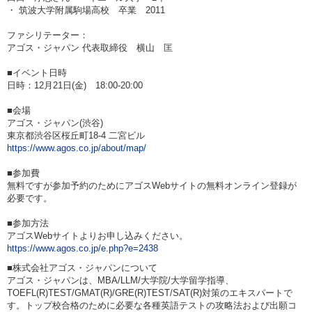
・ 筑波大学附属駒場高校 卒業 2011
ファシリテーター：
アゴス・ジャパン 代表取締役 横山 匡
■イベント日時
日時：12月21日(金) 18:00-20:00
■会場
アゴス・ジャパン(渋谷)
東京都渋谷区桜丘町18-4 二宮ビル
https://www.agos.co.jp/about/map/
■参加費
無料ですが参加予約のためにアゴスWebサイトの無料オンライン登録が
必要です。
■参加方法
アゴスWebサイトよりお申し込みください。
https://www.agos.co.jp/e.php?e=2438
■株式会社アゴス・ジャパンについて
アゴス・ジャパンは、MBA/LLM/大学院/大学留学指導、
TOEFL(R)TEST/GMAT(R)/GRE(R)TEST/SAT(R)対策のエキスパートで
す。トップ校合格のために必要な各種英語テストの攻略法および出願コ