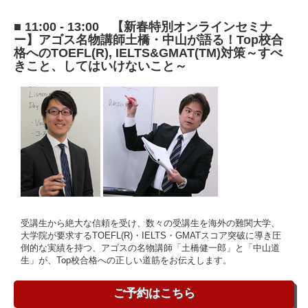
■ 11:00 - 13:00 【新春特別オンラインセミナ
ー】アゴス名物講師土橋・中山が語る！Top校合
格へのTOEFL(R), IELTS&GMAT(TM)対策～すべ
きこと、してはいけないこと～
受講生から絶大な信頼を受け、数々の受講生を海外の難関大学、
大学院が要求するTOEFL(R)・IELTS・GMATスコア突破に導き圧
倒的な実績を持つ、アゴスの名物講師「土橋健一郎」と「中山道
生」が、Top校合格への正しい道筋をお伝えします。
ご予約はこちら