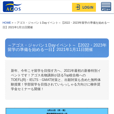
Toggl
navig
HOME
> ～アゴス・ジャパン１Dayイベント～【2022・2023年留学の準備を始める一
日】2021年1月11日開催
～アゴス・ジャパン１Dayイベント～【2022・2023年
留学の準備を始める一日】2021年1月11日開催
新年、今年こそ留学を目指す方へ、2021年最初の新春特別イ
ベントです！アゴス名物講師が語るTop校合格への
TOEFL(R)・IELTS・GMAT対策と、出願対策も含めた無料体
験授業！学部留学を目指されていらっしゃる方向けに柳井奨
学金セミナーも開催！