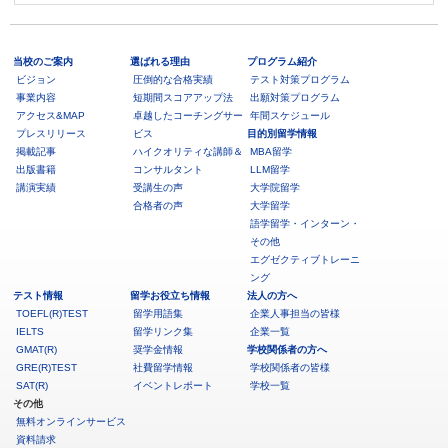
当校のご案内
選ばれる理由
プログラム紹介
ビジョン
圧倒的な合格実績
テスト対策プログラム
事業内容
短期間スコアアップ法
出願対策プログラム
アクセス&MAP
卓越したコーチングサー
年間スケジュール
プレスリリース
ビス
目的別留学情報
掲載記事
ハイクオリティな講師＆
MBA留学
出版書籍
コンサルタント
LLM留学
講演実績
受講生の声
大学院留学
合格者の声
大学留学
語学留学・インターン・
その他
エグゼクティブトレーニ
ング
テスト情報
留学お役立ち情報
法人の方へ
TOEFL(R)TEST
留学用語集
企業人事担当の皆様
IELTS
留学リンク集
企業一覧
GMAT(R)
奨学金情報
学校関係者の方へ
GRE(R)TEST
社費留学情報
学校関係者の皆様
SAT(R)
イベントレポート
学校一覧
その他
無料オンラインサービス
資料請求