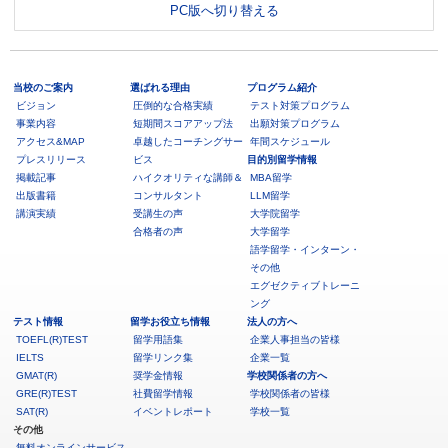
PC版へ切り替える
当校のご案内
選ばれる理由
プログラム紹介
ビジョン
圧倒的な合格実績
テスト対策プログラム
事業内容
短期間スコアアップ法
出願対策プログラム
アクセス&MAP
卓越したコーチングサー
年間スケジュール
プレスリリース
ビス
目的別留学情報
掲載記事
ハイクオリティな講師＆
MBA留学
出版書籍
コンサルタント
LLM留学
講演実績
受講生の声
大学院留学
合格者の声
大学留学
語学留学・インターン・
その他
エグゼクティブトレーニ
ング
テスト情報
留学お役立ち情報
法人の方へ
TOEFL(R)TEST
留学用語集
企業人事担当の皆様
IELTS
留学リンク集
企業一覧
GMAT(R)
奨学金情報
学校関係者の方へ
GRE(R)TEST
社費留学情報
学校関係者の皆様
SAT(R)
イベントレポート
学校一覧
その他
無料オンラインサービス