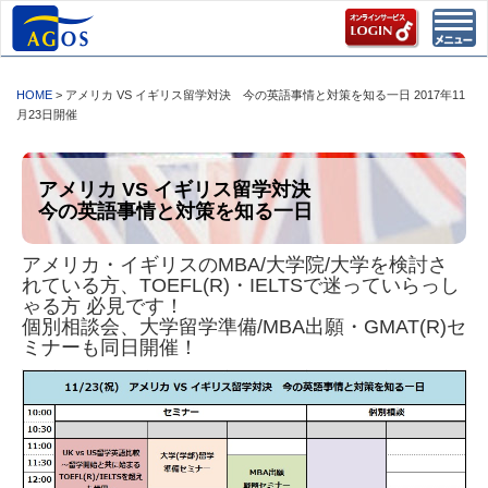
Toggl
navig
HOME
> アメリカ VS イギリス留学対決 今の英語事情と対策を知る一日 2017年11
月23日開催
アメリカ VS イギリス留学対決
今の英語事情と対策を知る一日
アメリカ・イギリスのMBA/大学院/大学を検討さ
れている方、TOEFL(R)・IELTSで迷っていらっし
ゃる方 必見です！
個別相談会、大学留学準備/MBA出願・GMAT(R)セ
ミナーも同日開催！