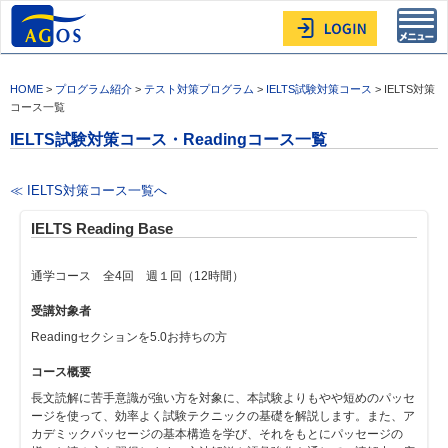
Toggl
navig
HOME
>
プログラム紹介
>
テスト対策プログラム
>
IELTS試験対策コース
> IELTS対策
コース一覧
IELTS試験対策コース・Readingコース一覧
≪ IELTS対策コース一覧へ
IELTS Reading Base
通学コース 全4回 週１回（12時間）
受講対象者
Readingセクションを5.0お持ちの方
コース概要
長文読解に苦手意識が強い方を対象に、本試験よりもやや短めのパッセ
ージを使って、効率よく試験テクニックの基礎を解説します。また、ア
カデミックパッセージの基本構造を学び、それをもとにパッセージの