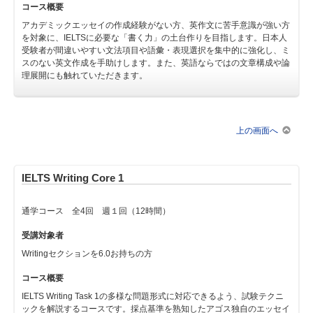
コース概要
アカデミックエッセイの作成経験がない方、英作文に苦手意識が強い方
を対象に、IELTSに必要な「書く力」の土台作りを目指します。日本人
受験者が間違いやすい文法項目や語彙・表現選択を集中的に強化し、ミ
スのない英文作成を手助けします。また、英語ならではの文章構成や論
理展開にも触れていただきます。
上の画面へ
IELTS Writing Core 1
通学コース 全4回 週１回（12時間）
受講対象者
Writingセクションを6.0お持ちの方
コース概要
IELTS Writing Task 1の多様な問題形式に対応できるよう、試験テクニ
ックを解説するコースです。採点基準を熟知したアゴス独自のエッセイ