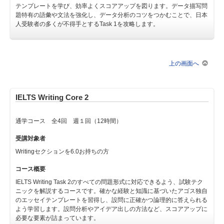
テンプレートを学び、効率よくスコアアップを図ります。データ描写問
題特有の語彙や文法を強化し、データ分析のコツをつかむことで、日本
人受験者の多くが不得手とするTask 1を攻略します。
上の画面へ
IELTS Writing Core 2
通学コース 全4回 週１回（12時間）
受講対象者
Writingセクションを6.0お持ちの方
コース概要
IELTS Writing Task 2のすべての問題形式に対応できるよう、試験テク
ニックを解説するコースです。確かな経験と知識に基づいたアゴス独自
のエッセイテンプレートを習得し、設問に正確かつ論理的に答えられる
よう学習します。設問分析やアイデア出しの方法など、スコアアップに
必要な要素が詰まっています。