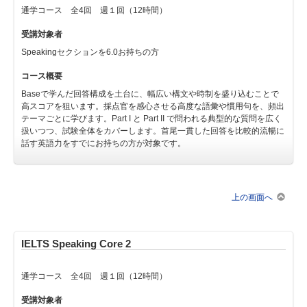
通学コース 全4回 週１回（12時間）
受講対象者
Speakingセクションを6.0お持ちの方
コース概要
Baseで学んだ回答構成を土台に、幅広い構文や時制を盛り込むことで
高スコアを狙います。採点官を感心させる高度な語彙や慣用句を、頻出
テーマごとに学びます。Part I と Part II で問われる典型的な質問を広く
扱いつつ、試験全体をカバーします。首尾一貫した回答を比較的流暢に
話す英語力をすでにお持ちの方が対象です。
上の画面へ
IELTS Speaking Core 2
通学コース 全4回 週１回（12時間）
受講対象者