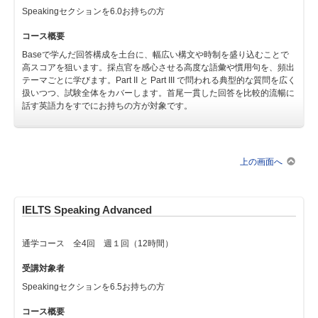
Speakingセクションを6.0お持ちの方
コース概要
Baseで学んだ回答構成を土台に、幅広い構文や時制を盛り込むことで
高スコアを狙います。採点官を感心させる高度な語彙や慣用句を、頻出
テーマごとに学びます。Part II と Part III で問われる典型的な質問を広く
扱いつつ、試験全体をカバーします。首尾一貫した回答を比較的流暢に
話す英語力をすでにお持ちの方が対象です。
上の画面へ
IELTS Speaking Advanced
通学コース 全4回 週１回（12時間）
受講対象者
Speakingセクションを6.5お持ちの方
コース概要