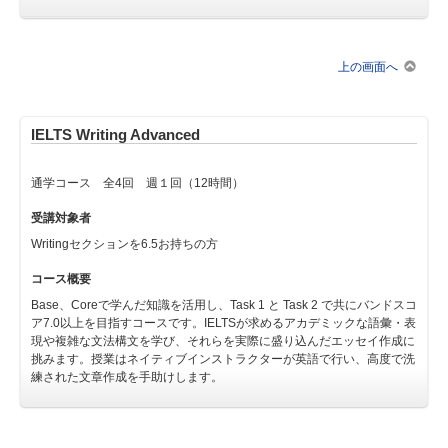
上の画面へ
IELTS Writing Advanced
通学コース 全4回 週１回（12時間）
受講対象者
Writingセクションを6.5お持ちの方
コース概要
Base、Coreで学んだ知識を活用し、Task 1 と Task 2 で共にバンドスコ
ア7.0以上を目指すコースです。IELTSが求めるアカデミックな語彙・表
現や複雑な文法構文を学び、それらを実際に盛り込んだエッセイ作成に
挑みます。授業はネイティブインストラクターが英語で行い、高度で洗
練された文章作成を手助けします。