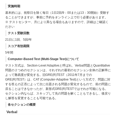
実施時期
基本的には、祝祭日を除く毎日（1日2回/9：00または13：30開始）受験す
ることができますが、事前に予約をオンライン上で行う必要があります。
※ テストセンター、月により異なる場合もありますので、詳細はご確認く
ださい
テスト受験回数
21日に1回、5回/年
スコア有効期限
5年間
Computer-Based Test (Multi-Stage Test)について
テスト方式は、Section-Level Adaptiveと呼ばれ、Verbal問題とQuantitative
問題の２つめのセクションは、それぞれの最初のセクション全体の正解率に
よって難易度が変化する。旧GRE(R)TEST（2011年7月までの
GRE(R)TEST）は、CAT (Computer-Adaptive Test)という方式で、問題に対
する答えの正否によって次に出題される問題が変化するもので、前の問題に
戻ることはできなかったが、新形式GRE(R)TESTではそれが可能になる。
セクション内ならば、スキップして先の問題を解くこともできるし、後戻り
し解答を変更することも可能である。
各セクションの概要
Verbal