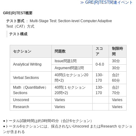
≫ GRE(R)TEST関連イベント
GRE(R)TEST概要
テスト形式
： Multi-Stage Test: Section-level Computer Adaptive
Test（CAT）方式
テスト構成
スコ
制限時
セクション
問題数
ア
間
Issue問題1問
30分
Analytical Writing
0-6.0
Argument問題1問
30分
40問(1セクション20
130-
合計
Verbal Sections
問×2)
170
60分
Math（Quantitative）
40問(１セクション
130-
合計
Sections
20問×2)
170
70分
Unscored
Varies
Varies
Research
Varies
Varies
●トータル試験時間は約3時間45分（合計6セクション）
●トータル6セクションには、採点されないUnscored またはResearch セクショ
ンが含まれる