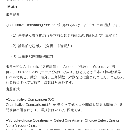
Math
出題範囲
Quantitative Reasoning Sectionで試されるのは、以下の三つの能力です。
（1）基本的な数学能力（基本的な数学的概念の理解および計算能力）
（2）論理的な思考力（分析・推論能力）
（3）定量的な問題解決能力
出題分野はArithmetic（各種計算）、Algebra（代数）、Geometry（幾
何）、Data Analysis（データ分析）であり、ほとんどが日本の中学校数学
レベルである。微分・積分、三角関数、対数などは含まれません。また扱わ
れる数はすべて実数で、虚数は対象外です。
出題形式
■Quantitative Comparison (QC)
Quantitative Comparisonは2つの数や文字式の大小関係を答える問題で、8
問前後出題されます。選択肢は4つで、固定です。
■Multiple-choice Questions － Select One Answer Choice/ Select One or
More Answer Choices