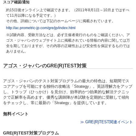
スコア確認/通知
約15日後オンライン上で確認できます。（2011年8月1日～10月まではすべ
て11月以降になる予定です。）
その他、詳細については下記のホームページに掲載されています。
http://ac.prometric-jp.com/gre/jp/index.html
※試験内容、受験方法などは、必ず主催者発行のものをご確認ください。ア
ゴス・ジャパンのウェブサイト上に掲載されている情報の内容に関しては万
全を期しておりますが、その内容の正確性および安全性を保証するものでは
ありません。
アゴス・ジャパンのGRE(R)TEST対策
アゴス・ジャパンのテスト対策プログラムの最大の特色は、短期間でス
コアアップを可能にする独特の攻略法「Strategy」。英語理解力をアップ
し、トラップ（ひっかけ）を見分け、効率的かつ効果的な解法テクニッ
クで正解率を高めます。優秀な講師陣が本試験を定期的に受験して傾向
をチェックし、常に最新の「Strategy」を提供しています。
無料イベント
≫ GRE(R)TEST関連イベント
GRE(R)TEST対策プログラム