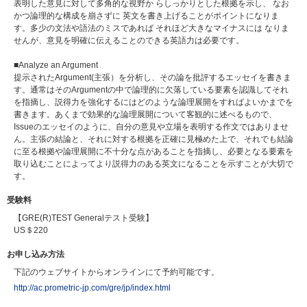
表明した意見に対して多角的な視野か らしっかりとした根拠を示し、 なお
かつ論理的な構成を崩さずに 英文を書き上げることがポイントになりま
す。多少の文法や語法のミスであれば それほど大きなマイナスには なりま
せんが、意見を明確に伝えることのできる英語力は必要です。
■Analyze an Argument
提示されたArgument(主張）を分析し、その論を批評するエッセイを書きま
す。通常はそのArgumentの中で論理的に欠落している要素を認識してそれ
を指摘し、説得力を強化するにはどのような論理展開をすればよいかまでを
書きます。あくまで効果的な論理展開について客観的に述べるもので、
Issueのエッセイのように、自分の意見や立場を表明する作文ではありませ
ん。主張の結論と、それに対する根拠を正確に見極めた上で、それでも結論
に至る根拠や論理展開に不十分な点があることを指摘し、必要となる要素を
取り込むことによってより説得力のある英文になることを示すことが大切で
す。
受験料
【GRE(R)TEST Generalテスト受験】
US＄220
お申し込み方法
下記のウェブサイトからオンラインにて予約可能です。
http://ac.prometric-jp.com/gre/jp/index.html