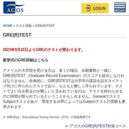
Toggl
navig
HOME
>
テスト情報
> GRE(R)TEST
GRE(R)TEST
2023年9月22日よりGREのテストが変わります。
新形式のGRE詳細は
こちら
アメリカの大学院を受ける方は、多くの場合、出願書類と一緒に
GRE(R)TEST（Graduate Record Examination）のスコアも提出しなけれ
ばなりません。全体的に、GRE(R)TESTは大学卒の英語を話すネイティ
ブ向けに作られたテストであり、もともと難しく作られています。テス
トでよい点を取るのが難しいと言われているのは、テストを終わらせる
のに時間が限られているということかもしれません。Generalテストと
Subjectテストがあり、専攻する分野によってはSubjectテストの受験も要
求されます。
※ GRE(R)は、Educational Testing Service（ETS）の登録商標です
≫ アゴスのGRE(R)TEST対策コース