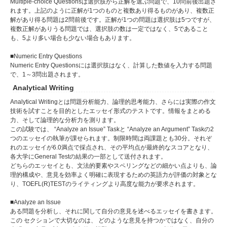
Multiple-choice Questionsは選択肢から正解を選ぶ問題で、10問前後出題さ
れます。上記のように正解が1つのものと複数あり得るものがあり、複数正
解があり得る問題は2問前後です。正解が1つの問題は選択肢は5つですが、
複数正解がありうる問題では、選択肢の数は一定ではなく、5であること
も、5より多い場合も少ない場合もあります。
■Numeric Entry Questions
Numeric Entry Questionsには選択肢はなく、計算した数値を入力する問題
で、1～3問出題されます。
Analytical Writing
Analytical Writingとは問題分析能力、論理的思考能力、さらには実際の作文
技術を試すことを目的としたエッセイ形式のテストです。情報をまとめる
力、そして論理的な分析力を測ります。
この試験では、 “Analyze an Issue” Taskと “Analyze an Argument” Taskの2
つのエッセイの執筆が課せられます。制限時間は両課題とも30分。それぞ
れのエッセイが6.0満点で採点され、その平均点が最終的なスコアとなり、
各大学にGeneral Testの結果の一部として送付されます。
どちらのエッセイとも、文法的要素やスペリングなどの細かい点よりも、論
理的構成や、意見を効率よく明確に表現するための英語力が評価の対象とな
り、TOEFL(R)TESTのライティングより高度な能力が要求されます。
■Analyze an Issue
ある問題を分析し、それに関して自分の意見を述べるエッセイを書きます。
この セクションで大切なのは、 どのような意見を持つかではなく、自分の