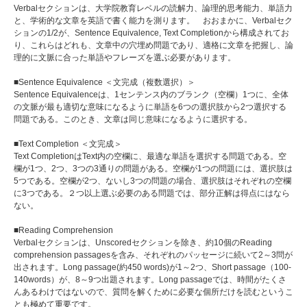
Verbalセクションは、大学院教育レベルの読解力、論理的思考能力、単語力
と、学術的な文章を英語で書く能力を測ります。 おおまかに、Verbalセク
ションの1/2が、Sentence Equivalence, Text Completionから構成されてお
り、これらはどれも、文章中の穴埋め問題であり、適格に文章を把握し、論
理的に文脈に合った単語やフレーズを選ぶ必要があります。
■Sentence Equivalence ＜文完成（複数選択）＞
Sentence Equivalenceは、1センテンス内のブランク（空欄）1つに、全体
の文脈が最も適切な意味になるように単語を6つの選択肢から2つ選択する
問題である。このとき、文章は同じ意味になるように選択する。
■Text Completion ＜文完成＞
Text CompletionはText内の空欄に、最適な単語を選択する問題である。空
欄が1つ、2つ、3つの3通りの問題がある。空欄が1つの問題には、選択肢は
5つである。空欄が2つ、ないし3つの問題の場合、選択肢はそれぞれの空欄
に3つである。２つ以上選ぶ必要のある問題では、部分正解は得点にはなら
ない。
■Reading Comprehension
Verbalセクションは、Unscoredセクションを除き、約10個のReading
comprehension passagesを含み、それぞれのパッセージに続いて2～3問が
出されます。Long passage(約450 words)が1～2つ、Short passage（100-
140words）が、8～9つ出題されます。Long passageでは、時間がたくさ
んあるわけではないので、質問を解くために必要な個所だけを読むというこ
とも極めて重要です。