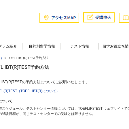
グラム紹介
目的別留学情報
テスト情報
留学お役立ち情
て）
> TOEFL iBT(R)TEST予約方法
FL iBT(R)TEST予約方法
L iBT(R)TESTの予約方法
についてご説明いたします。
FL(R)TEST（TOEFL iBT(R)について）
について
程スケジュール、テストセンター情報については、TOEFL(R)TEST ウェブサイト
の試験日程が、同じテストセンターでの受験とは限りません。