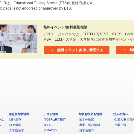
FLRは、Educational Testing Service(ETS)の登録商標です。
b page is not endorsed or approved by ETS.
無料イベント/無料個別相談
アゴス・ジャパンでは、TOEFL(R)TEST・IELTS・GMAT(R
MBA・LLM・大学院・大学留学に関する無料イベント
無料イベント参加ご希望の方
無
目的別留学情報
テスト情報
留学お役立ち情報
法人の方へ
ラム
MBA留学
TOEFL(R)TEST
留学体験談
企業人事担当
ム
LLM留学
IELTS
出願・学校情報
企業一覧
大学院留学
GMAT(R)
奨学金情報