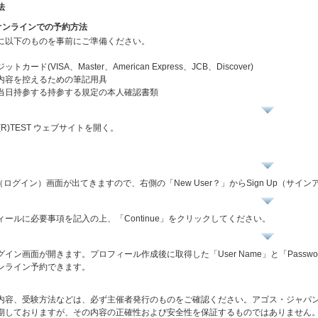
法
オンラインでの予約方法
に以下のものを事前にご準備ください。
トカード(VISA、Master、American Express、JCB、Discover)
内容を控えるための筆記用具
当日持参する持参する規定の本人確認書類
L(R)TEST ウェブサイトを開く。
 In（ログイン）画面が出てきますので、右側の「New User？」からSign Up（
ィールに必要事項を記入の上、「Continue」をクリックしてください。
グイン画面が開きます。プロフィール作成後に取得した「User Name」と「Pass
ンライン予約できます。
内容、受験方法などは、必ず主催者発行のものをご確認ください。アゴス・ジャパ
期しておりますが、その内容の正確性および安全性を保証するものではありません