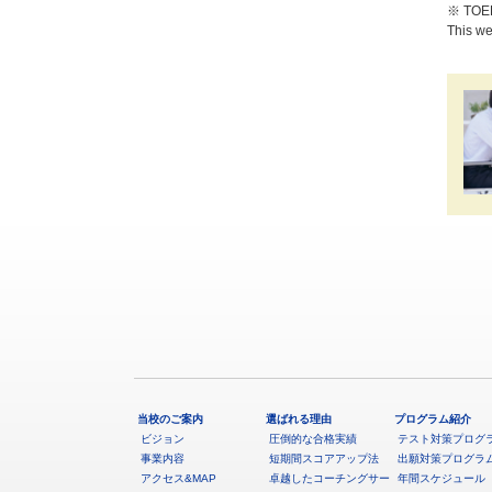
※ TOE
This we
当校のご案内
選ばれる理由
プログラム紹介
ビジョン
圧倒的な合格実績
テスト対策プログ
事業内容
短期間スコアアップ法
出願対策プログラ
アクセス&MAP
卓越したコーチングサー
年間スケジュール