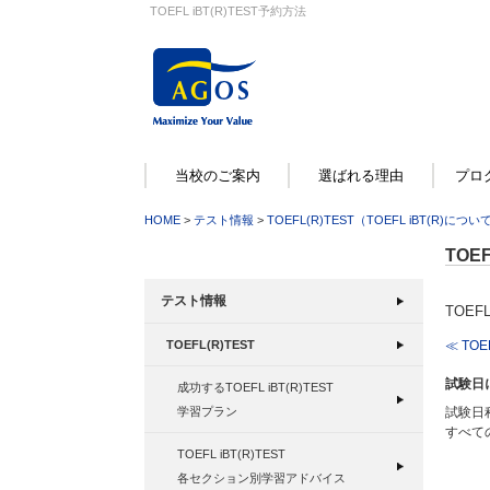
TOEFL iBT(R)TEST予約方法
当校のご案内
選ばれる理由
プロ
HOME
>
テスト情報
>
TOEFL(R)TEST（TOEFL iBT(R)につい
TOE
テスト情報
TOEF
≪ TOE
TOEFL(R)TEST
試験日
成功するTOEFL iBT(R)TEST
試験日
学習プラン
すべて
TOEFL iBT(R)TEST
各セクション別学習アドバイス