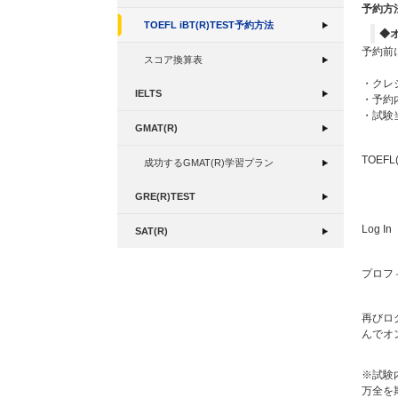
予約方
TOEFL iBT(R)TEST予約方法
◆
予約前
スコア換算表
・クレジッ
IELTS
・予約
・試験
GMAT(R)
TOEF
成功するGMAT(R)学習プラン
GRE(R)TEST
Log
SAT(R)
プロフ
再びロ
んでオ
※試験
万全を