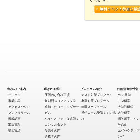
当校のご案内
選ばれる理由
プログラム紹介
目的別留学情報
ビジョン
圧倒的な合格実績
テスト対策プログラム
MBA留学
事業内容
短期間スコアアップ法
出願対策プログラム
LLM留学
アクセス&MAP
卓越したコーチングサー
年間スケジュール
大学院留学
プレスリリース
ビス
通学コース受講までの流
大学留学
掲載記事
ハイクオリティな講師＆
れ
語学留学・イン
出版書籍
コンサルタント
その他
講演実績
受講生の声
エグゼクティブ
合格者の声
ング