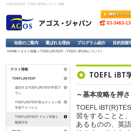
TOEFL(R)TEST（TOEFL iBT(R)について）概要
03-3463-
当校のご案内
選ばれる理由
プログラム紹介
目的別留
HOME
>
テスト情報
> TOEFL(R)TEST（TOEFL iBT(R)について）
テスト情報
TOEFL(R)TEST
成功するTOEFL(R)TEST学習プ
～基本攻略を押さ
ラン
TOEFL(R)TEST各セクション別
TOEFL iBT(
学習アドバイス
習をすることと、
TOEFL(R)TEST テスト対策と
勉強方法
あるものの、英語