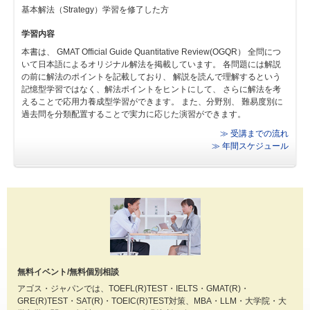
基本解法（Strategy）学習を修了した方
学習内容
本書は、 GMAT Official Guide Quantitative Review(OGQR） 全問につ
いて日本語によるオリジナル解法を掲載しています。 各問題には解説
の前に解法のポイントを記載しており、 解説を読んで理解するという
記憶型学習ではなく、解法ポイントをヒントにして、 さらに解法を考
えることで応用力養成型学習ができます。 また、分野別、 難易度別に
過去問を分類配置することで実力に応じた演習ができます。
≫ 受講までの流れ
≫ 年間スケジュール
無料イベント/無料個別相談
アゴス・ジャパンでは、TOEFL(R)TEST・IELTS・GMAT(R)・
GRE(R)TEST・SAT(R)・TOEIC(R)TEST対策、MBA・LLM・大学院・大