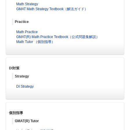
Math Strategy
GMAT Math Strategy Textbook（解法ガイド）
Practice
Math Practice
GMAT(R) Math Practice Textbook（公式問題集解説）
Math Tutor （個別指導）
DI対策
Strategy
DI Strategy
個別指導
GMAT(R) Tutor