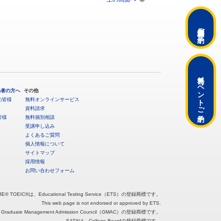
ご予約
無料イベント
係者の方へ
その他
の皆様
無料オンラインサービス
ご予約
資料請求
皆様
無料個別相談
受講申し込み
よくあるご質問
個人情報について
サイトマップ
採用情報
お問い合わせフォーム
RE® TOEIC®は、Educational Testing Service（ETS）の登録商標です。
This web page is not endorsed or approved by ETS.
raduate Management Admission Council（GMAC）の登録商標です。
SAT®は、College Boardの登録商標です。