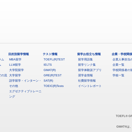
目的別留学情報
テスト情報
留学お役立ち情報
企業・学校関
ラム
MBA留学
TOEFL(R)TEST
留学用語集
企業人事担当
ム
LLM留学
IELTS
留学リンク集
企業一覧
大学院留学
GMAT(R)
留学体験談アプリ
学校関係者の
での流
大学留学
GRE(R)TEST
奨学金情報
学校一覧
語学留学・インターン・
SAT(R)
社費留学情報
その他
TOEIC(R)Tests
イベントレポート
エグゼクティブトレーニ
ング
TOEFL® G
GMAT®は、G