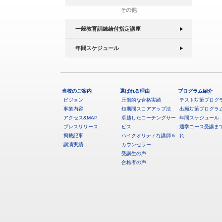
その他
一般教育訓練給付指定講座
年間スケジュール
当校のご案内
選ばれる理由
プログラム紹介
ビジョン
圧倒的な合格実績
テスト対策プログ
事業内容
短期間スコアアップ法
出願対策プログラ
アクセス&MAP
卓越したコーチングサー
年間スケジュール
プレスリリース
ビス
通学コース受講ま
掲載記事
ハイクオリティな講師＆
れ
講演実績
カウンセラー
受講生の声
合格者の声