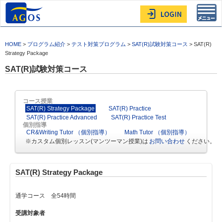
Toggl
navig
HOME
>
プログラム紹介
>
テスト対策プログラム
>
SAT(R)試験対策コース
> SAT(R)
Strategy Package
SAT(R)試験対策コース
コース授業
SAT(R) Strategy Package
SAT(R) Practice
SAT(R) Practice Advanced
SAT(R) Practice Test
個別指導
CR&Writing Tutor （個別指導）
Math Tutor （個別指導）
※カスタム個別レッスン(マンツーマン授業)は
お問い合わせ
ください。
SAT(R) Strategy Package
通学コース 全54時間
受講対象者