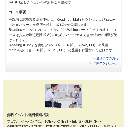
SAT(R)全セクションの対策をご希望の方
コース概要
実践的な試験攻略法を中心に、Reading、Math セクション及びEssay
の出題パターンを徹底分析し、攻略法を指導します。
Reading セクションには、文法などのWriting パートも含まれます。コ
ースは少人数制 ( 定員10 名) のため、パーソナルできめ細かい指導が受
けられます。
Reading (Essay を含む )のみ （全 36 時間、 ￥242,000） の受講、
Math のみ （全18 時間、 ￥121,000） の受講もお選びいただけます。
≫ 受講までの流れ
≫ 年間スケジュール
無料イベント/無料個別相談
アゴス・ジャパンでは、TOEFL(R)TEST・IELTS・GMAT(R)・
GRE(R)TEST・SAT(R)・TOEIC(R)TEST対策、MBA・LLM・大学院・大