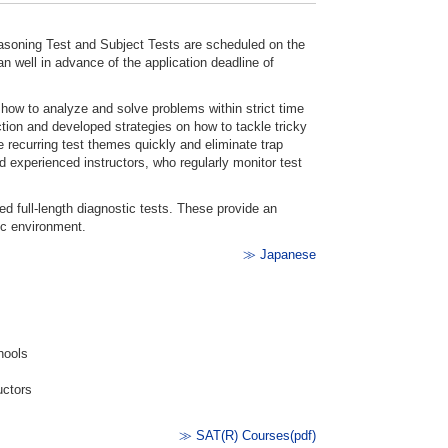
easoning Test and Subject Tests are scheduled on the
n well in advance of the application deadline of
n how to analyze and solve problems within strict time
ion and developed strategies on how to tackle tricky
e recurring test themes quickly and eliminate trap
 experienced instructors, who regularly monitor test
ed full-length diagnostic tests. These provide an
ic environment.
≫ Japanese
hools
uctors
≫ SAT(R) Courses(pdf)