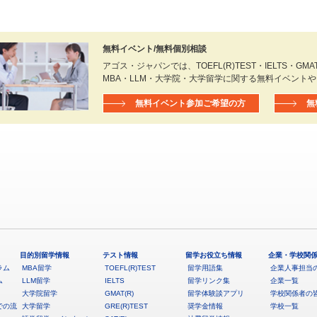
無料イベント/無料個別相談
アゴス・ジャパンでは、TOEFL(R)TEST・IELTS・GMAT(R
MBA・LLM・大学院・大学留学に関する無料イベント
無料イベント参加ご希望の方
無
目的別留学情報
テスト情報
留学お役立ち情報
企業・学校関
ラム
MBA留学
TOEFL(R)TEST
留学用語集
企業人事担当
ム
LLM留学
IELTS
留学リンク集
企業一覧
大学院留学
GMAT(R)
留学体験談アプリ
学校関係者の
での流
大学留学
GRE(R)TEST
奨学金情報
学校一覧