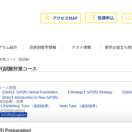
グラム紹介
目的別留学情報
テスト情報
留学お役立ち情
試験対策コース（英語版）
(R)試験対策コース
コース授業
【Skills】SAT(R) Verbal Foundation
【Strategy】SAT(R) Strategy
【Skill
【Intro】Introduction to New SAT(R)
個別診断・指導
CR&Writing; Tutor （個別指導）
Math Tutor （個別指導）
SAT(R)(English)
SAT(R)(English)
) Preparation