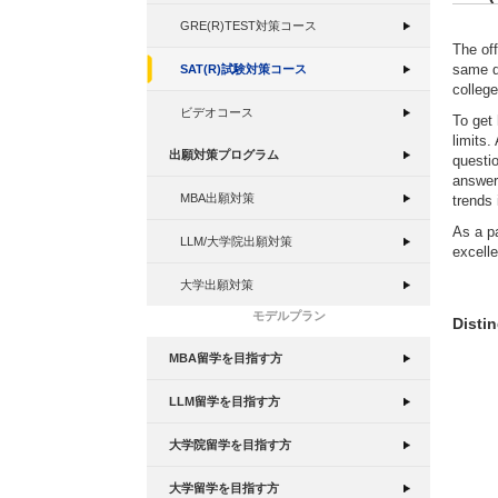
GRE(R)TEST対策コース
The of
same da
SAT(R)試験対策コース
college
ビデオコース
To get 
limits
出願対策プログラム
questio
answer 
MBA出願対策
trends 
As a pa
LLM/大学院出願対策
excell
大学出願対策
モデルプラン
Disti
MBA留学を目指す方
LLM留学を目指す方
大学院留学を目指す方
大学留学を目指す方