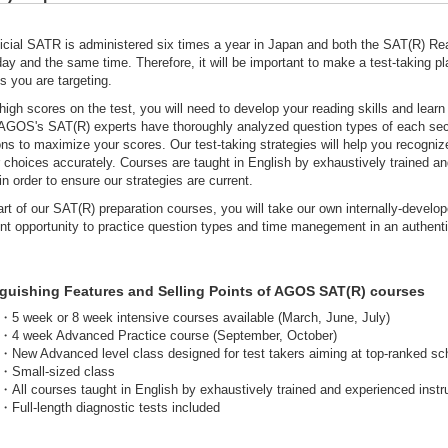
ficial SATR is administered six times a year in Japan and both the SAT(R) R
y and the same time. Therefore, it will be important to make a test-taking pla
s you are targeting.
high scores on the test, you will need to develop your reading skills and lear
. AGOS's SAT(R) experts have thoroughly analyzed question types of each sect
ns to maximize your scores. Our test-taking strategies will help you recogniz
choices accurately. Courses are taught in English by exhaustively trained and
in order to ensure our strategies are current.
rt of our SAT(R) preparation courses, you will take our own internally-develop
ent opportunity to practice question types and time manegement in an authent
nguishing Features and Selling Points of AGOS SAT(R) courses
・5 week or 8 week intensive courses available (March, June, July)
・4 week Advanced Practice course (September, October)
・New Advanced level class designed for test takers aiming at top-ranked sc
・Small-sized class
・All courses taught in English by exhaustively trained and experienced instr
・Full-length diagnostic tests included