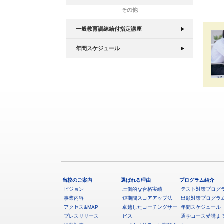
その他
一般教育訓練給付指定講座
年間スケジュール
当校のご案内
選ばれる理由
プログラム紹介
ビジョン
圧倒的な合格実績
テスト対策プログ
事業内容
短期間スコアアップ法
出願対策プログラ
アクセス&MAP
卓越したコーチングサー
年間スケジュール
プレスリリース
ビス
通学コース受講ま