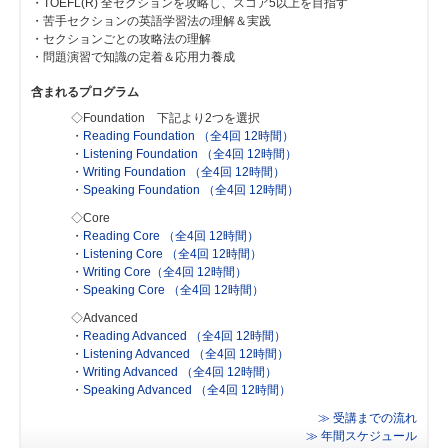
・TOEFL(R) 全セクションを攻略し、スコア5以上を目指す
・苦手セクションの英語学習法の理解＆実践
・セクションごとの攻略法の理解
・問題演習で知識の定着＆応用力養成
含まれるプログラム
◇Foundation 下記より2つを選択
・
Reading Foundation （全4回 12時間）
・
Listening Foundation （全4回 12時間）
・
Writing Foundation （全4回 12時間）
・
Speaking Foundation （全4回 12時間）
◇Core
・
Reading Core （全4回 12時間）
・
Listening Core （全4回 12時間）
・
Writing Core（全4回 12時間）
・
Speaking Core （全4回 12時間）
◇Advanced
・
Reading Advanced （全4回 12時間）
・
Listening Advanced （全4回 12時間）
・
Writing Advanced （全4回 12時間）
・
Speaking Advanced （全4回 12時間）
≫ 受講までの流れ
≫ 年間スケジュール