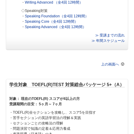
・
Writing Advanced （全4回 12時間）
◇Speaking対策
・
Speaking Foundation（全4回 12時間）
・
Speaking Core（全4回 12時間）
・
Speaking Advanced（全4回 12時間）
≫ 受講までの流れ
≫ 年間スケジュール
上の画面へ
学生対象 TOEFL(R)TEST 対策総合パッケージ 5+（A）
対象： 現在のTOEFL(R) スコアが4以上の方
受講期間の目安： 5ヶ月～ 7ヶ月
・TOEFL(R)全セクションを攻略し、スコア5を目指す
・苦手セクションの英語学習法の理解＆実践
・セクションごとの攻略法の理解
・問題演習で知識の定着＆応用力養成
・進路指導（日本語）つき