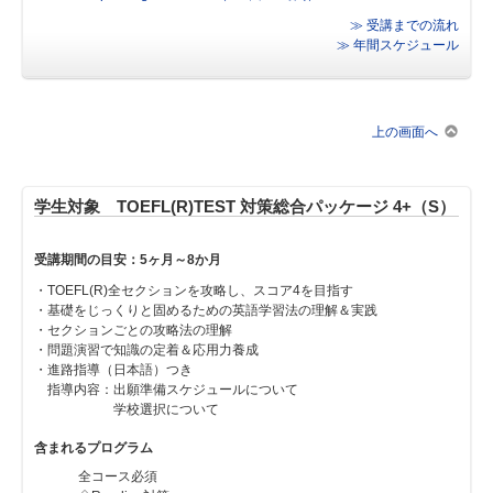
≫ 受講までの流れ
≫ 年間スケジュール
上の画面へ
学生対象 TOEFL(R)TEST 対策総合パッケージ 4+（S）
受講期間の目安：5ヶ月～8か月
・TOEFL(R)全セクションを攻略し、スコア4を目指す
・基礎をじっくりと固めるための英語学習法の理解＆実践
・セクションごとの攻略法の理解
・問題演習で知識の定着＆応用力養成
・進路指導（日本語）つき
指導内容：出願準備スケジュールについて
学校選択について
含まれるプログラム
全コース必須