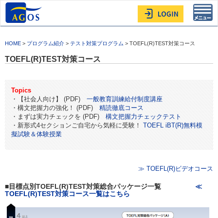
Toggl
navig
HOME
>
プログラム紹介
>
テスト対策プログラム
> TOEFL(R)TEST対策コース
TOEFL(R)TEST対策コース
Topics
・【社会人向け】 (PDF)
一般教育訓練給付制度講座
・構文把握力の強化！ (PDF)
精読徹底コース
・まずは実力チェックを (PDF)
構文把握力チェックテスト
・新形式4セクションご自宅から気軽に受験！
TOEFL iBT(R)無料模
擬試験＆体験授業
≫ TOEFL(R)ビデオコース
■目標点別TOEFL(R)TEST対策総合パッケージ一覧
≪
TOEFL(R)TEST対策コース一覧はこちら