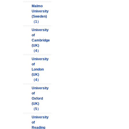
Malmo
University
(Sweden)
（1）
University
of
Cambridge
(UK)
（4）
University
of
London
(UK)
（4）
University
of
Oxford
(UK)
（5）
University
of
Reading