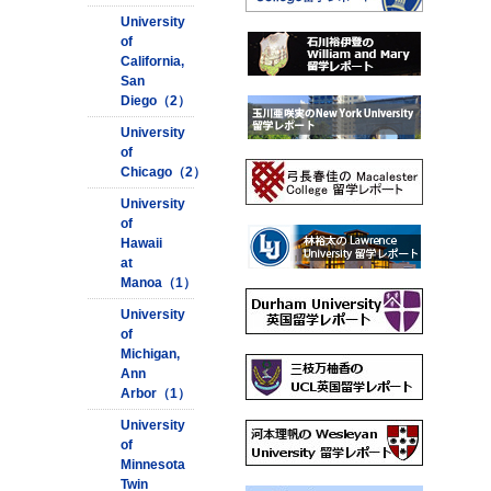
University
of
California,
San
Diego（2）
University
of
Chicago（2）
University
of
Hawaii
at
Manoa（1）
University
of
Michigan,
Ann
Arbor（1）
University
of
Minnesota
Twin