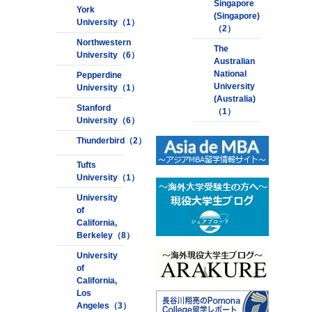
Singapore
York
(Singapore)
University（1）
（2）
Northwestern
The
University（6）
Australian
National
Pepperdine
University
University（1）
(Australia)
Stanford
（1）
University（6）
Thunderbird（2）
Tufts
University（1）
University
of
California,
Berkeley（8）
University
of
California,
Los
Angeles（3）