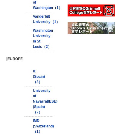
of
Washington（1）
Vanderbilt
University（1）
Washington
University
in St.
Louis（2）
EUROPE
IE
(Spain)
（3）
University
of
Navarra(IESE)
(Spain)
（2）
IMD
(Swizerland)
（1）