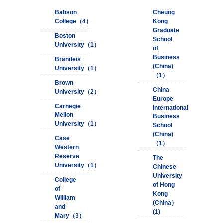
Babson
Cheung
College（4）
Kong
Graduate
Boston
School
University（1）
of
Business
Brandeis
(China)
University（1）
（1）
Brown
China
University（2）
Europe
Carnegie
International
Mellon
Business
University（1）
School
(China)
Case
（1）
Western
Reserve
The
University（1）
Chinese
University
College
of Hong
of
Kong
William
(China）
and
(1)
Mary（3）