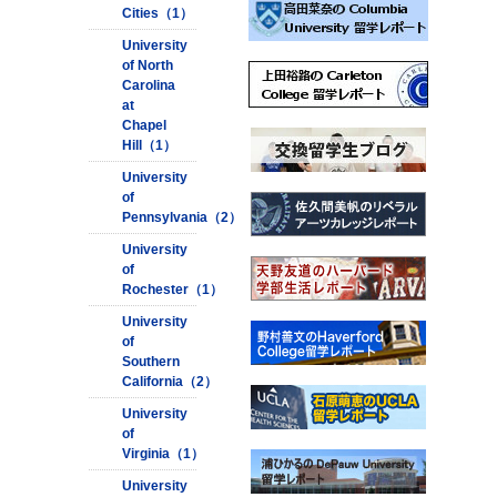
Cities（1）
University
of North
Carolina
at
Chapel
Hill（1）
University
of
Pennsylvania（2）
University
of
Rochester（1）
University
of
Southern
California（2）
University
of
Virginia（1）
University