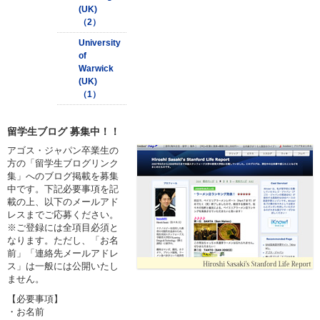
(UK)
（2）
University
of
Warwick
(UK)
（1）
留学生ブログ 募集中！！
アゴス・ジャパン卒業生の
方の「留学生ブログリンク
集」へのブログ掲載を募集
中です。下記必要事項を記
載の上、以下のメールアド
レスまでご応募ください。
※ご登録には全項目必須と
なります。ただし、「お名
前」「連絡先メールアドレ
ス」は一般には公開いたし
ません。
【必要事項】
・お名前