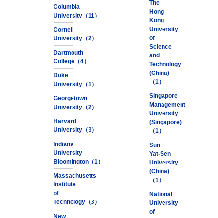
The
Columbia
Hong
University（11）
Kong
University
Cornell
of
University（2）
Science
Dartmouth
and
College（4）
Technology
(China)
Duke
（1）
University（1）
Singapore
Georgetown
Management
University（2）
University
Harvard
(Singapore)
University（3）
（1）
Indiana
Sun
University
Yat-Sen
Bloomington（1）
University
(China)
Massachusetts
（1）
Institute
of
National
Technology（3）
University
of
New