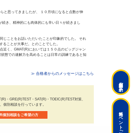
これからと思ってきましたが、 １０月頃になると点数が伸
日が続き、精神的にも肉体的にも辛い日々が続きまし
偶然にも同じことをお話いただいたことが印象的でした。 それ
することが大事だ。とのことでした。
５点近く、GMAT(R)においては１５０点のビッグジャン
極限状態での速解力を高めることは日常の訓練であると知
≫ 合格者からのメッセージはこちら
ご予約
)・GRE(R)TEST・SAT(R)・TOEIC(R)TEST対策、
や、個別相談を行っています。
無料イベント
料個別相談をご希望の方
ご予約