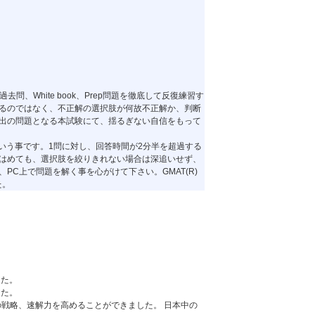
G・過去問、White book、Prep問題を徹底して反復練習す
るのではなく、不正解の選択肢が何故不正解か、判断
出の問題となる本試験にて、揺るぎない自信をもって
という事です。1問に対し、回答時間が2分半を超過する
はめても、選択肢を絞りきれない場合は深追いせず、
C上で問題を解く事を心がけて下さい。GMAT(R)
た。
した。
した。
GMAT(R)の戦略、速解力を高めることができました。 日本中の