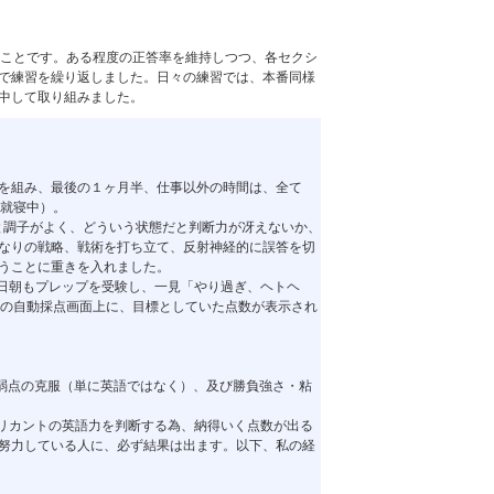
る」ことです。ある程度の正答率を維持しつつ、各セクシ
で練習を繰り返しました。日々の練習では、本番同様
集中して取り組みました。
を組み、最後の１ヶ月半、仕事以外の時間は、全て
、就寝中）。
と調子がよく、どういう状態だと判断力が冴えないか、
なりの戦略、戦術を打ち立て、反射神経的に誤答を切
うことに重きを入れました。
当日朝もプレップを受験し、一見「やり過ぎ、ヘトヘ
R)の自動採点画面上に、目標としていた点数が表示され
の弱点の克服（単に英語ではなく）、及び勝負強さ・粘
面接でアプリカントの英語力を判断する為、納得いく点数が出る
努力している人に、必ず結果は出ます。以下、私の経