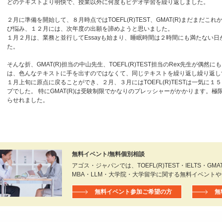
どのテキストより明快で、授業以外に何度もビデオ学習を繰り返しました。
２月に準備を開始して、８月時点ではTOEFL(R)TEST、GMAT(R)まだまだ
び悩み、１２月には、次年度の出願を諦めようと思いました。
１月２月は、業務と並行してEssayも始まり、睡眠時間は２時間にも満たない
た。
そんな折、GMAT(R)担当の中山先生、TOEFL(R)TEST担当のRex先生が
は、色んなテキストに手を出すのではなくて、同じテキストを繰り返し繰り返し
１月上旬に原点に戻ることができ、２月、３月にはTOEFL(R)TESTは一気に１
プでした。 特にGMAT(R)は受験制限でかなりのプレッシャーがかかります。
らせれました。
無料イベント/無料個別相談
アゴス・ジャパンでは、TOEFL(R)TEST・IELTS・GMAT(R
MBA・LLM・大学院・大学留学に関する無料イベント
無料イベント参加ご希望の方
無