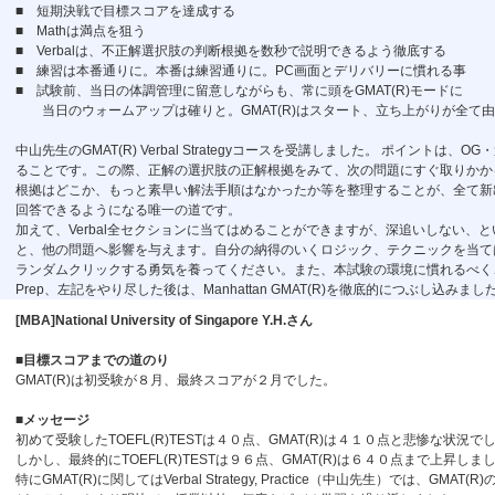
■ 短期決戦で目標スコアを達成する
■ Mathは満点を狙う
■ Verbalは、不正解選択肢の判断根拠を数秒で説明できるよう徹底する
■ 練習は本番通りに。本番は練習通りに。PC画面とデリバリーに慣れる事
■ 試験前、当日の体調管理に留意しながらも、常に頭をGMAT(R)モードに
当日のウォームアップは確りと。GMAT(R)はスタート、立ち上がりが全て由
中山先生のGMAT(R) Verbal Strategyコースを受講しました。 ポイントは、O
ることです。この際、正解の選択肢の正解根拠をみて、次の問題にすぐ取りかか
根拠はどこか、もっと素早い解法手順はなかったか等を整理することが、全て新
回答できるようになる唯一の道です。
加えて、Verbal全セクションに当てはめることができますが、深追いしない、
と、他の問題へ影響を与えます。自分の納得のいくロジック、テクニックを当て
ランダムクリックする勇気を養ってください。また、本試験の環境に慣れるべく、P
Prep、左記をやり尽した後は、Manhattan GMAT(R)を徹底的につぶし込みまし
[MBA]National University of Singapore Y.H.さん
■目標スコアまでの道のり
GMAT(R)は初受験が８月、最終スコアが２月でした。
■メッセージ
初めて受験したTOEFL(R)TESTは４０点、GMAT(R)は４１０点と悲惨な状況で
しかし、最終的にTOEFL(R)TESTは９６点、GMAT(R)は６４０点まで上昇しま
特にGMAT(R)に関してはVerbal Strategy, Practice（中山先生）では、