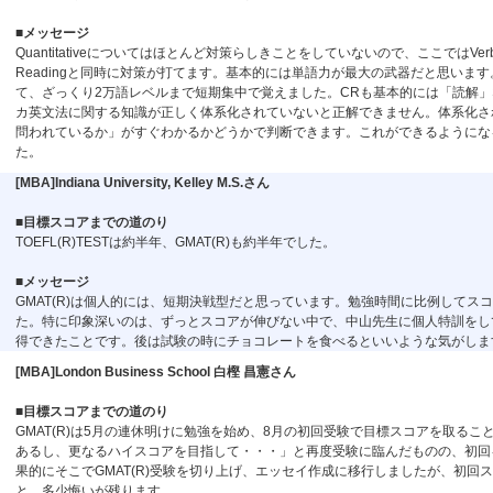
■メッセージ
Quantitativeについてはほとんど対策らしきことをしていないので、ここではVerb
Readingと同時に対策が打てます。基本的には単語力が最大の武器だと思いま
て、ざっくり2万語レベルまで短期集中で覚えました。CRも基本的には「読解」
カ英文法に関する知識が正しく体系化されていないと正解できません。体系化さ
問われているか」がすぐわかるかどうかで判断できます。これができるようにな
た。
[MBA]Indiana University, Kelley M.S.さん
■目標スコアまでの道のり
TOEFL(R)TESTは約半年、GMAT(R)も約半年でした。
■メッセージ
GMAT(R)は個人的には、短期決戦型だと思っています。勉強時間に比例して
た。特に印象深いのは、ずっとスコアが伸びない中で、中山先生に個人特訓をし
得できたことです。後は試験の時にチョコレートを食べるといいような気がしま
[MBA]London Business School 白樫 昌憲さん
■目標スコアまでの道のり
GMAT(R)は5月の連休明けに勉強を始め、8月の初回受験で目標スコアを取る
あるし、更なるハイスコアを目指して・・・」と再度受験に臨んだものの、初回
果的にそこでGMAT(R)受験を切り上げ、エッセイ作成に移行しましたが、初
と、多少悔いが残ります。