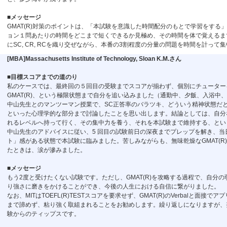
■メッセージ
GMAT(R)対策のポイントは、「本試験を意識した時間配分のもとで学習をす
ョン１問あたりの時間をどこまで短くできるか見極め、その時間を体で覚えるま
にSC, CR, RCを織り交ぜながら、本番の3割程度の分量の問題を時間を計って
[MBA]Massachusetts Institute of Technology, Sloan K.M.さん
■目標スコアまでの道のり
私のケースでは、最終回の５回目の受験までスコアが揃わず、個別にチューター
GMAT(R)、という極限状態まで自分を追い込みました（通勤中、夕飯、入浴中
中山先生とのマンツーマン授業で、SC正答率のバラツキ、どういう精神状態だ
といった心理学的な部分まで討論したことを思い出します。結論としては、自分
れるレベルへ持って行く、その集中力を養う、それを本試験まで維持する、とい
中山先生のアドバイスに従い、5 回目の試験前日の深夜までプレップを解き、
ト」感がある状態で本試験に臨みました。苦しみながらも、無味乾燥なGMAT(
たときは、涙が滲みました。
■メッセージ
もう2度と受けたくない試験です。ただし、GMAT(R)を攻略する過程で、自分
り強さに磨きをかけることができ、今後の人生における自信に繋がりました。
なお、MITはTOEFL(R)TESTスコアを要求せず、GMAT(R)のVerbalと
まで諦めず、粘り強く取組まれることをお勧めします。繰り返しになりますが、
験からのティップスです。