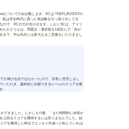
alについてのみ記載します。RCは TOEFL(R)TESTの
す。私は学生時代に買った単語帳を引っ張り出してき
なので、RCの力が生かせます。しかしSCは、アメリ
れたかどうかは、問題文・選択肢を1回読んで「何が
るまで、中山先生には多大なるご支援をいただきまし
スコアが伸びる訳ではなかったので、非常に苦労しまし
ていただき、最終的に出願できるレベルのスコアを獲
す。
ことができました。しかしその後、「まだ時間的に余裕が
を上回るスコアを獲得するには至りませんでした。結
回スコアを獲得した時点でエッセイ作成へと転じていれば