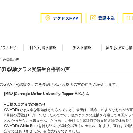
グラム紹介
目的別留学情報
テスト情報
留学お役立ち情
講生合格者の声
AT(R)試験クラス受講生合格者の声
のGMAT(R)試験クラスを受講された合格者の方の声をご紹介します。
[MBA]Carnegie Mellon University, Tepper M.K.さん
■目標スコアまでの道のり
GMAT(R)では入念な準備はもちろんですが、最後は「執念」のようなものが大事
3回目の受験は11月下旬だったのですが、他のタスクの進捗を考慮して今回がラ
れなかったらもう来ません」と宣言し、会社にも試験前の数日間連続で休暇をもらい
GMAT(R) White Bookを持ち込んで試験会場近くのホテルに泊まり、直前
定かではありませんが、有言実行ができました。