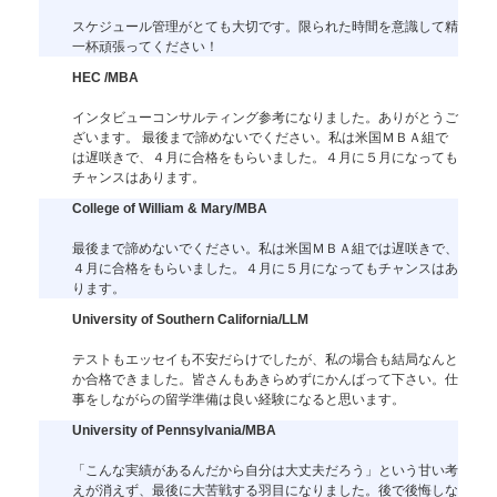
スケジュール管理がとても大切です。限られた時間を意識して精
一杯頑張ってください！
HEC /MBA
インタビューコンサルティング参考になりました。ありがとうご
ざいます。 最後まで諦めないでください。私は米国ＭＢＡ組で
は遅咲きで、４月に合格をもらいました。４月に５月になっても
チャンスはあります。
College of William & Mary/MBA
最後まで諦めないでください。私は米国ＭＢＡ組では遅咲きで、
４月に合格をもらいました。４月に５月になってもチャンスはあ
ります。
University of Southern California/LLM
テストもエッセイも不安だらけでしたが、私の場合も結局なんと
か合格できました。皆さんもあきらめずにかんばって下さい。仕
事をしながらの留学準備は良い経験になると思います。
University of Pennsylvania/MBA
「こんな実績があるんだから自分は大丈夫だろう」という甘い考
えが消えず、最後に大苦戦する羽目になりました。後で後悔しな