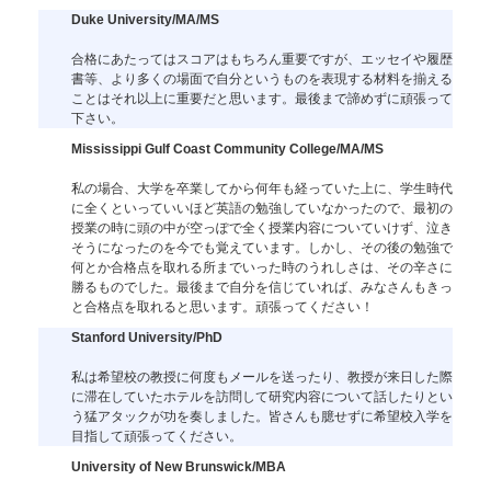
Duke University/MA/MS
合格にあたってはスコアはもちろん重要ですが、エッセイや履歴
書等、より多くの場面で自分というものを表現する材料を揃える
ことはそれ以上に重要だと思います。最後まで諦めずに頑張って
下さい。
Mississippi Gulf Coast Community College/MA/MS
私の場合、大学を卒業してから何年も経っていた上に、学生時代
に全くといっていいほど英語の勉強していなかったので、最初の
授業の時に頭の中が空っぽで全く授業内容についていけず、泣き
そうになったのを今でも覚えています。しかし、その後の勉強で
何とか合格点を取れる所までいった時のうれしさは、その辛さに
勝るものでした。最後まで自分を信じていれば、みなさんもきっ
と合格点を取れると思います。頑張ってください！
Stanford University/PhD
私は希望校の教授に何度もメールを送ったり、教授が来日した際
に滞在していたホテルを訪問して研究内容について話したりとい
う猛アタックが功を奏しました。皆さんも臆せずに希望校入学を
目指して頑張ってください。
University of New Brunswick/MBA