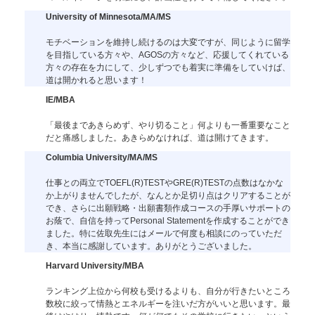
University of Minnesota/MA/MS
モチベーションを維持し続けるのは大変ですが、同じように留学
を目指している方々や、AGOSの方々など、応援してくれている
方々の存在を力にして、少しずつでも着実に準備をしていけば、
道は開かれると思います！
IE/MBA
「最後まであきらめず、やり切ること」何よりも一番重要なこと
だと痛感しました。あきらめなければ、道は開けてきます。
Columbia University/MA/MS
仕事との両立でTOEFL(R)TESTやGRE(R)TESTの点数はなかな
か上がりませんでしたが、なんとか足切り点はクリアすることが
でき、さらに出願戦略・出願書類作成コースの手厚いサポートの
お蔭で、自信を持ってPersonal Statementを作成することができ
ました。特に佐取先生にはメールで何度も相談にのっていただ
き、本当に感謝しています。ありがとうございました。
Harvard University/MBA
ランキング上位から何校も受けるよりも、自分が行きたいところ
数校に絞って情熱とエネルギーを注いだ方がいいと思います。最