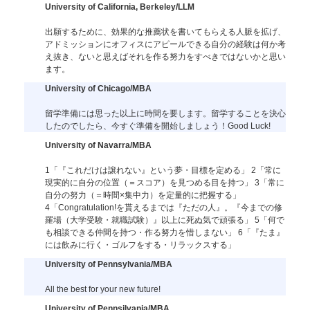
University of California, Berkeley/LLM
出願するために、効果的な推薦状を書いてもらえる人脈を拡げ、
アドミッションにオフィスにアピールできる自分の経験は何か考
え抜き、ないと思えばそれを作る努力をすべきではないかと思い
ます。
University of Chicago/MBA
留学準備には思った以上に時間を要します。留学することを決心
したのでしたら、今すぐ準備を開始しましょう！Good Luck!
University of Navarra/MBA
1「『これだけは譲れない』という夢・目標を定める」 2「常に
現実的に自分の位置（＝スコア）を見つめる目を持つ」 3「常に
自分の努力（＝時間×集中力）を定量的に把握する」
4「Congratulation!を貰えるまでは『ただの人』。『今までの修
羅場（大学受験・就職試験）』以上に死ぬ気で頑張る」 5「何で
も相談できる仲間を持つ・作る努力を惜しまない」 6「『たま』
には飲みに行く・ゴルフをする・リラックスする」
University of Pennsylvania/MBA
All the best for your new future!
University of Pennsilvania/MBA