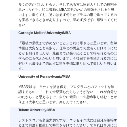
多くの方が忙しい社会人、そしてある方は家庭人としての役割を
果たしながら、時に孤独なMBA留学のための勉強をされると思
います。辛くても、努力は必ず何らかプラスの形で返ってくるの
を実感できるときがありますので、諦めず投げずに頑張ってくだ
さい。
Carnegie Mellon University/MBA
「最後の最後まで諦めないこと」これに尽きると思います。留学
準備は大変なことも多く、仕事との両立で何度もくじけそうにな
るかも知れませんが、最後まで頑張りぬくことで得られるものは
何ものにも代えがたいと思います。今後留学を希望される方には
ぜひとも最後まで諦めずに留学準備に取り組んで欲しいと思いま
す。
University of Pennsylvania/MBA
MBA受験は「自分」を描き伝え、プログラムとのフィットを確
認するもの。「これで全部落ちたらしょうがない、これが自分な
のだから」と思えるまで、自分に素直に一生懸命取り組むことが
何より大事だと思います。楽しんでください。
Tulane University/MBA
テストスコアも勿論大切ですが、エッセイ作成には自分が納得す
るまで何度も推敲して時間をかけてください。できれば９月には