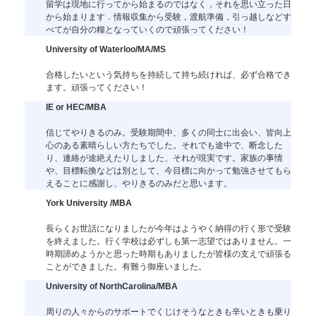
留学は現地に行ってから始まるのではなく，それを思い立った日
から始まります．情報収集から受験，渡航準備，引っ越しなどす
べてが自分の糧となっていくので頑張ってください！
University of Waterloo/MA/MS
合格したいという気持ちを持続して持ち続ければ、必ず合格でき
ます。頑張ってください！
IE or HEC/MBA
信じてやりきるのみ。受験期間中、多くの同士に出会い、皆向上
心のある素晴らしい方たちでした。それでも途中で、断念した
り、連絡が途絶えたりしました、それが現実です。家族の事情
や、目標転換などは別として、今目標に向かって勉強させてもら
えることに感謝し、やりきるのみだと思います。
York University /MBA
長らくお世話になりましたが今年はようやく納得の行く形で受験
を終えました。行く学校は必ずしも第一志望ではありません。一
時期諦めようかと思った時期もありましたが皆様の支えで頑張る
ことができました。有難う御座いました。
University of NorthCarolina/MBA
周りの人々からのサポートでくじけそうなときも辛いときも乗り