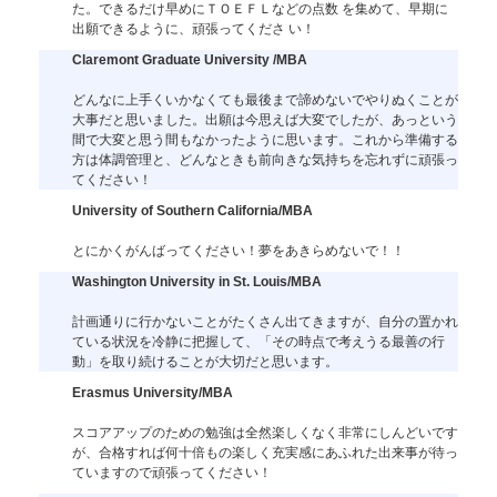
た。できるだけ早めにＴＯＥＦＬなどの点数 を集めて、早期に
出願できるように、頑張ってくださ い！
Claremont Graduate University /MBA
どんなに上手くいかなくても最後まで諦めないでやりぬくことが
大事だと思いました。出願は今思えば大変でしたが、あっという
間で大変と思う間もなかったように思います。これから準備する
方は体調管理と、どんなときも前向きな気持ちを忘れずに頑張っ
てください！
University of Southern California/MBA
とにかくがんばってください！夢をあきらめないで！！
Washington University in St. Louis/MBA
計画通りに行かないことがたくさん出てきますが、自分の置かれ
ている状況を冷静に把握して、「その時点で考えうる最善の行
動」を取り続けることが大切だと思います。
Erasmus University/MBA
スコアアップのための勉強は全然楽しくなく非常にしんどいです
が、合格すれば何十倍もの楽しく充実感にあふれた出来事が待っ
ていますので頑張ってください！