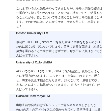
これまでいろんな受験をやってきましたが、海外大学院の受験は
一番自分を深く見つめなおすことができる機会でした。結果もさ
ることながら、自分について考え抜くことが何よりの財産になり
ます。そのためには、とにかく考え、考えを形にし、出願するこ
と！
Boston University/LLM
最初にTOEFL iBT(R)のスコアを見た瞬間に留学をあきらめかけ
たのはぼくだけではないでしょう。留学に必要な英語は、地道な
努力を重ねることで身に着くはずです。ぜひ不安に負けないでが
んばって下さい。
University of Oxford/MBA
AGOSでのTOEFL(R)TEST、GMAT(R)の勉強は、意外にもほん
とに英語力がつきます。 エッセイは、自分のこれまでと、現在
と、将来を見直す機会になります。 諦めないで、最後までやり
きることにより、結果がついてきます。 メリハリをつけて、が
んばって下さい。
Harvard University/LLM
出願直前や発表前はプレッシャーで胃がキリキリしましたが、
Agosの方々のアドバイスは心強かったです。留学準備は、大量