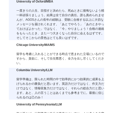
University of Oxford/MBA
一度きりの人生、目指すと決めたら、死ぬときに後悔ないよう精
一杯頑張りましょう。結果は全て自分の責任。誰も責められませ
んが、AGOSさんの長年の経験は、受験に合格する以上に大切な
メッセージを届けれくれます。「あとでやろう」「あのときやっ
ておけばよかった」ではなく、「今」やりましょう！合格の連絡
をもらったとき、また一つ大きくなった自分に会えるはずです。
そしてそこからの景色はとても良いはずです。
Chicago University/MA/MS
留学を考慮に入れることができる時点で恵まれた立場にいるので
すから、貪欲に、そして往生際悪く、全力を出し尽くしてくださ
い。
Columbia University/LLM
留学準備は、限られた時間の中で効率的にかつ効果的に成果を上
げられるかの勝負だと思います。英語力だけではなく、作文力だ
けではなく、情報収集力だけではなく、それらの総合力だと思い
ます。あと、人の言うことはあくまでも参考までに。最後に信じ
られるのは己のみ！
University of Pennsylvania/LLM