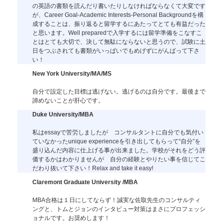
の英語の書類を読んだり書いたりしなければならなくて大変です
が、Career Goal-Academic Interests-Personal Backgroundを構
成することは、振り返ると留学するにあたってとても有益だった
と思います。Well preparedで入学するには留学準備をこなすこ
とはとても大切で、決して無駄にならないと思うので、試験に土
日をつぶされても書類がいっぱいでもめげずにがんばって下さ
い！
New York University/MA/MS
自分で設定した目標は逃げない。逃げるのは自分です。最後まで
諦めないことが肝心です。
Duke University/MBA
私はessayで苦労しましたが コンサルタントに自分でも気付い
ていなかったunique experienceを引き出してもらって“自分”を
盛り込んだ内容に仕上げる事が出来ました。学校がそれをどう評
価するかはわかりませんが 自分の経験とやりたい事を信じてこ
だわり抜いて下さい！Relax and take it easy!
Claremont Graduate University /MBA
MBA合格は１日にしてならず！誠実な佐取先生のコンサルティ
ングと、トムとジョンのインタビュー対策はまさにプロフェッシ
ョナルです。お奨めします！