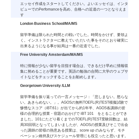
エッセイ作成をスタートしてください。よいエッセイは、インタ
ビューでのPerfomanceを高め、合格への近道の一つとなりえま
す
London Business School/MA/MS
留学準備は限られた時間との戦いでした。時間をかけず、要領よ
く。インストラクターに教えていただいた事をそのとおり確実に
出来るようになる事が結局は一番の近道でした。
Free University Amsterdam/MA/MS
特に情報が少ない留学を目指す場合は、できるだけ早めに情報収
集に努めることが重要です。英語の勉強の合間に大学のウェブサ
イトなどをチェックすることをお勧めします。
Georgetown University /LLM
留学準備を振り返っての一言メッセージ：「悲しまない。怒らな
い。あきらめない。」。AGOSの無料TOEFL(R)TEST模擬試験で
惨憺なスコア（iBT:61）が出てから約1年半、AGOS各講師の皆
様の合理的な授業・宿題のおかげで iBT 101 をとることができ
ました。101にたどり着くまでのTOEFL(R)TEST受験回数は、結
局30回弱となってしまいましたが、AGOSの授業及びそこで出会
った講師の皆様の熱意ある授業は、score up のみならず、モチ
ベーション維持及びスケジュール管理にも役立ったと思います。