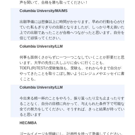
声を聞いて、合格を勝ち取ってください！
Columbia University/MA/MS
出願準備には想像以上に時間がかかります。早めの行動を心がけ
ていた私もぎりぎりの出願となりましたが、しっかり考え抜いた
上での出願であったことが合格へつながったと思います。自分を
信じて頑張ってください。
Columbia University/LLM
何事も面倒くさがらずに一つ一つこなしていくことが肝要だと思
います。大学の先生に久しぶりに会いに行くことも、
TOEFL(R)TESTの受験勉強も、受験も、それから今まで自分が
やってきたことを取りこぼし無いようにレジュメやエッセイに書
くことも。
Columbia University/LLM
今出来る精一杯のことをやろう。振り返ったり立ち止まったりす
ることなく、自分の目標に向かって、与えられた条件下で可能な
全ての努力をしてください。そうすれば、きっと結果が待ってい
ると思います
HEC/MBA
ゴールイメージを明確にし、計画性を持って準備してください。