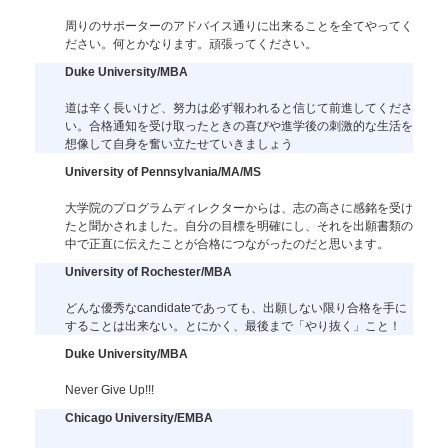
周りのサポーターのアドバイス通りに出来ることを全てやってく
ださい。何とかなります。頑張ってください。
Duke University/MBA
道は辛く長いけど、努力は必ず報われると信じて前進してくださ
い。合格通知を受け取ったときの喜びや進学後の刺激的な生活を
想像して自身を奮い立たせていきましょう
University of Pennsylvania/MA/MS
大学院のプログラムディレクターからは、志の高さに感銘を受け
たと聞かされました。自分の目標を明確にし、それを出願書類の
中で正直に伝えたことが合格につながったのだと思います。
University of Rochester/MBA
どんな優秀なcandidateであっても、出願しない限り合格を手に
することは出来ない。とにかく、最後まで「やり抜く」こと！
Duke University/MBA
Never Give Up!!!
Chicago University/EMBA