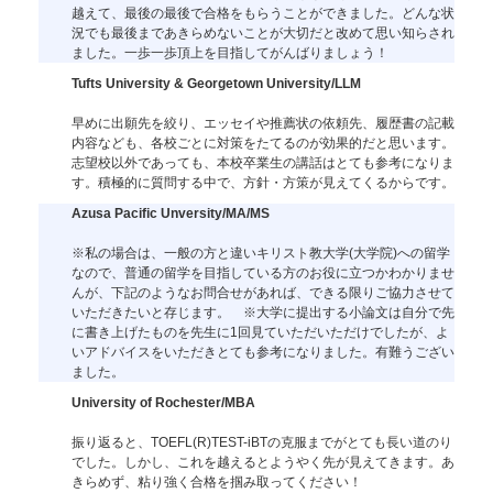
越えて、最後の最後で合格をもらうことができました。どんな状
況でも最後まであきらめないことが大切だと改めて思い知らされ
ました。一歩一歩頂上を目指してがんばりましょう！
Tufts University & Georgetown University/LLM
早めに出願先を絞り、エッセイや推薦状の依頼先、履歴書の記載
内容なども、各校ごとに対策をたてるのが効果的だと思います。
志望校以外であっても、本校卒業生の講話はとても参考になりま
す。積極的に質問する中で、方針・方策が見えてくるからです。
Azusa Pacific Unversity/MA/MS
※私の場合は、一般の方と違いキリスト教大学(大学院)への留学
なので、普通の留学を目指している方のお役に立つかわかりませ
んが、下記のようなお問合せがあれば、できる限りご協力させて
いただきたいと存じます。 ※大学に提出する小論文は自分で先
に書き上げたものを先生に1回見ていただいただけでしたが、よ
いアドバイスをいただきとても参考になりました。有難うござい
ました。
University of Rochester/MBA
振り返ると、TOEFL(R)TEST-iBTの克服までがとても長い道のり
でした。しかし、これを越えるとようやく先が見えてきます。あ
きらめず、粘り強く合格を掴み取ってください！