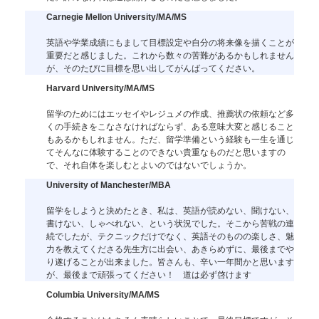
Carnegie Mellon University/MA/MS
英語や学業成績にもまして目標設定や自分の将来像を描くことが
重要だと感じました。これから数々の苦難があるかもしれません
が、そのたびに目標を思い出してがんばってください。
Harvard University/MA/MS
留学のためにはエッセイやレジュメの作成、推薦状の依頼など多
くの手続きをこなさなければならず、ある意味大変と感じること
もあるかもしれません。ただ、留学準備という経験も一生を通じ
てそんなに体験することのできない貴重なものだと思いますの
で、それ自体を楽しむとよいのではないでしょうか。
University of Manchester/MBA
留学をしようと決めたとき、私は、英語が読めない、聞けない、
書けない、しゃべれない、という状況でした。そこから苦戦の連
続でしたが、テクニックだけでなく、英語そのものの楽しさ、魅
力を教えてくださる先生方に出会い、あきらめずに、最後までや
り遂げることが出来ました。皆さんも、辛い一年間かと思います
が、最後まで頑張ってください！ 道は必ず啓けます
Columbia University/MA/MS