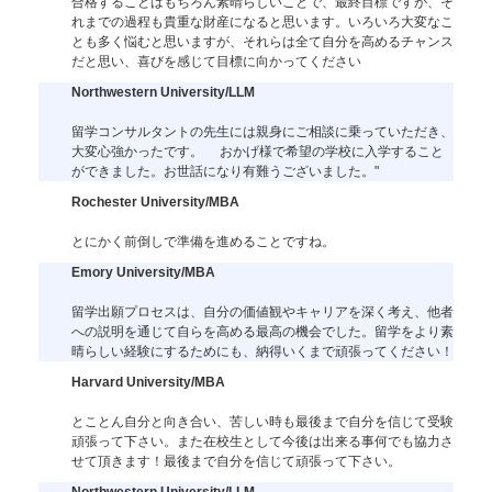
合格することはもちろん素晴らしいことで、最終目標ですが、そ
れまでの過程も貴重な財産になると思います。いろいろ大変なこ
とも多く悩むと思いますが、それらは全て自分を高めるチャンス
だと思い、喜びを感じて目標に向かってください
Northwestern University/LLM
留学コンサルタントの先生には親身にご相談に乗っていただき、
大変心強かったです。 おかげ様で希望の学校に入学すること
ができました。お世話になり有難うございました。"
Rochester University/MBA
とにかく前倒しで準備を進めることですね。
Emory University/MBA
留学出願プロセスは、自分の価値観やキャリアを深く考え、他者
への説明を通じて自らを高める最高の機会でした。留学をより素
晴らしい経験にするためにも、納得いくまで頑張ってください！
Harvard University/MBA
とことん自分と向き合い、苦しい時も最後まで自分を信じて受験
頑張って下さい。また在校生として今後は出来る事何でも協力さ
せて頂きます！最後まで自分を信じて頑張って下さい。
Northwestern University/LLM