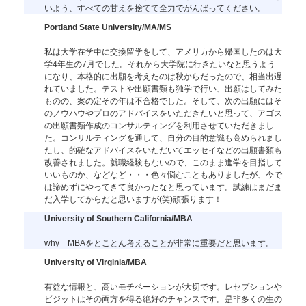
いよう、すべての甘えを捨てて全力でがんばってください。
Portland State University/MA/MS
私は大学在学中に交換留学をして、アメリカから帰国したのは大
学4年生の7月でした。それから大学院に行きたいなと思うよう
になり、本格的に出願を考えたのは秋からだったので、相当出遅
れていました。テストや出願書類も独学で行い、出願はしてみた
ものの、案の定その年は不合格でした。そして、次の出願にはそ
のノウハウやプロのアドバイスをいただきたいと思って、アゴス
の出願書類作成のコンサルティングを利用させていただきまし
た。コンサルティングを通して、自分の目的意識も高められまし
たし、的確なアドバイスをいただいてエッセイなどの出願書類も
改善されました。就職経験もないので、このまま進学を目指して
いいものか、などなど・・・色々悩むこともありましたが、今で
は諦めずにやってきて良かったなと思っています。試練はまだま
だ入学してからだと思いますが(笑)頑張ります！
University of Southern California/MBA
why MBAをとことん考えることが非常に重要だと思います。
University of Virginia/MBA
有益な情報と、高いモチベーションが大切です。レセプションや
ビジットはその両方を得る絶好のチャンスです。是非多くの生の