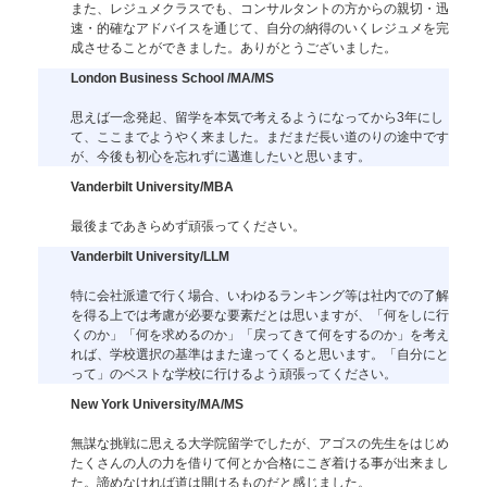
また、レジュメクラスでも、コンサルタントの方からの親切・迅
速・的確なアドバイスを通じて、自分の納得のいくレジュメを完
成させることができました。ありがとうございました。
London Business School /MA/MS
思えば一念発起、留学を本気で考えるようになってから3年にし
て、ここまでようやく来ました。まだまだ長い道のりの途中です
が、今後も初心を忘れずに邁進したいと思います。
Vanderbilt University/MBA
最後まであきらめず頑張ってください。
Vanderbilt University/LLM
特に会社派遣で行く場合、いわゆるランキング等は社内での了解
を得る上では考慮が必要な要素だとは思いますが、「何をしに行
くのか」「何を求めるのか」「戻ってきて何をするのか」を考え
れば、学校選択の基準はまた違ってくると思います。「自分にと
って」のベストな学校に行けるよう頑張ってください。
New York University/MA/MS
無謀な挑戦に思える大学院留学でしたが、アゴスの先生をはじめ
たくさんの人の力を借りて何とか合格にこぎ着ける事が出来まし
た。諦めなければ道は開けるものだと感じました。