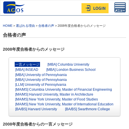
Toggl
navig
HOME
>
選ばれる理由
>
合格者の声
> 2008年度合格者からのメッセージ
合格者の声
2008年度合格者からのメッセージ
一言メッセージ
[MBA] Columbia University
[MBA] INSEAD
[MBA] London Business School
[MBA] University of Pennsylvania
[MBA] University of Pennsylvania
[LLM] University of Pennsylvania
[MA/MS] Columbia University, Master of Financial Engineering
[MA/MS] Harvard University, Master in Architecture
[MA/MS] New York University, Master of Food Studies
[MA/MS] New York University, Master of International Education
[BA/BS] Harvard University
[BA/BS] Swarthmore College
2008年度合格者からの一言メッセージ