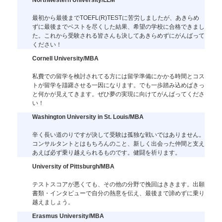
最初から最後までTOEFL(R)TESTに苦労しましたが、あきらめ
ずに最後までベストを尽くした結果、希望の学校に合格できまし
た。これから受験される皆さんも決してあきらめずにがんばって
ください！
Cornell University/MBA
私費での留学を検討されてる方には留学準備にかかる時間とコス
トが留学を躊躇させる一因になります。でも一歩踏み込めばきっ
と何かが見えてきます。ぜひ夢の実現に向けてがんばってくださ
い！
Washington University in St. Louis/MBA
辛く長い道のりですが決して受験は孤独な戦いではありません。
コンサルタントとはもちろんのこと、新しく出会った仲間と支え
あえば必ず乗り越えられるものです。健闘を祈ります。
University of Pittsburgh/MBA
テストスコアが悪くても、その他の分野で挽回はききます。出願
書類・インタビューで自分の熱意を伝え、最後まで諦めずに乗り
越えましょう。
Erasmus University/MBA