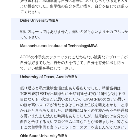
振り返れば、出願準備は自分の将来についてじっくり考える大変
よい機会でした。留学後の自分を思い描き、自分を信じて頑張っ
てください。
Duke University/MBA
戦い方は一つではありません。悔いの残らないよう全力でぶつか
って下さい。
Massachusetts Institute of Technology/MBA
AGOSの小手先のテクニックにこだわらない誠実なアプローチが
自分は好きでした。自分の力を信じて、自分を存分に出し切っ
て、いい結果を手にして下さい。
University of Texas, Austin/MBA
振り返ると私の受験生活は山あり谷ありでした。準備当初は
TOEFL(R)TESTが出願条件に全然到達せず実に15回も受ける羽
目になりもう駄目だと思いましたが、GMAT(R)のスコアが思い
のほか高いスコアが出たときはこれは上位校を狙えるかも、と浮
かれたときもありました。結果的には多くの学校から不合格通知
を貰いまたまた沈んだ時期もありましたが、結果的には自分の方
向性と合致する良いプログラムに進むことが出来ました。皆さん
もこの留学準備と言うジェットコースターを楽しんでください。
Ohio State University/MBA