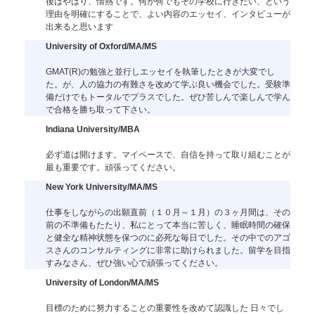
後はやはり、情熱です。何が何でもその学校に行きたい、という
理由を明確にすることで、よい内容のエッセイ、インタビューが
出来ると思います
University of Oxford/MA/MS
GMAT(R)の勉強と並行しエッセイを執筆したときが大変でし
た。が、人の協力の有難さを改めて学ぶ良い機会でした。受験準
備だけでもトータルでプラスでした。ぜひ苦しんで楽しんで学ん
で合格を勝ち取って下さい。
Indiana University/MBA
必ず道は開けます。マイペースで、自信を持って取り組むことが
最も重要です。頑張ってください。
New York University/MA/MS
仕事をしながらの出願直前（１０月～１月）の３ヶ月間は、その
前の不準備もたたり、私にとって本当に苦しく、睡眠時間の確保
と健全な精神状態を保つのに必死な毎日でした。その中でのアゴ
スさんのコンサルティングに非常に助けられました。留学を目指
すみなさん、ぜひ強い心で頑張ってください。
University of London/MA/MS
目標のために努力することの重要性を改めて認識した 日々でし