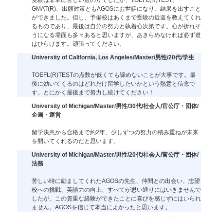
GMAT(R)、出願対策ともAGOSにお世話になり、結果を出すこと
ができました。但し、予備校はあくまで受験の近道を教えてくれ
るものであり、最後は自分の努力と執着心次第です。心が折れそ
うになる場面も多々あると思いますが、あきらめなければ必ず道
はひらけます。頑張ってください。
University of California, Los Angeles/Master/男性/20代/学生
TOEFL(R)TESTの点数が低くても諦めないことが大事です。最
後に効いてくるのはどれだけ留学したいかという熱意と信念で
す。とにかく最後まで努力し続けてください！
University of Michigan/Master/男性/30代/社会人/官公庁・団体/
企画・運営
留学決意から合格まで約2年、少しずつの努力の積み重ねが未来
を開いてくれるのだと思います。
University of Michigan/Master/男性/20代/社会人/官公庁・団体/
法務
苦しい時に励ましてくれたAGOSの先生、仲間との出会い、志望
校への挑戦、英語力の向上、すべてが思い通りにはいきませんで
したが、この貴重な経験ができたことに喜びを感じずにはいられ
ません。AGOSを信じて本当によかったと思います。