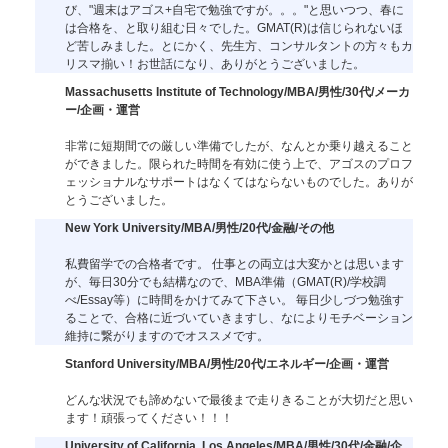
び、"週末はアゴス+自宅で勉強ですが。。。"と思いつつ、春に
は合格を、と取り組む日々でした。GMAT(R)は信じられないほ
ど苦しみました。とにかく、先生方、コンサルタントの方々もカ
リスマ揃い！お世話になり、ありがとうございました。
Massachusetts Institute of Technology/MBA/男性/30代/メーカ
ー/企画・運営
非常に短期間での厳しい準備でしたが、なんとか乗り越えること
ができました。限られた時間を有効に使う上で、アゴスのプロフ
ェッショナルなサポートはなくてはならないものでした。ありが
とうございました。
New York University/MBA/男性/20代/金融/その他
私費留学での合格者です。 仕事との両立は大変かとは思います
が、毎日30分でも結構なので、MBA準備（GMAT(R)/学校調
べ/Essay等）に時間をかけてみて下さい。 毎日少しづつ勉強す
ることで、合格に近づいていきますし、なによりモチベーション
維持に繋がりますのでオススメです。
Stanford University/MBA/男性/20代/エネルギー/企画・運営
どんな状況でも諦めないで最後まで走りきることが大切だと思い
ます！頑張ってください！！！
University of California, Los Angeles/MBA/男性/30代/金融/企