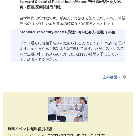
Harvard School of Public Health/Master/男性/30代/社会人/医
療・医薬/医療関連専門職
留学準備は総力戦です。成績だけで決まる訳ではないので、希望
先へのコネ作りや留学資金の確保などが重要と思われます。
Stanford University/Master/男性/30代/社会人/金融/その他
プラン通りに出願手続きを進められる人はそう多くはないと思い
ます。かく言う私も想定より1年遅れてます。ただ、ストレスフ
ルな生活の中、あきらめなかった人は良い結果を手にしていま
す。頑張ってください。
上の画面へ
無料イベント/無料個別相談
アゴス・ジャパンでは、TOEFL(R)TEST・IELTS・GMAT(R)・