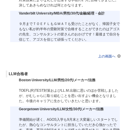
決してあきらめなければ何とかなります。
Vanderbilt University/MBA/男性/30代/金融/経理・会計
９月までＴＯＥＦＬもＧＭＡＴも受けたことがなく、帰国子女で
もない私が約半年の受験対策で合格することができたのはアゴス
の先生、コンサルタントの皆さんのおかげです！最後まで自分を
信じて、アゴスを信じて頑張ってください。
上の画面へ
LLM合格者
Boston University/LLM/男性/20代/メーカー/法務
TOEFL(R)TEST対策およびLL.M.出願に思いのほか苦戦しました
が、がむしゃらに取り組むことを思い出すよい機会となりまし
た。今後のキャリアに生かしていきたいと思います。
Georgetown University/LLM/女性/30代/メーカー/法務
準備開始が遅く、AGOS入学も9月末と大変厳しいスタートでし
たが、熱心なコンサルタントに担当していただき心強かったで
す。直接、英語で対話することで様々な発見があり、単なる受験