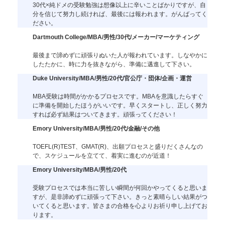
30代×純ドメの受験勉強は想像以上に辛いことばかりですが、自
分を信じて努力し続ければ、最後には報われます。がんばってく
ださい。
Dartmouth College/MBA/男性/30代/メーカー/マーケティング
最後まで諦めずに頑張りぬいた人が報われています。しなやかに
したたかに、時に力を抜きながら、準備に邁進して下さい。
Duke University/MBA/男性/20代/官公庁・団体/企画・運営
MBA受験は時間がかかるプロセスです。MBAを意識したらすぐ
に準備を開始したほうがいいです。早くスタートし、正しく努力
すれば必ず結果はついてきます。頑張ってください！
Emory University/MBA/男性/20代/金融/その他
TOEFL(R)TEST、GMAT(R)、出願プロセスと盛りだくさんなの
で、スケジュールを立てて、着実に進むのが近道！
Emory University/MBA/男性/20代
受験プロセスでは本当に苦しい瞬間が何回かやってくると思いま
すが、是非諦めずに頑張って下さい。きっと素晴らしい結果がつ
いてくると思います。皆さまの合格を心よりお祈り申し上げてお
ります。