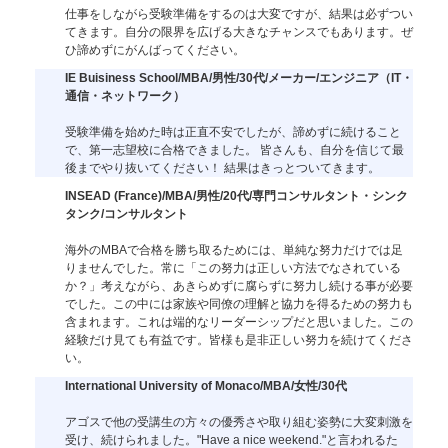
仕事をしながら受験準備をするのは大変ですが、結果は必ずつい
てきます。自分の限界を広げる大きなチャンスでもあります。ぜ
ひ諦めずにがんばってください。
IE Buisiness School/MBA/男性/30代/メーカー/エンジニア（IT・
通信・ネットワーク）
受験準備を始めた時は正直不安でしたが、諦めずに続けること
で、第一志望校に合格できました。 皆さんも、自分を信じて最
後までやり抜いてください！ 結果はきっとついてきます。
INSEAD (France)/MBA/男性/20代/専門コンサルタント・シンク
タンク/コンサルタント
海外のMBAで合格を勝ち取るためには、単純な努力だけでは足
りませんでした。常に「この努力は正しい方法でなされている
か？」考えながら、あきらめずに腐らずに努力し続ける事が必要
でした。この中には家族や同僚の理解と協力を得るための努力も
含まれます。これは端的なリーダーシップだと思いました。この
経験だけ見ても有益です。皆様も是非正しい努力を続けてくださ
い。
International University of Monaco/MBA/女性/30代
アゴスで他の受講生の方々の優秀さや取り組む姿勢に大変刺激を
受け、続けられました。"Have a nice weekend."と言われるた