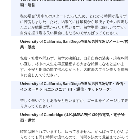
画・運営
私の場合7月中旬のスタートだったため、とにかく時間が足りず
に苦労しました。ただ、結果的には最初から最後まで全力疾走し
たことが結果に繋がったと思います。留学準備は厳しいですが、
自分を振り返る良い機会にもなるのでがんばってください。
University of California, San Diego/MBA/男性/30代/メーカー/営
業・販売
私費・社費を問わず、留学の決断は、自分自身の過去・現在を問
い直し、将来の人生を再度構想する大きな転機になると思いま
す。不安と期待の間で揺れながらも、大航海のプラン作りを前向
きに楽しんでください。
University of California, San Diego/MBA/男性/30代/IT・通信・
インターネット/エンジニア（IT・通信・ネットワーク）
苦しく辛いこともあるかと思いますが、ゴールをイメージして走
りきってください！
University of Cambridge (U.K.)/MBA/男性/30代/電気・電子/企
画・運営
時間は限られていますし、戻ってきません。がんばってもがんば
らなくても同じ時間が流れるので、時間を決めて最後までがんば