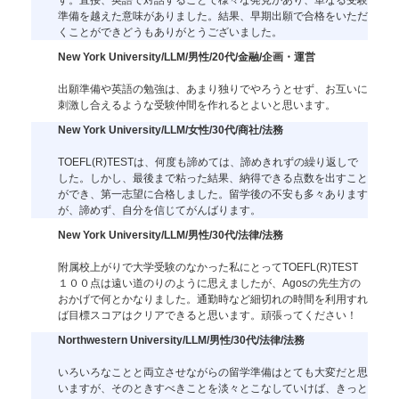
準備を越えた意味がありました。結果、早期出願で合格をいただ
くことができどうもありがとうございました。
New York University/LLM/男性/20代/金融/企画・運営
出願準備や英語の勉強は、あまり独りでやろうとせず、お互いに
刺激し合えるような受験仲間を作れるとよいと思います。
New York University/LLM/女性/30代/商社/法務
TOEFL(R)TESTは、何度も諦めては、諦めきれずの繰り返しで
した。しかし、最後まで粘った結果、納得できる点数を出すこと
ができ、第一志望に合格しました。留学後の不安も多々あります
が、諦めず、自分を信じてがんばります。
New York University/LLM/男性/30代/法律/法務
附属校上がりで大学受験のなかった私にとってTOEFL(R)TEST
１００点は遠い道のりのように思えましたが、Agosの先生方の
おかげで何とかなりました。通勤時など細切れの時間を利用すれ
ば目標スコアはクリアできると思います。頑張ってください！
Northwestern University/LLM/男性/30代/法律/法務
いろいろなことと両立させながらの留学準備はとても大変だと思
いますが、そのときすべきことを淡々とこなしていけば、きっと