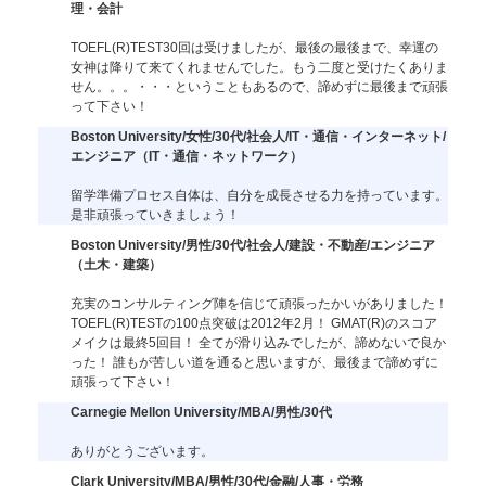
理・会計
TOEFL(R)TEST30回は受けましたが、最後の最後まで、幸運の
女神は降りて来てくれませんでした。もう二度と受けたくありま
せん。。。・・・ということもあるので、諦めずに最後まで頑張
って下さい！
Boston University/女性/30代/社会人/IT・通信・インターネット/
エンジニア（IT・通信・ネットワーク）
留学準備プロセス自体は、自分を成長させる力を持っています。
是非頑張っていきましょう！
Boston University/男性/30代/社会人/建設・不動産/エンジニア
（土木・建築）
充実のコンサルティング陣を信じて頑張ったかいがありました！
TOEFL(R)TESTの100点突破は2012年2月！ GMAT(R)のスコア
メイクは最終5回目！ 全てが滑り込みでしたが、諦めないで良か
った！ 誰もが苦しい道を通ると思いますが、最後まで諦めずに
頑張って下さい！
Carnegie Mellon University/MBA/男性/30代
ありがとうございます。
Clark University/MBA/男性/30代/金融/人事・労務