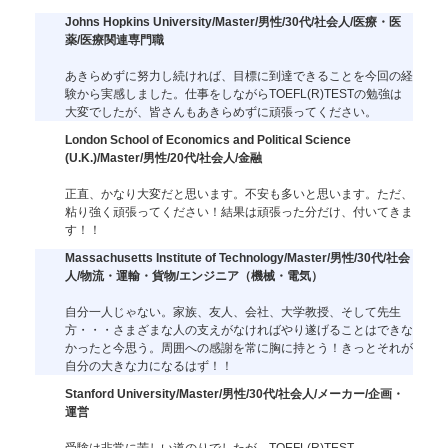
Johns Hopkins University/Master/男性/30代/社会人/医療・医
薬/医療関連専門職
あきらめずに努力し続ければ、目標に到達できることを今回の経
験から実感しました。仕事をしながらTOEFL(R)TESTの勉強は
大変でしたが、皆さんもあきらめずに頑張ってください。
London School of Economics and Political Science
(U.K.)/Master/男性/20代/社会人/金融
正直、かなり大変だと思います。不安も多いと思います。ただ、
粘り強く頑張ってください！結果は頑張った分だけ、付いてきま
す！！
Massachusetts Institute of Technology/Master/男性/30代/社会
人/物流・運輸・貨物/エンジニア（機械・電気）
自分一人じゃない。家族、友人、会社、大学教授、そして先生
方・・・さまざまな人の支えがなければやり遂げることはできな
かったと今思う。周囲への感謝を常に胸に持とう！きっとそれが
自分の大きな力になるはず！！
Stanford University/Master/男性/30代/社会人/メーカー/企画・
運営
受験は非常に苦しい道のりでしたが、TOEFL(R)TEST、