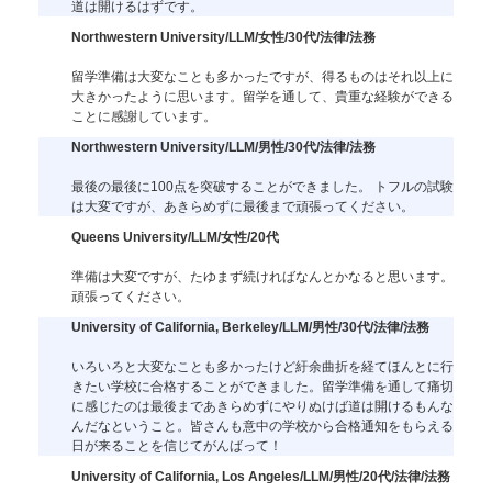
道は開けるはずです。
Northwestern University/LLM/女性/30代/法律/法務
留学準備は大変なことも多かったですが、得るものはそれ以上に
大きかったように思います。留学を通して、貴重な経験ができる
ことに感謝しています。
Northwestern University/LLM/男性/30代/法律/法務
最後の最後に100点を突破することができました。 トフルの試験
は大変ですが、あきらめずに最後まで頑張ってください。
Queens University/LLM/女性/20代
準備は大変ですが、たゆまず続ければなんとかなると思います。
頑張ってください。
University of California, Berkeley/LLM/男性/30代/法律/法務
いろいろと大変なことも多かったけど紆余曲折を経てほんとに行
きたい学校に合格することができました。留学準備を通して痛切
に感じたのは最後まであきらめずにやりぬけば道は開けるもんな
んだなということ。皆さんも意中の学校から合格通知をもらえる
日が来ることを信じてがんばって！
University of California, Los Angeles/LLM/男性/20代/法律/法務