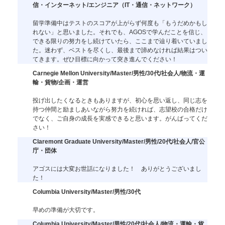
信・インターネット/エンジニア（IT・通信・ネットワーク）
留学準備中はテストのスコアが上がらず何度も「もうだめかもし
れない」と思いました。それでも、AGOSで学んだことを信じ、
できる限りの努力をし続けていたら、ここまで辿り着いていまし
た。迷わず、ベストを尽くし、最後まで諦めなければ結果はつい
てきます。ぜひ目標に向かって突き進んでください！
Carnegie Mellon University/Master/男性/30代/社会人/物流・運
輸・貨物/企画・運営
投げ出したくなるときもありますが、初心を思い返し、同じ志を
持つ仲間と励ましあいながら努力を続ければ、志望校の合格だけ
でなく、ご自身の成長を実感できると思います。がんばってくだ
さい！
Claremont Graduate University/Master/男性/20代/社会人/官公
庁・団体
アゴスには大変お世話になりました！ ありがとうございまし
た！
Columbia University/Master/男性/30代
早めの準備が大切です。
Columbia University/Master/男性/20代/社会人/物流・運輸・貨