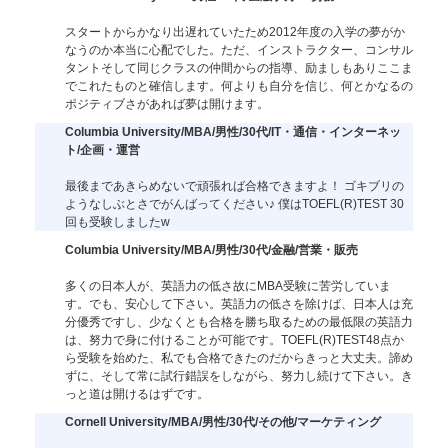
スタートからかなり出遅れていたため2012年度の入学の夢がか
なうのか本当に心配でした。ただ、インストラクター、コンサル
タントそして同じクラスの仲間からの指導、励ましもありここま
でこれたものと確信します。何よりも自分を信じ、何とかなるの
ポジティブさがあれば夢は開けます。
Columbia University/MBA/男性/30代/IT・通信・インターネッ
ト/企画・運営
最後まであきらめないで頑張れば合格できますよ！ ゴキブリの
ようなしぶとさでがんばってください♪ 僕はTOEFL(R)TEST 30
回も受験しましたw
Columbia University/MBA/男性/30代/金融/営業・販売
多くの日本人が、英語力の低さ故にMBA受験に苦労していま
す。でも、安心して下さい。英語力の低さを除けば、日本人は充
分優秀ですし、少なくとも合格を勝ち取るための最低限の英語力
は、努力で身に付けることが可能です。TOEFL(R)TEST48点か
ら受験を始めた、私でも合格できたのだからきっと大丈夫。諦め
ずに、そして常に試行錯誤をしながら、努力し続けて下さい。き
っと道は開けるはずです。
Cornell University/MBA/男性/30代/その他/マーケティング