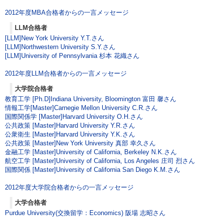
2012年度MBA合格者からの一言メッセージ
LLM合格者
[LLM]New York University Y.T.さん
[LLM]Northwestern University S.Y.さん
[LLM]University of Pennsylvania 杉本 花織さん
2012年度LLM合格者からの一言メッセージ
大学院合格者
教育工学 [Ph.D]Indiana University, Bloomington 富田 馨さん
情報工学[Master]Carnegie Mellon University C.R.さん
国際関係学 [Master]Harvard University O.H.さん
公共政策 [Master]Harvard University Y.R.さん
公衆衛生 [Master]Harvard University Y.K.さん
公共政策 [Master]New York University 真部 幸久さん
金融工学 [Master]University of California, Berkeley N.K.さん
航空工学 [Master]University of California, Los Angeles 庄司 烈さん
国際関係 [Master]University of California San Diego K.M.さん
2012年度大学院合格者からの一言メッセージ
大学合格者
Purdue University(交換留学：Economics) 阪場 志昭さん