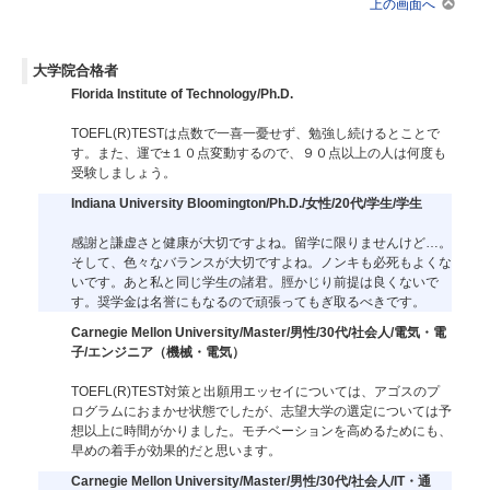
上の画面へ
大学院合格者
Florida Institute of Technology/Ph.D.
TOEFL(R)TESTは点数で一喜一憂せず、勉強し続けるとことで
す。また、運で±１０点変動するので、９０点以上の人は何度も
受験しましょう。
Indiana University Bloomington/Ph.D./女性/20代/学生/学生
感謝と謙虚さと健康が大切ですよね。留学に限りませんけど…。
そして、色々なバランスが大切ですよね。ノンキも必死もよくな
いです。あと私と同じ学生の諸君。脛かじり前提は良くないで
す。奨学金は名誉にもなるので頑張ってもぎ取るべきです。
Carnegie Mellon University/Master/男性/30代/社会人/電気・電
子/エンジニア（機械・電気）
TOEFL(R)TEST対策と出願用エッセイについては、アゴスのプ
ログラムにおまかせ状態でしたが、志望大学の選定については予
想以上に時間がかりました。モチベーションを高めるためにも、
早めの着手が効果的だと思います。
Carnegie Mellon University/Master/男性/30代/社会人/IT・通