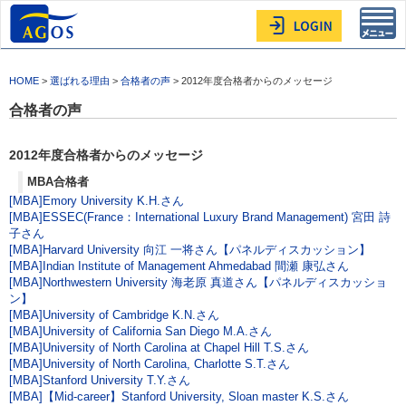
Toggl
navig
HOME
>
選ばれる理由
>
合格者の声
> 2012年度合格者からのメッセージ
合格者の声
2012年度合格者からのメッセージ
MBA合格者
[MBA]Emory University K.H.さん
[MBA]ESSEC(France：International Luxury Brand Management) 宮田 詩
子さん
[MBA]Harvard University 向江 一将さん【パネルディスカッション】
[MBA]Indian Institute of Management Ahmedabad 間瀬 康弘さん
[MBA]Northwestern University 海老原 真道さん【パネルディスカッショ
ン】
[MBA]University of Cambridge K.N.さん
[MBA]University of California San Diego M.A.さん
[MBA]University of North Carolina at Chapel Hill T.S.さん
[MBA]University of North Carolina, Charlotte S.T.さん
[MBA]Stanford University T.Y.さん
[MBA]【Mid-career】Stanford University, Sloan master K.S.さん