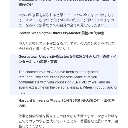
物/その他
自分の生き様を試されると思って、自分の全てをぶつけましょ
う。スマートなぶつけ方はAGOSの先生方が導いてくれますの
で、なるべく無骨なまでの自分の全てを見せてください。
George Washington University/Master/男性/20代/学生
他人と比較しても不安になるだけです。今の自分の力を信じて、
合格を必ず勝ち取ってください！
Georgetown University/Master/女性/20代/社会人/IT・通信・イ
ンターネット/広報・宣伝
The counselors at AGOS have been extremely helpful
throughout my admissions process. Make sure you
communicate with your counselor VERY VERY well and do
spend extra time on the personal essays. When in doubt, ask for
help.
Harvard University/Master/女性/20代/社会人/官公庁・団体/そ
の他
仕事と留学準備を両立するのはかなり大変ですが、やはり計画を
立ててコツコツと達成していくことが一番重要だと思います。頑
張ってください。