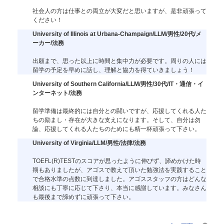
社会人の方は仕事との両立が大変だと思いますが、是非頑張って
ください！
University of Illinois at Urbana-Champaign/LLM/男性/20代/メ
ーカー/法務
出願まで、思った以上に時間と集中力が必要です。周りの人には
留学の予定を早めに話し、理解と協力を得ていきましょう！
University of Southern California/LLM/男性/30代/IT・通信・イ
ンターネット/法務
留学準備は最終的には自分との闘いですが、応援してくれる人た
ちの励まし・存在が大きな支えになります。そして、自分は勿
論、応援してくれる人たちのためにも精一杯頑張って下さい。
University of Virginia/LLM/男性/法律/法務
TOEFL(R)TESTのスコアが思ったように伸びず、諦めかけた時
期もありましたが、アゴスで教えて頂いた勉強法を実践すること
で合格水準の点数に到達しました。アゴススタッフの方はどんな
相談にも丁寧に応じて下さり、本当に感謝しています。みなさん
も最後まで諦めずに頑張って下さい。