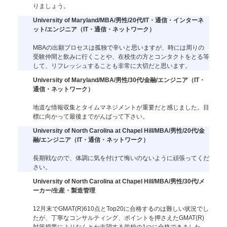
りましょう。
University of Maryland/MBA/男性/20代/IT・通信・インターネ
ット/エンジニア（IT・通信・ネットワーク）
MBAの出願プロセスは孤独で辛いと思いますが、時には周りの
受験仲間と飲みに行くことや、在校生の方とコンタクトをとる等
して、リフレッシュすることも非常に大切だと思います。
University of Maryland/MBA/男性/30代/金融/エンジニア（IT・
通信・ネットワーク）
地道な情報収集とタイムマネジメントが重要だと感じました。目
標に向かって最後までがんばって下さい。
University of North Carolina at Chapel Hill/MBA/男性/20代/金
融/エンジニア（IT・通信・ネットワーク）
長期戦なので、体調に気を付けて悔いのないように頑張ってくだ
さい。
University of North Carolina at Chapel Hill/MBA/男性/30代/メ
ーカー/生産・製造管理
12月末でGMAT(R)610点とTop20に合格するのは難しい状況でし
たが、丁寧なコンサルティング、ポイントを押さえたGMAT(R)
対策授業によりなんとか志望する学校の1つに合格できました。