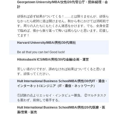
Georgetown University/MBA/女性/20代/官公庁・団体/経理・会
計
頑張れば必ず結果がついてくる！……とは限りませんが、頑張ら
なかったら絶対に道は開けません。秋から冬にかけては消耗戦で
す。周りの人たちにもたくさん迷惑をかけます。でも、全身全霊
で臨めば、後から振り返って悔いは残らないと思います。応援し
てます！
Harvard University/MBA/男性/30代/商社
Be all that you can be! Good luck!
Hitotsubashi ICS/MBA/男性/30代/金融/企画・運営
苦しい道のりですが、諦めなければ結果はついてくると思いま
す。頑張ってください。
Hult International Business School/MBA/男性/30代/IT・通信・
インターネット/エンジニア（IT・通信・ネットワーク）
①試験の点よりエッセイ・インタビュー勝負。 ②マルチタスク
を厭わず、前倒しで着手する。
Hult International Business School/MBA/男性/20代/医療・医
薬/営業・販売