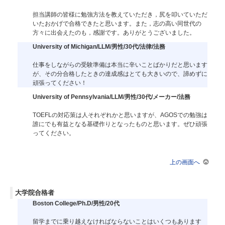
担当講師の皆様に勉強方法を教えていただき，尻を叩いていただ
いたおかげで合格できたと思います。また，志の高い同世代の
方々に出会えたのも，感謝です。ありがとうございました。
University of Michigan/LLM/男性/30代/法律/法務
仕事をしながらの受験準備は本当に辛いことばかりだと思います
が、その分合格したときの達成感はとても大きいので、諦めずに
頑張ってください！
University of Pennsylvania/LLM/男性/30代/メーカー/法務
TOEFLの対応策は人それぞれかと思いますが、AGOSでの勉強は
誰にでも有益となる基礎作りとなったものと思います。ぜひ頑張
ってください。
上の画面へ
大学院合格者
Boston College/Ph.D/男性/20代
留学までに乗り越えなければならないことはいくつもあります