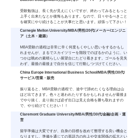
受験勉強は、長く先が見えにくいですが、終わってみるともっと
上手く出来たなとか後悔もあります。なので、日々やるべきこと
を確実にやり続けることが大事だと思います。頑張って下さい！
Carnegie Mellon University/MBA/男性/20代/メーカー/エンジニ
ア（土木・建築）
MBA受験の過程は非常に辛く何度もくやしい思いをするかもし
れませんが、まるでスカイツリーを階段でのぼるかのように、い
つかは眺めの素晴らしい展望台にたどり着きます。ゴールを見失
わず、最後の最後まで自分を信じて行動しつづけてください。
China Europe International Business School/MBA/男性/30代/
サービス/営業・販売
振り返ると、MBA受験の過程で、途中で諦めたくなる理由は山
ほど出てきます。色々と迷われたりするかもしれませんが最後ま
でやり抜く、走り抜けば必ず出口は見え合格を勝ち取れますの
で、やり続けてください！！
Claremont Graduate University/MBA/男性/30代/金融/企画・運
営
留学準備は大変ですが、自身の目標を改めて整理する良い機会と
なりますし、準備を通じての英語力の向上や交友関係の拡大とい