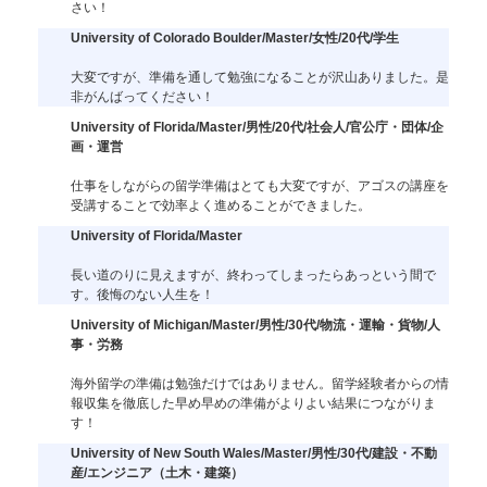
さい！
University of Colorado Boulder/Master/女性/20代/学生
大変ですが、準備を通して勉強になることが沢山ありました。是
非がんばってください！
University of Florida/Master/男性/20代/社会人/官公庁・団体/企
画・運営
仕事をしながらの留学準備はとても大変ですが、アゴスの講座を
受講することで効率よく進めることができました。
University of Florida/Master
長い道のりに見えますが、終わってしまったらあっという間で
す。後悔のない人生を！
University of Michigan/Master/男性/30代/物流・運輸・貨物/人
事・労務
海外留学の準備は勉強だけではありません。留学経験者からの情
報収集を徹底した早め早めの準備がよりよい結果につながりま
す！
University of New South Wales/Master/男性/30代/建設・不動
産/エンジニア（土木・建築）