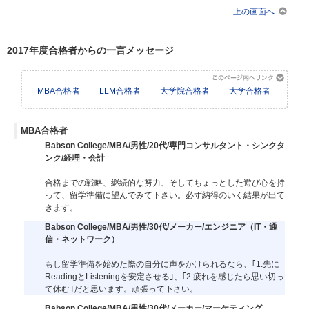
上の画面へ
2017年度合格者からの一言メッセージ
MBA合格者
LLM合格者
大学院合格者
大学合格者
MBA合格者
Babson College/MBA/男性/20代/専門コンサルタント・シンクタ
ンク/経理・会計
合格までの戦略、継続的な努力、そしてちょっとした遊び心を持
って、留学準備に望んでみて下さい。必ず納得のいく結果が出て
きます。
Babson College/MBA/男性/30代/メーカー/エンジニア（IT・通
信・ネットワーク）
もし留学準備を始めた際の自分に声をかけられるなら、｢1.先に
ReadingとListeningを安定させる｣、｢2.疲れを感じたら思い切っ
て休む｣だと思います。頑張って下さい。
Babson College/MBA/男性/30代/メーカー/マーケティング