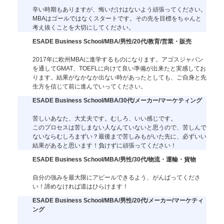
辛い時期もありますが、悔いだけはないよう頑張ってください。
MBAはゴールではなくスタートです。その先を目標をちゃんと
考え抜くことを大切にしてください。
ESADE Business School/MBA/男性/20代/教育/営業・販売
2017年に欧州MBAに進学するものになります。アゴスジャパン
を通してGMAT、TOEFLに向けて良い準備が出来たと実感してお
ります。結果がなかなか出ない時があったとしても、ご自身と先
生方を信じて前に進んでいってください。
ESADE Business School/MBA/30代/メーカー/マーケティング
苦しいあなた、大丈夫です。むしろ、いい感じです。
このプロセスは苦しまない人なんていないと思うので、苦しんで
ないならむしろまずい？最後まで苦しみもがいた先に、必ずいい
結果があると思います！負けずに頑張ってください！
ESADE Business School/MBA/男性/30代/物流・運輸・貨物
自分の強みを最大限にアピールできるよう、がんばってくださ
い！諦めなければ道はひらけます！
ESADE Business School/MBA/男性/20代/メーカー/マーケティ
ング