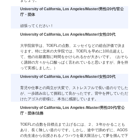
ましょう。
University of California, Los Angeles/Master/男性/20代/官公
庁・団体
頑張ってください！
University of California, Los Angeles/Master/女性/20代
大学院留学は、TOEFLの点数、エッセイなどの総合評価で決ま
ります。特に北米の大学院では、TOEFLを早めに100点超えし
て、他の出願書類に時間をかけられるかが大きいです。（おそら
く講師の方々から口酸っぱく言われていると思いますが、身を持
って実感しました。）
University of California, Los Angeles/Master/女性/20代
育児や仕事との両立が大変で、ストレスフルで長い道のりでした
が、一歩踏み出して挑戦して良かったです。背中を押していただ
けたアゴスの皆様に、本当に感謝しています。
University of California, Los Angeles /Master/男性/20代/官公
庁・団体/法務
TOEFLの点数を目標点まで上げるには、２、３年かかることも
あり、長く険しい道のりです。しかし、途中で諦めずに、AGOS
の先生達から伝授されるノウハウを最大限活かして夢を掴んで下