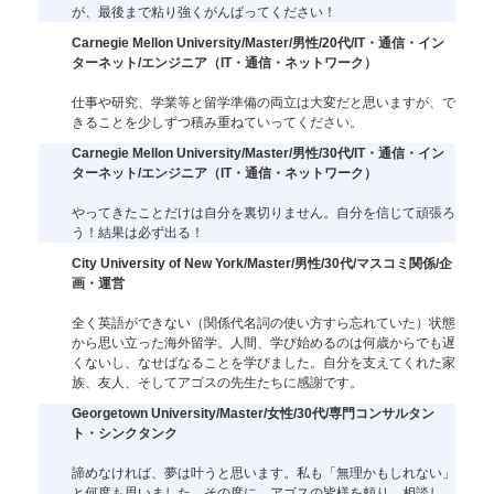
が、最後まで粘り強くがんばってください！
Carnegie Mellon University/Master/男性/20代/IT・通信・イン
ターネット/エンジニア（IT・通信・ネットワーク）
仕事や研究、学業等と留学準備の両立は大変だと思いますが、で
きることを少しずつ積み重ねていってください。
Carnegie Mellon University/Master/男性/30代/IT・通信・イン
ターネット/エンジニア（IT・通信・ネットワーク）
やってきたことだけは自分を裏切りません。自分を信じて頑張ろ
う！結果は必ず出る！
City University of New York/Master/男性/30代/マスコミ関係/企
画・運営
全く英語ができない（関係代名詞の使い方すら忘れていた）状態
から思い立った海外留学。人間、学び始めるのは何歳からでも遅
くないし、なせばなることを学びました。自分を支えてくれた家
族、友人、そしてアゴスの先生たちに感謝です。
Georgetown University/Master/女性/30代/専門コンサルタン
ト・シンクタンク
諦めなければ、夢は叶うと思います。私も「無理かもしれない」
と何度も思いました。その度に、アゴスの皆様を頼り、相談し、