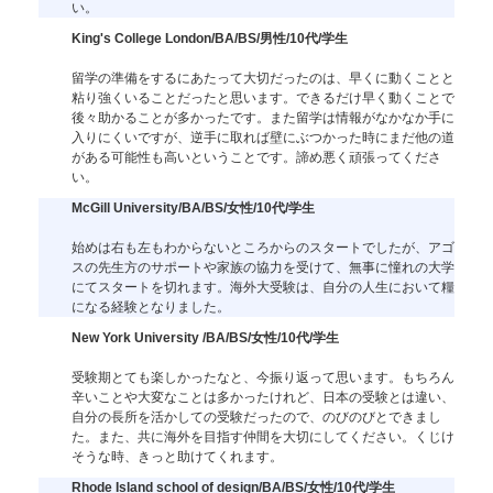
い。
King's College London/BA/BS/男性/10代/学生
留学の準備をするにあたって大切だったのは、早くに動くことと
粘り強くいることだったと思います。できるだけ早く動くことで
後々助かることが多かったです。また留学は情報がなかなか手に
入りにくいですが、逆手に取れば壁にぶつかった時にまだ他の道
がある可能性も高いということです。諦め悪く頑張ってくださ
い。
McGill University/BA/BS/女性/10代/学生
始めは右も左もわからないところからのスタートでしたが、アゴ
スの先生方のサポートや家族の協力を受けて、無事に憧れの大学
にてスタートを切れます。海外大受験は、自分の人生において糧
になる経験となりました。
New York University /BA/BS/女性/10代/学生
受験期とても楽しかったなと、今振り返って思います。もちろん
辛いことや大変なことは多かったけれど、日本の受験とは違い、
自分の長所を活かしての受験だったので、のびのびとできまし
た。また、共に海外を目指す仲間を大切にしてください。くじけ
そうな時、きっと助けてくれます。
Rhode Island school of design/BA/BS/女性/10代/学生