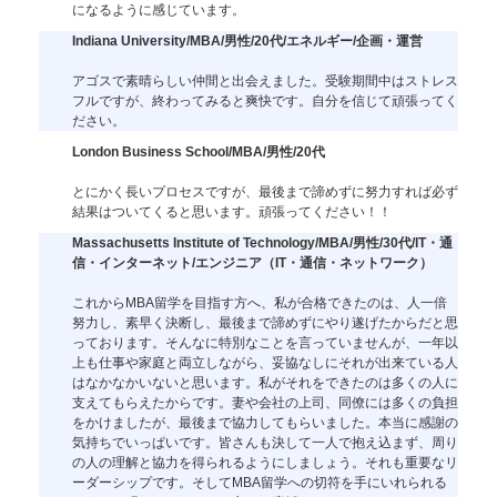
になるように感じています。
Indiana University/MBA/男性/20代/エネルギー/企画・運営
アゴスで素晴らしい仲間と出会えました。受験期間中はストレス
フルですが、終わってみると爽快です。自分を信じて頑張ってく
ださい。
London Business School/MBA/男性/20代
とにかく長いプロセスですが、最後まで諦めずに努力すれば必ず
結果はついてくると思います。頑張ってください！！
Massachusetts Institute of Technology/MBA/男性/30代/IT・通
信・インターネット/エンジニア（IT・通信・ネットワーク）
これからMBA留学を目指す方へ、私が合格できたのは、人一倍
努力し、素早く決断し、最後まで諦めずにやり遂げたからだと思
っております。そんなに特別なことを言っていませんが、一年以
上も仕事や家庭と両立しながら、妥協なしにそれが出来ている人
はなかなかいないと思います。私がそれをできたのは多くの人に
支えてもらえたからです。妻や会社の上司、同僚には多くの負担
をかけましたが、最後まで協力してもらいました。本当に感謝の
気持ちでいっぱいです。皆さんも決して一人で抱え込まず、周り
の人の理解と協力を得られるようにしましょう。それも重要なリ
ーダーシップです。そしてMBA留学への切符を手にいれられる