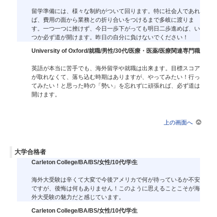
留学準備には、様々な制約がついて回ります。特に社会人であれ
ば、費用の面から業務との折り合いをつけるまで多岐に渡りま
す。一つ一つに挫けず、今日一歩下がっても明日二歩進めば、い
つか必ず道が開けます。昨日の自分に負けないでください！
University of Oxford/就職/男性/30代/医療・医薬/医療関連専門職
英語が本当に苦手でも、海外留学や就職は出来ます。目標スコア
が取れなくて、落ち込む時期はありますが、やってみたい！行っ
てみたい！と思った時の「勢い」を忘れずに頑張れば、必ず道は
開けます。
上の画面へ
大学合格者
Carleton College/BA/BS/女性/10代/学生
海外大受験は辛くて大変で今後アメリカで何が待っているか不安
ですが、後悔は何もありません！このように思えることこそが海
外大受験の魅力だと感じています。
Carleton College/BA/BS/女性/10代/学生