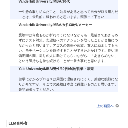
Vanderbilt University/MBA/30代
一生懸命取り組んだこと、効果があると思って自分が取り組んだ
ことは、最終的に報われると思います。頑張って下さい！
Vanderbilt University/MBA/女性/30代/メーカー
受験中は何度も心が折れそうになりながらも、最後まであきらめ
ずにテスト対策、志望校へのアクションを取ったことが合格につ
ながったと思います。アゴスの先生や家族、友人に励ましてもら
い、モチベーションを維持することができたおかげです。長い準
備期間の間、周りの人に助けてもらいながら、「あきらめない」
という気持ちを持ち続けることが一番大事だと思います。
Yale University/MBA/男性/30代/金融/営業・販売
留学にかかるプロセスは周囲に理解されにくく、孤独な挑戦にな
りがちですが、そこでの経験は本当に得難いものだと思います。
是非頑張ってください。
上の画面へ
LLM合格者