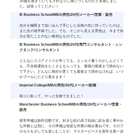
30歳を過ぎていてもそれなりに身につくものだと実感しまし
た。頑張ってください！
IE Business School/MBA/男性/20代/メーカー/営業・販売
自分を極限まで追い込んで手にした合格の先に待っていたのは、
また次の地平線でした。でも、そこから見える景色は、今まで自
分が見たことのない格別なものでした。
IE Business School/MBA/男性/20代/専門コンサルタント・シン
クタンク/コンサルタント
どんなにスコアメイクが辛くても、エッセイ書くのがしんどくて
も、不合格通知をたくさんもらっても、最後の最後まで諦めない
で下さい。どんなに格好が悪くても最後まで諦めなければ、いつ
かゴールにたどり着きます！
Imperial College/MBA/男性/30代/メーカー/財務
粘りに粘って、やっと合格できました！
Manchester Business School/MBA/男性/30代/メーカー/営業・
販売
留学準備は創作活動です。好きな絵の具で自由に絵を描く華やか
な外観とは別に、その準備は地道な作業の積み重ねです。そのプ
ロセスを少しでも楽しむことが、マスターピースを形作る第一歩