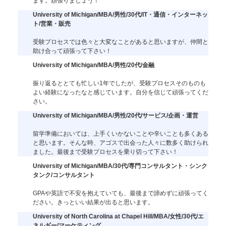
ます。頑張りましょう！
University of Michigan/MBA/男性/30代/IT・通信・インターネッ
ト/営業・販売
受験プロセスでは色々と大変なことがあると思いますが、仲間と
助け合って頑張って下さい！
University of Michigan/MBA/男性/20代/金融
振り返るととても忙しい1年でしたが、受験プロセスそのものも
よい経験になったなと感じています。自分を信じて頑張ってくだ
さい。
University of Michigan/MBA/男性/20代/サービス/企画・運営
留学準備においては、上手くいかないことや辛いことも多くある
と思います。そんな時、アゴスで出会った人々に数多く助けられ
ました。最後まで受験プロセスを乗り切って下さい！
University of Michigan/MBA/30代/専門コンサルタント・シンク
タンク/コンサルタント
GPAや英語で不安を抱えていても、最後まで諦めずに頑張ってく
ださい。きっといい結果が出ると思います。
University of North Carolina at Chapel Hill/MBA/女性/30代/エ
ネルギー/マーケティング