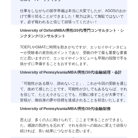
仕事をしながらの留学準備は本当に大変でしたが、AGOSのおか
げで乗り切ることができました！努力は決して無駄ではないで
す。必ず報われると信じて頑張ってください！
University of Oxford/MBA/男性/20代/専門コンサルタント・シ
ンクタンク/コンサルタント
TOEFLやGMATに時間を割きがちですが、エッセイやインタビュ
ーが受験者の差別化ポイントであり、受験の中で最も重要な要素
だと思いますので、エッセイやインタビューも早期の段階で手を
抜かずに準備することをおすすめします。
University of Pennsylvania/MBA/男性/30代/金融/経理・会計
「可能性がある限り、諦めないこと」、これが今回の受験を通じ
て、改めて感じたことです。可能性が少しでもあるならば、それ
を信じて、たとえ小さなことでも、行動に移すことが大事です。
皆様が、御自身の夢や目標を達成されることを祈念いたします。
University of Pennsylvania/MBA/男性/30代/金融/財務
思えば、多くの人に助けられて、ここまで来ることができまし
た。感謝の気持ちを忘れず、それを自分への励みに変えて頑張り
続ければ、良い結果につながると思います。