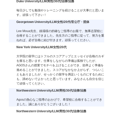
Duke University/LLM/男性/30代/法律/法務
毎日少しでも勉強やトレーニングを続けることが大事だと思いま
す。頑張って下さい！
Georgetown University/LLM/女性/20代/官公庁・団体
Lee Moua先生、銭場様の的確なご指導のお蔭で、無事志望校に
合格することができました。先生方のご指導に従って、努力を重
ねれば、必ず合格に結び付きます。頑張ってください。
New York University/LLM/女性/20代
大学院の留学にはトフルのスコアアップとエッセイが合格のカギ
を握ると思います。仕事をしながらの準備は孤独でしたが、
AGOSさんの授業でモチベを上げることができ、効率よく準備を
進めることができました。スコアがなかなか上がらず、つらいこ
ともありましたが、せっかくの留学を満足いくものにするために
も、諦めないでよかったと思っています。みなさんも自分を信じ
て頑張ってください。
Northwestern University/LLM/男性/30代/法律/法務
Agosの熱心なご指導のおかげで、希望校に合格することができ
ました。誠にありがとうございました！
Northwestern University/LLM/男性/30代/法律/法務