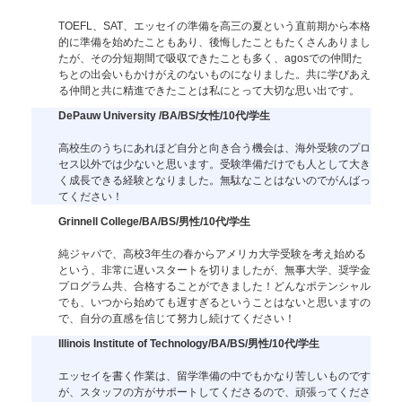
TOEFL、SAT、エッセイの準備を高三の夏という直前期から本格
的に準備を始めたこともあり、後悔したこともたくさんありまし
たが、その分短期間で吸収できたことも多く、agosでの仲間た
ちとの出会いもかけがえのないものになりました。共に学びあえ
る仲間と共に精進できたことは私にとって大切な思い出です。
DePauw University /BA/BS/女性/10代/学生
高校生のうちにあれほど自分と向き合う機会は、海外受験のプロ
セス以外では少ないと思います。受験準備だけでも人として大き
く成長できる経験となりました。無駄なことはないのでがんばっ
てください！
Grinnell College/BA/BS/男性/10代/学生
純ジャパで、高校3年生の春からアメリカ大学受験を考え始める
という、非常に遅いスタートを切りましたが、無事大学、奨学金
プログラム共、合格することができました！どんなポテンシャル
でも、いつから始めても遅すぎるということはないと思いますの
で、自分の直感を信じて努力し続けてください！
Illinois Institute of Technology/BA/BS/男性/10代/学生
エッセイを書く作業は、留学準備の中でもかなり苦しいものです
が、スタッフの方がサポートしてくださるので、頑張ってくださ