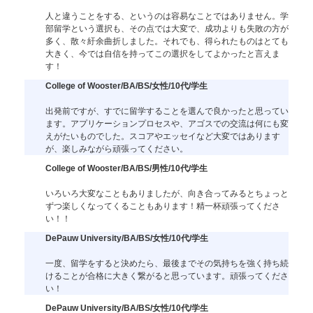
人と違うことをする、というのは容易なことではありません。学
部留学という選択も、その点では大変で、成功よりも失敗の方が
多く、散々紆余曲折しました。それでも、得られたものはとても
大きく、今では自信を持ってこの選択をしてよかったと言えま
す！
College of Wooster/BA/BS/女性/10代/学生
出発前ですが、すでに留学することを選んで良かったと思ってい
ます。アプリケーションプロセスや、アゴスでの交流は何にも変
えがたいものでした。スコアやエッセイなど大変ではあります
が、楽しみながら頑張ってください。
College of Wooster/BA/BS/男性/10代/学生
いろいろ大変なこともありましたが、向き合ってみるとちょっと
ずつ楽しくなってくることもあります！精一杯頑張ってくださ
い！！
DePauw University/BA/BS/女性/10代/学生
一度、留学をすると決めたら、最後までその気持ちを強く持ち続
けることが合格に大きく繋がると思っています。頑張ってくださ
い！
DePauw University/BA/BS/女性/10代/学生