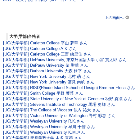
上の画面へ
大学(学部)合格者
[UG/大学学部] Carleton College 平山 夢華 さん
[UG/大学学部] Carleton College A.K.さん
[UG/大学学部] Carleton College 三野 絵里佳 さん
[UG/大学学部] DePauw University, 東京外国語大学 小宮 貫太郎 さん
[UG/大学学部] DePauw University 柴 聖華 さん
[UG/大学学部] Durham University 大森 脩平 さん
[UG/大学学部] New York University 北村 萌 さん
[UG/大学学部] New York University 酒見 南帆 さん
[UG/大学学部] RISD(Rhode Island School of Design) Bremner Elena さん
[UG/大学学部] Smith College 平野 葉菜 さん
[UG/大学学部] State University of New York at Geneseo 秋野 真凜 さん
[UG/大学学部] Stevens Institute of Technology 馬場 勇輝 さん
[UG/大学学部] The College of Wooster 似内 祐太 さん
[UG/大学学部] Victoria University of Wellington 野村 彩恵 さん
[UG/大学学部] Wesleyan University R.K.さん
[UG/大学学部] Wesleyan University 早川 千智 さん
[UG/大学学部] Wesleyan University K.M.さん
[UG/大学学部] 慶應義塾大学 本多 真琴 さん