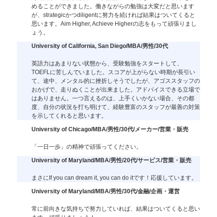
めることができました。働きながらの勉強は大変だと思います
が、strategicかつdiligentに努力を続ければ結果はついてくると
思います。Aim Higher, Achieve Higherの志をもって頑張りまし
ょう。
University of California, San Diego/MBA/男性/30代
英語力はあまりない状態から、受験勉強をスタートして、
TOEFLに苦しんでいました。スコアが上がらない時期が長引い
て、途中、メンタル的に挫折しそうでしたが、アゴススタッフの
おかげで、走りぬくことが出来ました。アドバイスできる立場で
はありません。一つ言えるのは、上手くいかない場合、その都
度、自分の状況を打ち明けて、経験豊富のスタッフが最善の対策
を示してくれると思います。
University of Chicago/MBA/男性/30代/メーカー/営業・販売
「一日一歩」の精神で頑張ってください。
University of Maryland/MBA/男性/20代/サービス/営業・販売
まさにIf you can dream it, you can do itです！応援しています。
University of Maryland/MBA/男性/30代/金融/企画・運営
常に前向きな気持ちで努力していれば、結果はついてくると思い