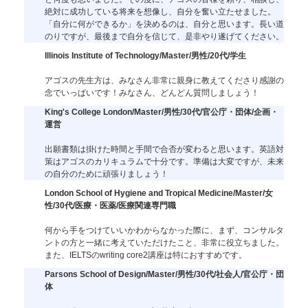
絶対に成功している将来を想像し、自分を奮い立たせました。
「自分に何ができるか」を決めるのは、自分と思います。長い道
のりですが、最後まで自分を信じて、是非やり遂げてください。
Illinois Institute of Technology/Master/男性/20代/学生
アゴスの先生方は、みなさん非常に親身に教えてくださり感謝の
念でいっぱいです！みなさん、どんどん質問しましょう！
King's College London/Master/男性/30代/官公庁・団体/企画・
運営
出願書類は掛けた時間と手間で合否が変わると思います。英語対
策はアゴスのカリキュラムで十分です。準備は大変ですが、未来
の自分のために頑張りましょう！
London School of Hygiene and Tropical Medicine/Master/女
性/30代/医療・医薬/医療関連専門職
何から手をつけていいかわからなかった際に、まず、コンサルタ
ントの方と一緒に考えていただけたこと、非常に役立ちました。
また、IELTSのwriting core2講座は特におすすめです。
Parsons School of Design/Master/男性/30代/社会人/官公庁・団
体