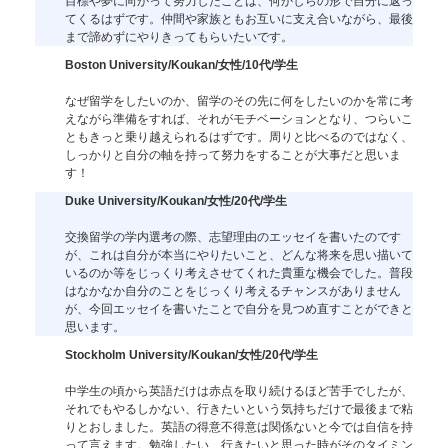
目標や夢に向かって努力したことは、何かしらの形で自分に返っ
てくるはずです。仲間や家族ともお互いに支え合いながら、最後
まで諦めずにやりきってもらいたいです。
Boston University/Koukan/女性/10代/学生
なぜ留学をしたいのか、留学のその先に何をしたいのかを常に考
えながら準備をすれば、それがモチベーションとなり、つらいこ
ともきっと乗り越えられるはずです。周りと比べるのではなく、
しっかりと自分の軸を持って努力をすることが大事だと思いま
す！
Duke University/Koukan/女性/20代/学生
交換留学の学内選考の際、志望理由のエッセイを書いたのです
が、これは自分が本当にやりたいこと、どんな将来を思い描いて
いるのか等をじっくり考えさせてくれた貴重な機会でした。普段
はなかなか自分のことをじっくり考えるチャンスがありません
が、今回エッセイを書いたことで自分を見つめ直すことができと
思います。
Stockholm University/Koukan/女性/20代/学生
中学生の頃から英語だけは赤点を取り続けるほど苦手でしたが、
それでもやるしかない、行きたいという気持ちだけで最後まで粘
りとおしました。英語の得意不得意は関係ないと今では自信を持
って言えます。勉強したい、行きたいと思った時がそのタイミン