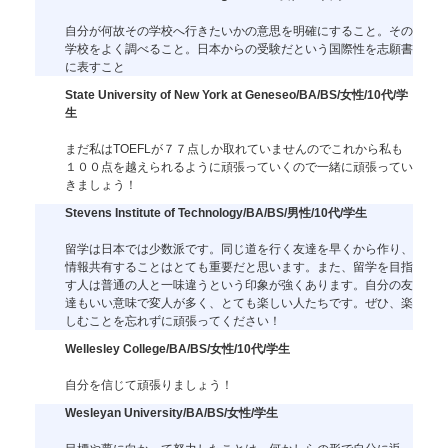
自分が何故その学校へ行きたいかの意思を明確にすること。その
学校をよく調べること。日本からの受験だという国際性を志願書
に表すこと
State University of New York at Geneseo/BA/BS/女性/10代/学
生
まだ私はTOEFLが７７点しか取れていませんのでこれから私も
１００点を越えられるように頑張っていくので一緒に頑張ってい
きましょう！
Stevens Institute of Technology/BA/BS/男性/10代/学生
留学は日本では少数派です。同じ道を行く友達を早くから作り、
情報共有することはとても重要だと思います。また、留学を目指
す人は普通の人と一味違うという印象が強くあります。自分の友
達もいい意味で変人が多く、とても楽しい人たちです。ぜひ、楽
しむことを忘れずに頑張ってください！
Wellesley College/BA/BS/女性/10代/学生
自分を信じて頑張りましょう！
Wesleyan University/BA/BS/女性/学生