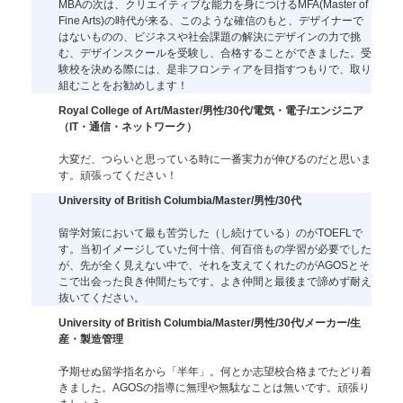
MBAの次は、クリエイティブな能力を身につけるMFA(Master of
Fine Arts)の時代が来る、このような確信のもと、デザイナーで
はないものの、ビジネスや社会課題の解決にデザインの力で挑
む、デザインスクールを受験し、合格することができました。受
験校を決める際には、是非フロンティアを目指すつもりで、取り
組むことをお勧めします！
Royal College of Art/Master/男性/30代/電気・電子/エンジニア
（IT・通信・ネットワーク）
大変だ、つらいと思っている時に一番実力が伸びるのだと思いま
す。頑張ってください！
University of British Columbia/Master/男性/30代
留学対策において最も苦労した（し続けている）のがTOEFLで
す。当初イメージしていた何十倍、何百倍もの学習が必要でした
が、先が全く見えない中で、それを支えてくれたのがAGOSとそ
こで出会った良き仲間たちです。よき仲間と最後まで諦めず耐え
抜いてください。
University of British Columbia/Master/男性/30代/メーカー/生
産・製造管理
予期せぬ留学指名から「半年」。何とか志望校合格までたどり着
きました。AGOSの指導に無理や無駄なことは無いです。頑張り