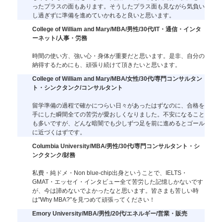
ったプラスの面もあります。そうしたプラス面も見ながら気負い
し過ぎずに準備を進めていかれると良いと思います。
College of William and Mary/MBA/男性/30代/IT・通信・インタ
ーネット/人事・労務
時間の使い方、強い心・身体が重要だと思います。是非、自分の
納得するためにも、頑張り続けて頂きたいと思います。
College of William and Mary/MBA/女性/30代/専門コンサルタン
ト・シンクタンク/コンサルタント
留学準備の過程で確かにつらい日々があったはずなのに、合格を
手にした瞬間全ての苦労が愛おしくなりました。不安になること
も多いですが、どんな暗闇でも少しずつ足を前に進めるとゴール
に近づくはずです。
Columbia University/MBA/男性/30代/専門コンサルタント・シ
ンクタンク/財務
私費・純ドメ・Non blue-chip出身ということで、IELTS・
GMAT・エッセイ・インタビュー全て苦労した記憶しかないです
が、今は諦めないでよかったなと思います。皆さまも苦しい時
は"Why MBA?"を見つめて頑張ってください！
Emory University/MBA/男性/20代/エネルギー/営業・販売