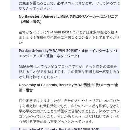
に勉強を重ねることで、必ずスコアは伸びます。けして諦めずに
やりきってください！
Northwestern University/MBA/男性/20代/メーカー/エンジニア
（機械・電気）
後悔がないようにgive your best！辛いときは家族や友達を頼り
ましょう！在校生や卒業生に遠慮なくコンタクトしてみてくださ
い!
Purdue University/MBA/男性/30代/IT・通信・インターネット/
エンジニア（IT・通信・ネットワーク）
MBA受験はとても大変なプロセスですが、きっと自分の成長を
感じることができるはずです。この貴重な期間を精一杯楽しみな
がら駆け抜けてください！
University of California, Berkeley/MBA/男性/30代/メーカー/企
画・運営
疲労困憊ではありましたが、自分の人生やキャリアについてひた
すら考え抜いた受験活動でした。自分のペース感を理解しながら
早め早めに動けたことで希望校に合格できました。諦めずにコツ
コツとやっていくこと、何とかあともう一歩だけ動いてみようと
心がける姿勢が最も重要だったと思っています。
University of California, Berkeley/MBA/男性/30代