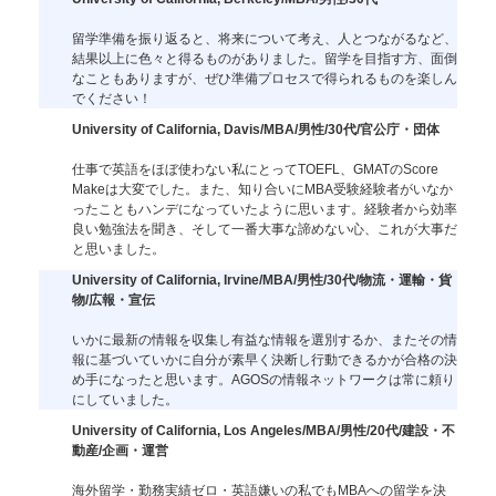
留学準備を振り返ると、将来について考え、人とつながるなど、
結果以上に色々と得るものがありました。留学を目指す方、面倒
なこともありますが、ぜひ準備プロセスで得られるものを楽しん
でください！
University of California, Davis/MBA/男性/30代/官公庁・団体
仕事で英語をほぼ使わない私にとってTOEFL、GMATのScore
Makeは大変でした。また、知り合いにMBA受験経験者がいなか
ったこともハンデになっていたように思います。経験者から効率
良い勉強法を聞き、そして一番大事な諦めない心、これが大事だ
と思いました。
University of California, Irvine/MBA/男性/30代/物流・運輸・貨
物/広報・宣伝
いかに最新の情報を収集し有益な情報を選別するか、またその情
報に基づいていかに自分が素早く決断し行動できるかが合格の決
め手になったと思います。AGOSの情報ネットワークは常に頼り
にしていました。
University of California, Los Angeles/MBA/男性/20代/建設・不
動産/企画・運営
海外留学・勤務実績ゼロ・英語嫌いの私でもMBAへの留学を決