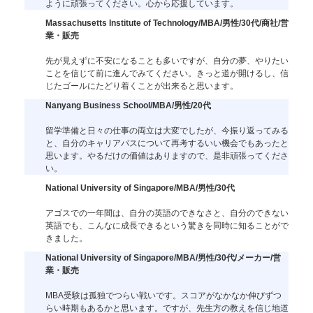
ように頑張ってください。心から応援しています。
Massachusetts Institute of Technology/MBA/男性/30代/商社/営
業・販売
先が見えずに不安になることも多いですが、自分の夢、やりたい
ことを信じて前に進んでみてください。きっと道が開けるし、信
じたゴールにたどり着くことが出来ると思います。
Nanyang Business School/MBA/男性/20代
留学準備と日々の仕事の両立は大変でしたが、今振り返ってみる
と、自分のキャリアパスについて再考するいい機会でもあったと
思います。やるだけの価値はありますので、是非頑張ってくださ
い。
National University of Singapore/MBA/男性/30代
アゴスでの一年間は、自分の英語のできなさと、自分のできない
英語でも、こんなに成長できるという驚きを同時に知ることがで
きました。
National University of Singapore/MBA/男性/30代/メーカー/営
業・販売
MBA受験は孤独でつらい戦いです。スコアがなかなか伸びずつ
らい時期もあるかと思います。ですが、先生方の教えを信じ地道