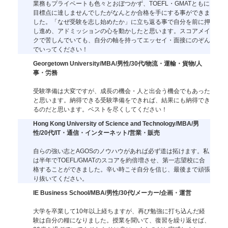
業務もプライベートも色々とおぼつかず、TOEFL・GMATともに
目標点に達しませんでしたがなんとか合格を手にする事ができま
した。「なぜ受験を志し始めたか」に立ち返る事で自分を前に押
し進め、アドミッションの心を動かしたと思います。スコアメイ
クで苦しんでいても、自分の軸を持ってエッセイ・面接にのぞん
でいってください！
Georgetown University/MBA/男性/30代/物流・運輸・貨物/人
事・労務
受験準備は大変ですが、成長の機会・人と出会う機会でもあった
と思います。納得できる受験準備をできれば、結果にも納得でき
るのだと思います。ベストを尽くしてください！
Hong Kong University of Science and Technology/MBA/男
性/20代/IT・通信・インターネット/営業・販売
自らの強い志とAGOSのノウハウがあれば必ず道は拓けます。私
は半年でTOEFL/GMATのスコアを約倍増させ、第一志望校に合
格することができました。辛い時こそ自分を信じ、最後まで頑張
り抜いてください。
IE Business School/MBA/男性/30代/メーカー/企画・運営
大学を卒業して10年以上経ちますが、再び勉強に打ち込んだ経
験は自分の糧になりました。授業を聞いて、復習を繰り返せば、