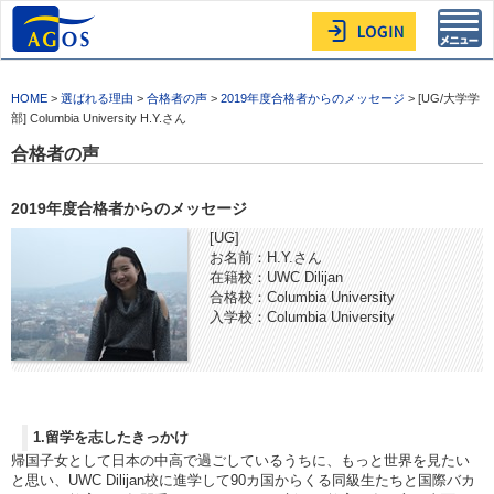
Toggl
navig
HOME
>
選ばれる理由
>
合格者の声
>
2019年度合格者からのメッセージ
> [UG/大学学
部] Columbia University H.Y.さん
合格者の声
2019年度合格者からのメッセージ
[UG]
お名前：H.Y.さん
在籍校：UWC Dilijan
合格校：Columbia University
入学校：Columbia University
1.留学を志したきっかけ
帰国子女として日本の中高で過ごしているうちに、もっと世界を見たい
と思い、UWC Dilijan校に進学して90カ国からくる同級生たちと国際バカ