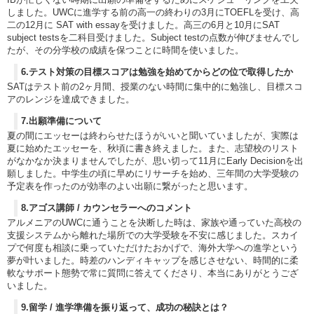
しました。UWCに進学する前の高一の終わりの3月にTOEFLを受け、高
二の12月に SAT with essayを受けました。高三の6月と10月にSAT
subject testsを二科目受けました。Subject testの点数が伸びませんでし
たが、その分学校の成績を保つことに時間を使いました。
6.テスト対策の目標スコアは勉強を始めてからどの位で取得したか
SATはテスト前の2ヶ月間、授業のない時間に集中的に勉強し、目標スコ
アのレンジを達成できました。
7.出願準備について
夏の間にエッセーは終わらせたほうがいいと聞いていましたが、実際は
夏に始めたエッセーを、秋頃に書き終えました。また、志望校のリスト
がなかなか決まりませんでしたが、思い切って11月にEarly Decisionを出
願しました。中学生の頃に早めにリサーチを始め、三年間の大学受験の
予定表を作ったのが効率のよい出願に繋がったと思います。
8.アゴス講師 / カウンセラーへのコメント
アルメニアのUWCに通うことを決断した時は、家族や通っていた高校の
支援システムから離れた場所での大学受験を不安に感じました。スカイ
プで何度も相談に乗っていただけたおかげで、海外大学への進学という
夢が叶いました。時差のハンディキャップを感じさせない、時間的に柔
軟なサポート態勢で常に質問に答えてくださり、本当にありがとうござ
いました。
9.留学 / 進学準備を振り返って、成功の秘訣とは？