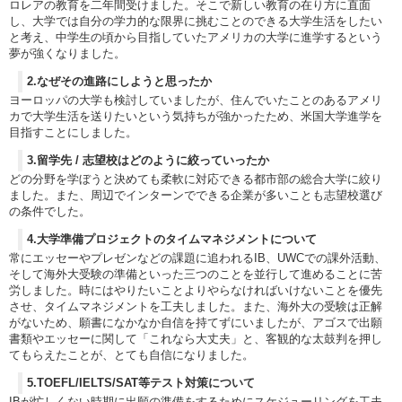
ロレアの教育を二年間受けました。そこで新しい教育の在り方に直面
し、大学では自分の学力的な限界に挑むことのできる大学生活をしたい
と考え、中学生の頃から目指していたアメリカの大学に進学するという
夢が強くなりました。
2.なぜその進路にしようと思ったか
ヨーロッパの大学も検討していましたが、住んでいたことのあるアメリ
カで大学生活を送りたいという気持ちが強かったため、米国大学進学を
目指すことにしました。
3.留学先 / 志望校はどのように絞っていったか
どの分野を学ぼうと決めても柔軟に対応できる都市部の総合大学に絞り
ました。また、周辺でインターンでできる企業が多いことも志望校選び
の条件でした。
4.大学準備プロジェクトのタイムマネジメントについて
常にエッセーやプレゼンなどの課題に追われるIB、UWCでの課外活動、
そして海外大受験の準備といった三つのことを並行して進めることに苦
労しました。時にはやりたいことよりやらなければいけないことを優先
させ、タイムマネジメントを工夫しました。また、海外大の受験は正解
がないため、願書になかなか自信を持てずにいましたが、アゴスで出願
書類やエッセーに関して「これなら大丈夫」と、客観的な太鼓判を押し
てもらえたことが、とても自信になりました。
5.TOEFL/IELTS/SAT等テスト対策について
IBが忙しくない時期に出願の準備をするためにスケジューリングを工夫