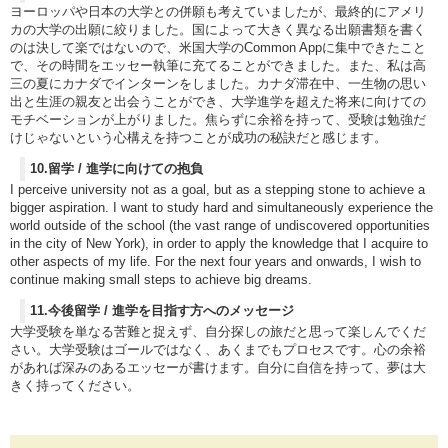
ヨーロッパや日本の大学との併願も考えていましたが、最終的にアメリ
カの大学の出願に絞りました。国によって大きく異なる出願書類を書く
のは決して楽ではないので、米国大学のCommon Appに集中できたこと
で、その時間をエッセー執筆に充てることができました。また、私は高
三の夏にカナダでインターンをしました。カナダ滞在中、一生物の思い
出と生涯の親友と出会うことができ、大学進学を超えた将来に向けての
モチベーションが上がりました。焦らずに余裕を持って、受験は勉強だ
けじゃないという心構えを持つことが成功の秘訣だと感じます。
10.留学 / 進学に向けての抱負
I perceive university not as a goal, but as a stepping stone to achieve a
bigger aspiration. I want to study hard and simultaneously experience the
world outside of the school (the vast range of undiscovered opportunities
in the city of New York), in order to apply the knowledge that I acquire to
other aspects of my life. For the next four years and onwards, I wish to
continue making small steps to achieve big dreams.
11.今後留学 / 進学を目指す方へのメッセージ
大学受験を単なる苦難と捉えず、自分探しの旅だと思って楽しんでくだ
さい。大学受験はゴールではなく、あくまでもプロセスです。心の余裕
があれば深みのあるエッセーが書けます。自分に自信を持って、夢は大
きく持ってください。