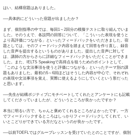
はい、結構宿題はありました。
──具体的にどういった宿題が出ましたか？
まず、個別指導の中では、毎回1～2回分の模擬テストに取り組んでいま
した。そのうえで、各設問の回答について、「こういった表現を使うと
より高評価につながる」といったフィードバックをいただきました。宿
題としては、そのフィードバック内容を踏まえて回答を作り直し、録音
した音声を提出するというものがありました。提出した音声に対して
は、講師の方からさらに詳細なフィードバックをいただくことができま
した。また、IELTS Speakingで高得点を狙うためのポイントとして、
「このような文法事項を使うと評価につながる」といったテーマ別の課
題もありました。最初の5～6回ほどはそうした内容が中心で、それぞれ
の表現や文法事項を覚え、実際に使えるようにしていくという形だった
と思います。
──先生が結構ポジティブにモチベートしてくれたとアンケートにも記載
してくださっていましたが、どういうところが良かったですか？
本当に明るい方で、ちゃんと褒めてくれるところがよかったです。一方
でフィードバックするところはしっかりフィードバックしてくれて、い
いとこどりができている方だなというのが良かったです。
──以前TOEFLではグループレッスンを受けていたとのことですが、個別