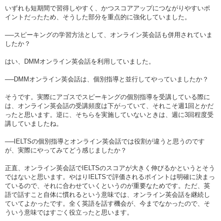
いずれも短期間で習得しやすく、かつスコアアップにつながりやすいポ
イントだったため、そうした部分を重点的に強化していました。
──スピーキングの学習方法として、オンライン英会話も併用されていま
したか？
はい、DMMオンライン英会話を利用していました。
──DMMオンライン英会話は、個別指導と並行してやっていましたか？
そうです。実際にアゴスでスピーキングの個別指導を受講している際に
は、オンライン英会話の受講頻度は下がっていて、それこそ週1回とかだ
ったと思います。逆に、そちらを実施していないときは、週に3回程度受
講していましたね。
──IELTSの個別指導とオンライン英会話では役割が違うと思うのです
が、実際にやってみてどう感じましたか？
正直、オンライン英会話でIELTSのスコアが大きく伸びるかというとそう
ではないと思います。やはりIELTSで評価されるポイントは明確に決まっ
ているので、それに合わせていくというのが重要なためです。ただ、英
語で話すこと自体に慣れるという意味では、オンライン英会話を継続し
ていてよかったです。全く英語を話す機会が、今までなかったので、そ
ういう意味ではすごく役立ったと思います。