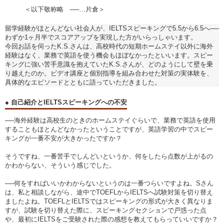
＜以下敬称略 ──…片倉＞
留学経験がほとんどない社会人が、IELTSスピーキングで5.5から6.5へ──
わずか1ヶ月半でスコアアップを実現した方がいらっしゃいます。
今回お話を伺ったK.S.さんは、高校時代の短期ホームステイ以外に海外
経験はなく、業務で英語を使う機会もほぼなかったといいます。スピー
キングに強い苦手意識を抱えていたK.S.さんが、どのようにして壁を乗
り越えたのか。ビデオ講座と個別指導を組み合わせた対策の実体験を、
具体的なエピソードとともに語っていただきました。
● 自己紹介とIELTSスピーキングへの不安
──海外経験は高校生のときのホームステイぐらいで、業務で英語を使用
することもほとんどなかったということですが、英語学習の中でスピー
キングが一番不安が大きかったですか？
そうですね、一番苦手でしんどいというか、何をしたら点数が上がるの
かわからない、そういう感じでした。
──何をすればいいかわからないというのは一番つらいですよね。Sさん
は、私と相談しながら、途中でTOEFLからIELTSへ試験対策を切り替え
ましたよね。TOEFLとIELTSではスピーキングの形式が大きく異なりま
すが、試験を切り替えた際に、スピーキングセクションで戸惑った点
や、最初にIELTSをご受験された際の感想を教えてもらっていいですか？