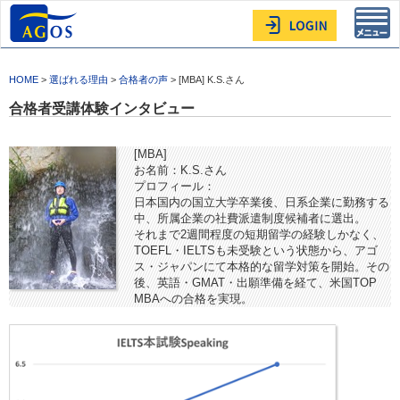
Toggl
navig
HOME
>
選ばれる理由
>
合格者の声
> [MBA] K.S.さん
合格者受講体験インタビュー
[MBA]
お名前：K.S.さん
プロフィール：
日本国内の国立大学卒業後、日系企業に勤務する
中、所属企業の社費派遣制度候補者に選出。
それまで2週間程度の短期留学の経験しかなく、
TOEFL・IELTSも未受験という状態から、アゴ
ス・ジャパンにて本格的な留学対策を開始。その
後、英語・GMAT・出願準備を経て、米国TOP
MBAへの合格を実現。