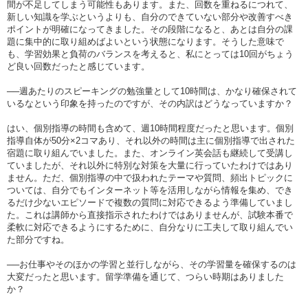
間が不足してしまう可能性もあります。また、回数を重ねるにつれて、
新しい知識を学ぶというよりも、自分のできていない部分や改善すべき
ポイントが明確になってきました。その段階になると、あとは自分の課
題に集中的に取り組めばよいという状態になります。そうした意味で
も、学習効果と負荷のバランスを考えると、私にとっては10回がちょう
ど良い回数だったと感じています。
──週あたりのスピーキングの勉強量として10時間は、かなり確保されて
いるなという印象を持ったのですが、その内訳はどうなっていますか？
はい、個別指導の時間も含めて、週10時間程度だったと思います。個別
指導自体が50分×2コマあり、それ以外の時間は主に個別指導で出された
宿題に取り組んでいました。また、オンライン英会話も継続して受講し
ていましたが、それ以外に特別な対策を大量に行っていたわけではあり
ません。ただ、個別指導の中で扱われたテーマや質問、頻出トピックに
ついては、自分でもインターネット等を活用しながら情報を集め、でき
るだけ少ないエピソードで複数の質問に対応できるよう準備していまし
た。これは講師から直接指示されたわけではありませんが、試験本番で
柔軟に対応できるようにするために、自分なりに工夫して取り組んでい
た部分ですね。
──お仕事やそのほかの学習と並行しながら、その学習量を確保するのは
大変だったと思います。留学準備を通じて、つらい時期はありました
か？