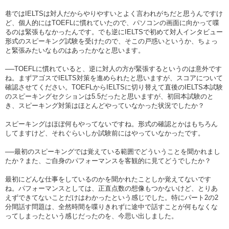
巷ではIELTSは対人だからやりやすいとよく言われがちだと思うんですけ
ど、個人的にはTOEFLに慣れていたので、パソコンの画面に向かって喋
るのは緊張もなかったんです。でも逆にIELTSで初めて対人インタビュー
形式のスピーキング試験を受けたので、そこの戸惑いというか、ちょっ
と緊張みたいなものはあったかなと思います。
──TOEFLに慣れていると、逆に対人の方が緊張するというのは意外です
ね。まずアゴスでIELTS対策を進められたと思いますが、スコアについて
確認させてください。TOEFLからIELTSに切り替えて直後のIELTS本試験
のスピーキングセクションは5.5だったと思いますが、初回本試験のと
き、スピーキング対策はほとんどやっていなかった状況でしたか？
スピーキングはほぼ何もやってないですね。形式の確認とかはもちろん
してますけど、それぐらいしか試験前にはやっていなかったです。
──最初のスピーキングでは覚えている範囲でどういうことを聞かれまし
たか？また、ご自身のパフォーマンスを客観的に見てどうでしたか？
最初にどんな仕事をしているのかを聞かれたことしか覚えてないです
ね。パフォーマンスとしては、正直点数の想像もつかないけど、とりあ
えずできてないことだけはわかったという感じでした。特にパート2の2
分間話す問題は、全然時間を喋りきれずに途中で話すことが何もなくな
ってしまったという感じだったのを、今思い出しました。