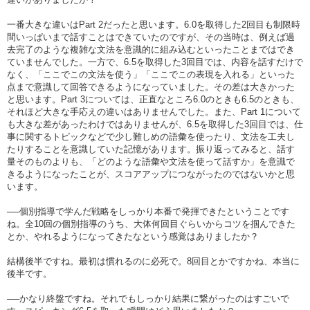
一番大きな違いはPart 2だったと思います。6.0を取得した2回目も制限時
間いっぱいまで話すことはできていたのですが、その当時は、例えば過
去完了のような複雑な文法を意識的に組み込むといったことまではでき
ていませんでした。一方で、6.5を取得した3回目では、内容を話すだけで
なく、「ここでこの文法を使う」「ここでこの表現を入れる」といった
点まで意識して回答できるようになっていました。その差は大きかった
と思います。Part 3については、正直なところ6.0のときも6.5のときも、
それほど大きな手応えの違いはありませんでした。また、Part 1について
も大きな差があったわけではありませんが、6.5を取得した3回目では、仕
事に関するトピックなどで少し難しめの語彙を使ったり、文法を工夫し
たりすることを意識していた記憶があります。振り返ってみると、話す
量そのものよりも、「どのような語彙や文法を使って話すか」を意識で
きるようになったことが、スコアアップにつながったのではないかと思
います。
──個別指導で学んだ戦略をしっかり本番で発揮できたということです
ね。全10回の個別指導のうち、大体何回目ぐらいからコツを掴んできた
とか、やれるようになってきたなという感覚はありましたか？
結構後半ですね。最初は慣れるのに必死で。8回目とかですかね、本当に
後半です。
──かなり終盤ですね。それでもしっかり結果に繋がったのはすごいで