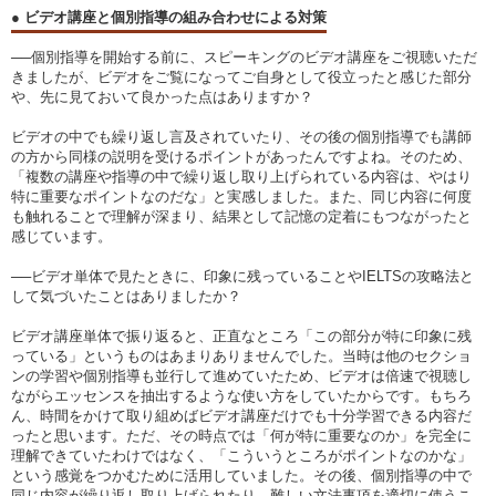
● ビデオ講座と個別指導の組み合わせによる対策
──個別指導を開始する前に、スピーキングのビデオ講座をご視聴いただ
きましたが、ビデオをご覧になってご自身として役立ったと感じた部分
や、先に見ておいて良かった点はありますか？
ビデオの中でも繰り返し言及されていたり、その後の個別指導でも講師
の方から同様の説明を受けるポイントがあったんですよね。そのため、
「複数の講座や指導の中で繰り返し取り上げられている内容は、やはり
特に重要なポイントなのだな」と実感しました。また、同じ内容に何度
も触れることで理解が深まり、結果として記憶の定着にもつながったと
感じています。
──ビデオ単体で見たときに、印象に残っていることやIELTSの攻略法と
して気づいたことはありましたか？
ビデオ講座単体で振り返ると、正直なところ「この部分が特に印象に残
っている」というものはあまりありませんでした。当時は他のセクショ
ンの学習や個別指導も並行して進めていたため、ビデオは倍速で視聴し
ながらエッセンスを抽出するような使い方をしていたからです。もちろ
ん、時間をかけて取り組めばビデオ講座だけでも十分学習できる内容だ
ったと思います。ただ、その時点では「何が特に重要なのか」を完全に
理解できていたわけではなく、「こういうところがポイントなのかな」
という感覚をつかむために活用していました。その後、個別指導の中で
同じ内容が繰り返し取り上げられたり、難しい文法事項を適切に使うこ