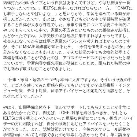
結構打たれ強いタイプという自負はあるんですけど、やはり夏頃が一番
きつかったですね…。IELTSに集中しなければならない一方、「GMATに
も着手しないとやばいよな…」と思いながら、学習を進めている時が結
構しんどかったです。あとは、小さな子どもがいる中で学習時間を確保
すること自体が大きな課題でした。家事や育児については妻に全面的に
やってもらっている中で、家庭の不安みたいなものとの板挟みが結構し
んどかったですね。大学受験の頃は勉強に集中すればよかったですし、
社会人になってからは仕事と家庭のバランスを考えればよかったのです
が、そこにMBA出願準備が加わるため、「今何を優先すべきなのか」が
分からなくなることもありました。そんな状況の中でも比較的効率よく
準備を進めることができたのは、アゴスのサービスのおかげだったと感
じています。学習内容や優先順位が明確だったため、限られた時間の中
でも迷わず取り組むことができました。
──仕事・家庭・勉強の三つ巴は本当に大変ですよね。そういう状況の中
で、アゴスを使ってみた所感を伺ってもいいですか？出願書類・インタ
ビュー対策、テスト対策、留学アドバイザーとの定期的な面談など、そ
れぞれどうでしたか？
やはり、出願準備全体をトータルでサポートしてもらえたことが非常に
ありがたかったです。例えば、TOEFL対策を続けるべきか、それとも
IELTSに切り替えるべきかといった重要な判断についても、担当アドバイ
ザーの方に相談すれば、自分の状況に応じたアドバイスをいただくこと
ができました。また、試験対策だけでなく、今後のスケジュール調整や
学習計画についても相談できたのが非常に心強かったです。単に講座を