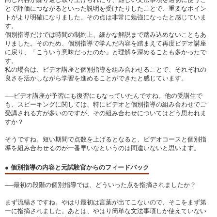
とで評価につながるといった説明を受けたりしたことで、重要なポイン
トがより明確になりました。その点は非常に勉強になったと感じていま
す。
個別指導だけでは時間の制約上、細かな解説まで踏み込めないこともあ
りました。そのため、個別指導で学んだ内容を踏まえて再度ビデオ講座
に戻り、「こういう意味だったのか」と理解を深めることも多かったで
す。
私の場合は、ビデオ講座と個別指導を組み合わせることで、それぞれの
良さを活かしながら学習を進めることができたと感じています。
──ビデオ講座が予習にも復習にもなっていたんですね。他の受講生で
も、スピーキングに関しては、特にビデオと個別指導の組み合わせでご
受講される方が多いのですが、その組み合わせについてはどう思われま
すか？
そうですね。短い期間で点数を上げるとなると、ビデオコースと個別指
導を組み合わせるのが一番早いなというのは間違いないと思います。
● 個別指導の内容と元試験官からのフィードバック
──最初の段階の個別指導では、どういった点を指摘されましたか？
まず流暢さですね。やはり最初は言葉が出てこないので、そこをまず第
一に指摘されました。あとは、やはり簡単な文法事項しか使えていない