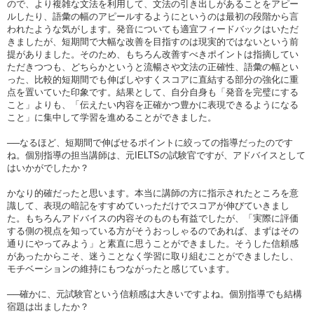
ので、より複雑な文法を利用して、文法の引き出しがあることをアピー
ルしたり、語彙の幅のアピールするようにというのは最初の段階から言
われたような気がします。発音についても適宜フィードバックはいただ
きましたが、短期間で大幅な改善を目指すのは現実的ではないという前
提がありました。そのため、もちろん改善すべきポイントは指摘してい
ただきつつも、どちらかというと流暢さや文法の正確性、語彙の幅とい
った、比較的短期間でも伸ばしやすくスコアに直結する部分の強化に重
点を置いていた印象です。結果として、自分自身も「発音を完璧にする
こと」よりも、「伝えたい内容を正確かつ豊かに表現できるようになる
こと」に集中して学習を進めることができました。
──なるほど、短期間で伸ばせるポイントに絞っての指導だったのです
ね。個別指導の担当講師は、元IELTSの試験官ですが、アドバイスとして
はいかがでしたか？
かなり的確だったと思います。本当に講師の方に指示されたところを意
識して、表現の暗記をすすめていっただけでスコアが伸びていきまし
た。もちろんアドバイスの内容そのものも有益でしたが、「実際に評価
する側の視点を知っている方がそうおっしゃるのであれば、まずはその
通りにやってみよう」と素直に思うことができました。そうした信頼感
があったからこそ、迷うことなく学習に取り組むことができましたし、
モチベーションの維持にもつながったと感じています。
──確かに、元試験官という信頼感は大きいですよね。個別指導でも結構
宿題は出ましたか？