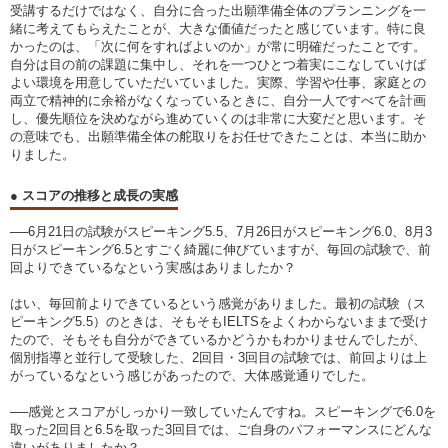
受講するだけではなく、自分に合った出願準備全体のプランニングを一
緒に考えてもらえたことが、大きな価値だったと感じています。特に良
かったのは、「次に何をすればよいのか」が常に明確だったことです。
自分は目の前の課題に集中し、それを一つひとつ着実にこなしていけば
よい環境を用意していただいていました。実際、学習や仕事、家庭との
両立で精神的に余裕がなくなっているときに、自分一人ですべてを計画
し、優先順位を決めながら進めていくのは非常に大変だと思います。そ
の意味でも、出願準備全体の舵取りをお任せできたことは、本当に助か
りました。
● スコアの推移と成長の実感
──6月21日の試験がスピーキング5.5、7月26日がスピーキング6.0、8月3
日がスピーキング6.5とすごく綺麗に伸びていますが、毎回の試験で、前
回よりできているなという実感はありましたか？
はい、毎回前よりできているという感覚がありました。最初の試験（ス
ピーキング5.5）のときは、そもそもIELTSをよくわからないままで受け
たので、そもそも自分ができているかどうかもわかりませんでしたが、
個別指導と並行して受験した、2回目・3回目の試験では、前回よりは上
がっているなという感じがあったので、大体感覚通りでした。
──感覚とスコアがしっかり一致していたんですね。スピーキングで6.0を
取った2回目と6.5を取った3回目では、ご自身のパフォーマンスにどんな
違いがありましたか？