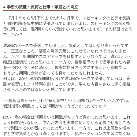
● 学習の頻度・負荷と仕事・家庭との両立
──7月中旬から8月下旬までの約1ヶ月半で、スピーキングのビデオ受講
と個別指導を集中的に受講されていましたよね。スピーキングの個別指
導に関しては、週2回ぐらいで受けていたと思いますが、その頻度はどう
でしたか？
週2回のペースで受講していました。負荷としてはかなり高かったです
し、正直なところ、宿題を毎回完璧にこなせていたわけではありませ
ん。ただ、短期間でスコアアップを目指すという観点では、週2回という
頻度は適切だったと思います。一方で、個別指導の中で提示された内容
を一つひとつ十分に消化し、確実に自分のものにするという意味では、
もう少し期間に余裕があっても良かったかもしれません。
例えば、2か月程度の期間をかけて週1回のペースで受講していれば、宿
題や復習にもより時間を割くことができ、学んだ内容をさらに深く定着
させられたのではないかと感じています。
──負荷は高かったけれど短期集中という目的には合っていたんですね。
個別指導の回数としては10回がちょうどよかったですか？
はい、私の場合は10回という回数がちょうど良かったと思います。これ
より回数が少ないと、学んだ内容を実際に使いながら定着させるところ
まで到達するのが難しかったと思います。一方で、これ以上回数を増や
すと学習負荷もかなり高くなりますし、他のセクションの学習に割く時