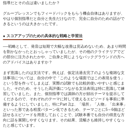
指導だとその点は違いましたか？
グループレッスンでもフィードバックをもらう機会自体はありますが、
やはり個別指導だと自分と先生だけなので、完全に自分のための話がで
きるというのは大きかったです。
● スコアアップのための具体的な戦略と学習法
──戦略として、発音は短期で大幅な改善は見込めないため、あまり時間
を割かなかったとおっしゃっていましたが、その他のクライテリアでど
の部分に注力されたかや、ご自身と同じようなバックグラウンドの方へ
のアドバイスはありますか？
まず意識したのは文法です。例えば、仮定法過去完了のような複雑な文
法事項については、自分の中で「このような場面ではこの表現を使う」
という型を作ってしまえば、実際の試験でも比較的使いやすいと感じま
した。そのため、そうした高評価につながる文法表現は特に意識して練
習していました。また、個別指導では講師の方が頻出テーマを提示して
くださるので、それぞれのテーマに対して使えるエピソードを事前に準
備するようにしていました。特にPart 2は、「場所」「人物」「出来事」
といった形である程度パターン化できるため、テーマごとに5～6個ほど
話せるエピソードを用意しておくことで、試験本番でも自分の得意な方
向に話を展開しやすくなります。その結果、流暢さも維持しやすくなっ
たと感じています。