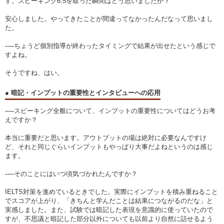
す。スピーキング6.5を取った瞬間はどう思いましたか？
安心しました。やってきたことが間違ってなかったんだなって思いまし
た。
──ちょうど個別指導が終わったタイミングで結果が出せたという感じで
すよね。
そうですね、はい。
● 暗記・インプットの重要性とインタビューへの応用
──スピーキング全般について、インプットの重要性についてはどうお考
えですか？
本当に重要だと思います。アウトプットの場は絶対に必要なんですけ
ど、それと同じぐらいインプットもやっぱり大事だよねというのは感じ
ます。
──そのことにはいつ頃気づかれたんですか？
IELTS対策を進めているときでした。実際にインプットを積み重ねること
でスコアが上がり、「きちんと学んだことは結果につながるのだな」と
実感しました。また、試験では暗記した表現を意識的に使っていたので
すが、不思議と暗記した部分以外についても以前より自然に話せるよう