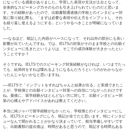
になっている感覚がありました。学習した表現や文法が土台となって、
全体的なスピーキング力そのものも引き上げられていたのだと思いま
す。その経験があったので、出願書類通過後の学校とのインタビュー対
策に取り組む際も、「まずは必要な表現や伝え方をインプットし、それ
を繰り返し使えるようにする」というやるべきことが明確になっていま
した。
──なるほど、暗記した内容がベースになって、それ以外の部分にも良い
影響が出ていたんですね。では、IELTSの対策がそのまま学校との出願イ
ンタビューに生きたというよりは、そこでの成功体験が大きかったとい
うことですか？
そうですね。IELTSでのスピーキング対策経験がなければ、いつまでたっ
ても、結局何をすれば喋れるようになるんだろうというのがわからなか
ったんじゃないかなと思いますね。
──IELTSで「インプットをすればちゃんと結果が出る」と実感できたこ
とが、学校側との出願インタビュー対策への自信につながったわけです
ね。最後に、留学経験がほとんどない方に対して、出願インタビュー対
策の心構えやアドバイスがあれば教えてください。
本当に純ジャパで留学経験がなかったら、学校側とのインタビューにし
ろ、IELTSスピーキングにしろ、暗記が全てだと思います。特にインタビ
ューなんて聞かれることがかなり決まっていて、相当準備しやすいです
し、出願書類の提出後は、時間があると思うので、暗記する時間もある