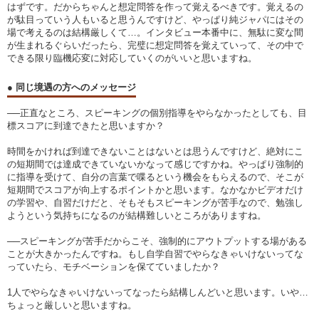
はずです。だからちゃんと想定問答を作って覚えるべきです。覚えるの
が駄目っていう人もいると思うんですけど、やっぱり純ジャパにはその
場で考えるのは結構厳しくて…。インタビュー本番中に、無駄に変な間
が生まれるぐらいだったら、完璧に想定問答を覚えていって、その中で
できる限り臨機応変に対応していくのがいいと思いますね。
● 同じ境遇の方へのメッセージ
──正直なところ、スピーキングの個別指導をやらなかったとしても、目
標スコアに到達できたと思いますか？
時間をかければ到達できないことはないとは思うんですけど、絶対にこ
の短期間では達成できていないかなって感じですかね。やっぱり強制的
に指導を受けて、自分の言葉で喋るという機会をもらえるので、そこが
短期間でスコアが向上するポイントかと思います。なかなかビデオだけ
の学習や、自習だけだと、そもそもスピーキングが苦手なので、勉強し
ようという気持ちになるのが結構難しいところがありますね。
──スピーキングが苦手だからこそ、強制的にアウトプットする場がある
ことが大きかったんですね。もし自学自習でやらなきゃいけないってな
っていたら、モチベーションを保てていましたか？
1人でやらなきゃいけないってなったら結構しんどいと思います。いや…
ちょっと厳しいと思いますね。