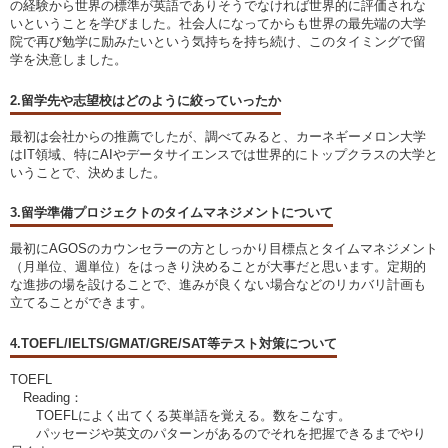
の経験から世界の標準が英語でありそうでなければ世界的に評価されな
いということを学びました。社会人になってからも世界の最先端の大学
院で再び勉学に励みたいという気持ちを持ち続け、このタイミングで留
学を決意しました。
2.留学先や志望校はどのように絞っていったか
最初は会社からの推薦でしたが、調べてみると、カーネギーメロン大学
はIT領域、特にAIやデータサイエンスでは世界的にトップクラスの大学と
いうことで、決めました。
3.留学準備プロジェクトのタイムマネジメントについて
最初にAGOSのカウンセラーの方としっかり目標点とタイムマネジメント
（月単位、週単位）をはっきり決めることが大事だと思います。定期的
な進捗の場を設けることで、進みが良くない場合などのリカバリ計画も
立てることができます。
4.TOEFL/IELTS/GMAT/GRE/SAT等テスト対策について
TOEFL
Reading：
TOEFLによく出てくる英単語を覚える。数をこなす。
パッセージや英文のパターンがあるのでそれを把握できるまでやり