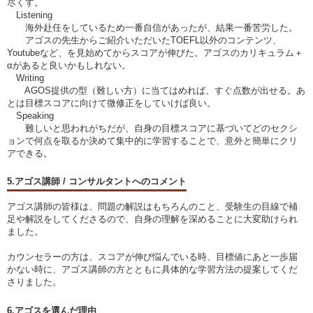
尽くす。
Listening
海外赴任をしているため一番自信があったが、結果一番苦労した。
アゴスの先生からご紹介いただいたTOEFL以外のコンテンツ、
Youtubeなど、を見始めてからスコアが伸びた。アゴスのカリキュラム＋
αがあると良いかもしれない。
Writing
AGOS提供の型（難しい方）に当てはめれば、すぐ点数が出せる。あ
とは目標スコアに向けて微修正をしていけば良い。
Speaking
難しいと思われがちだが、自身の目標スコアに基づいてどのセクシ
ョンで何点を取るか決めて集中的に学習することで、意外と簡単にクリ
アできる。
5.アゴス講師 / コンサルタントへのコメント
アゴス講師の皆様は、問題の解説はもちろんのこと、受験生の目線で補
足や解説をしてくださるので、自身の理解を深めることに大変助けられ
ました。
カウンセラーの方は、スコアが伸び悩んでいる時、目標値にあと一歩届
かない時に、アゴス講師の方とともに具体的な学習方法の提案してくだ
さりました。
6.アゴスを選んだ理由