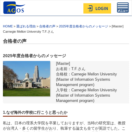
Toggl
navig
HOME
>
選ばれる理由
>
合格者の声
>
2025年度合格者からのメッセージ
> [Master]
Carnegie Mellon University T.F.さん
合格者の声
2025年度合格者からのメッセージ
[Master]
お名前：T.F.さん
合格校：Carnegie Mellon University
(Master of Information Systems
Management program)
入学校：Carnegie Mellon University
(Master of Information Systems
Management program)
1.なぜ海外の学校に行こうと思ったか
私は、日本の理系大学院を卒業しておりますが、当時の研究室は、教授
が台湾人・多くの留学生がおり、執筆する論文も全てが英語でした。こ