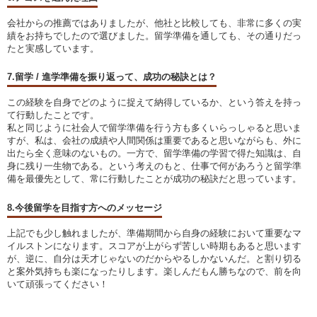
会社からの推薦ではありましたが、他社と比較しても、非常に多くの実
績をお持ちでしたので選びました。留学準備を通しても、その通りだっ
たと実感しています。
7.留学 / 進学準備を振り返って、成功の秘訣とは？
この経験を自身でどのように捉えて納得しているか、という答えを持っ
て行動したことです。
私と同じように社会人で留学準備を行う方も多くいらっしゃると思いま
すが、私は、会社の成績や人間関係は重要であると思いながらも、外に
出たら全く意味のないもの。一方で、留学準備の学習で得た知識は、自
身に残り一生物である。という考えのもと、仕事で何があろうと留学準
備を最優先として、常に行動したことが成功の秘訣だと思っています。
8.今後留学を目指す方へのメッセージ
上記でも少し触れましたが、準備期間から自身の経験において重要なマ
イルストンになります。スコアが上がらず苦しい時期もあると思います
が、逆に、自分は天才じゃないのだからやるしかないんだ。と割り切る
と案外気持ちも楽になったりします。楽しんだもん勝ちなので、前を向
いて頑張ってください！