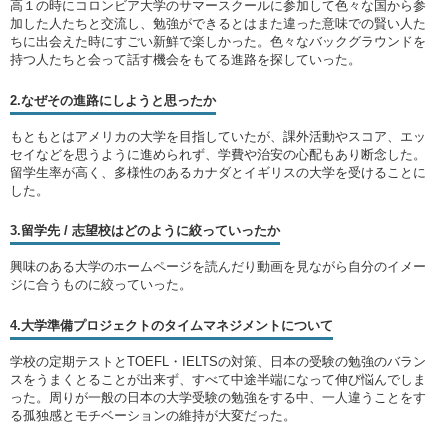
高１の時にコロンビア大学のサマースクールに参加して色々な国から参
加した人たちと交流し、勉強ができるとはまた違った意味での賢い人た
ちに出会えた時にすごい新鮮で楽しかった。色々なバックグラウンドを
持つ人たちと会って話す機会をもてる進路を探していった。
2.なぜその進路にしようと思ったか
もともとはアメリカの大学を目指していたが、課外活動やスコア、エッ
セイなどを思うように進められず、学費や治安の心配もあり断念した。
留学生率が高く、多様性のあるカナダとイギリスの大学を受けることに
した。
3.留学先 / 志望校はどのように絞っていったか
興味のある大学のホームページを読んだり動画を見ながら自分のイメー
ジに合うものに絞っていった。
4.大学準備プロジェクトのタイムマネジメントについて
学校の定期テストとTOEFL・IELTSの対策、日本の受験の勉強のバラン
スをうまくとることが出来ず、すべて中途半端になって伸び悩んでしま
った。周りが一般の日本の大学受験の勉強をする中、一人違うことをす
る孤独感とモチベーションの維持が大変だった。