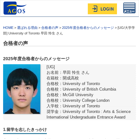
Toggl
navig
HOME
>
選ばれる理由
>
合格者の声
>
2025年度合格者からのメッセージ
> [UG/大学学
部] University of Toronto 早田 怜生 さん
合格者の声
2025年度合格者からのメッセージ
[UG]
お名前：早田 怜生 さん
在籍校：開成高校
合格校：University of Toronto
合格校：University of British Columbia
合格校：McGill University
合格校：University College London
入学校：University of Toronto
奨学金：University of Toronto : Arts & Science
International Undergraduate Entrance Award
1.留学を志したきっかけ