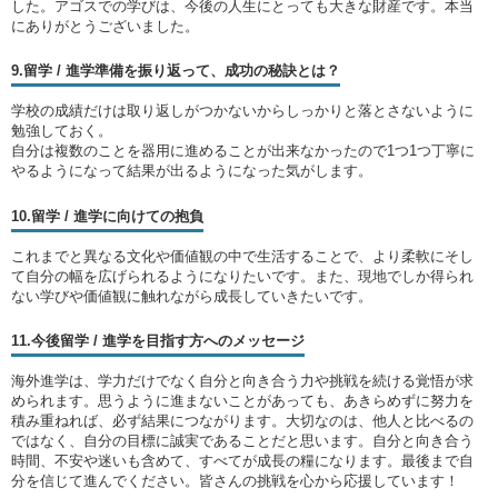
した。アゴスでの学びは、今後の人生にとっても大きな財産です。本当
にありがとうございました。
9.留学 / 進学準備を振り返って、成功の秘訣とは？
学校の成績だけは取り返しがつかないからしっかりと落とさないように
勉強しておく。
自分は複数のことを器用に進めることが出来なかったので1つ1つ丁寧に
やるようになって結果が出るようになった気がします。
10.留学 / 進学に向けての抱負
これまでと異なる文化や価値観の中で生活することで、より柔軟にそし
て自分の幅を広げられるようになりたいです。また、現地でしか得られ
ない学びや価値観に触れながら成長していきたいです。
11.今後留学 / 進学を目指す方へのメッセージ
海外進学は、学力だけでなく自分と向き合う力や挑戦を続ける覚悟が求
められます。思うように進まないことがあっても、あきらめずに努力を
積み重ねれば、必ず結果につながります。大切なのは、他人と比べるの
ではなく、自分の目標に誠実であることだと思います。自分と向き合う
時間、不安や迷いも含めて、すべてが成長の糧になります。最後まで自
分を信じて進んでください。皆さんの挑戦を心から応援しています！