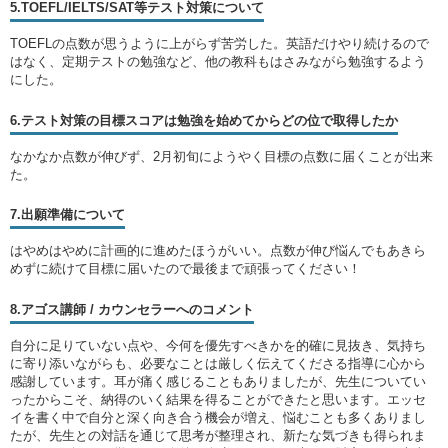
5.TOEFL/IELTS/SAT等テスト対策について
TOEFLの点数が思うように上がらず苦労した。英語だけやり続けるので
はなく、定期テストの勉強など、他の教科もはさみながら勉強するよう
にした。
6.テスト対策の目標スコアは勉強を始めてからどの位で取得したか
なかなか点数が伸びず、2月初旬にようやく目標の点数に届くことが出来
た。
7.出願準備について
はやめはやめに計画的に進めたほうがいい。点数が伸び悩んでもあきら
めずに続けて目標に届いたので最後まで頑張ってください！
8.アゴス講師 / カウンセラーへのコメント
自分に足りていない点や、今何を優先すべきかを的確に見抜き、気持ち
に寄り添いながらも、必要なことは厳しく伝えてくださる指導に心から
感謝しています。耳が痛く感じることもありましたが、先生についてい
ったからこそ、納得のいく結果を得ることができたと思います。エッセ
イを書く中で自分と深く向き合う機会が増え、悩むことも多くありまし
たが、先生との対話を通じて思考が整理され、新たな気づきも得られま