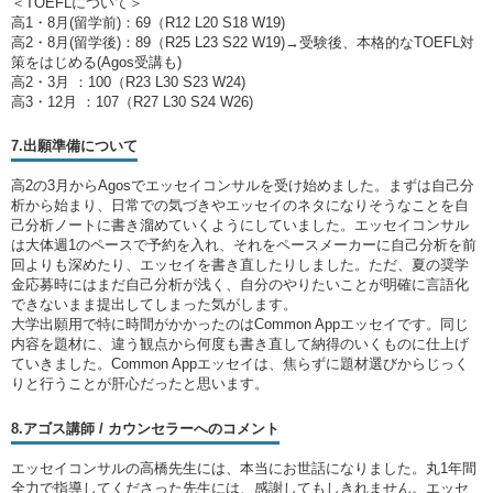
＜TOEFLについて＞
高1・8月(留学前)：69（R12 L20 S18 W19)
高2・8月(留学後)：89（R25 L23 S22 W19)→受験後、本格的なTOEFL対
策をはじめる(Agos受講も)
高2・3月 ：100（R23 L30 S23 W24)
高3・12月 ：107（R27 L30 S24 W26)
7.出願準備について
高2の3月からAgosでエッセイコンサルを受け始めました。まずは自己分
析から始まり、日常での気づきやエッセイのネタになりそうなことを自
己分析ノートに書き溜めていくようにしていました。エッセイコンサル
は大体週1のペースで予約を入れ、それをペースメーカーに自己分析を前
回よりも深めたり、エッセイを書き直したりしました。ただ、夏の奨学
金応募時にはまだ自己分析が浅く、自分のやりたいことが明確に言語化
できないまま提出してしまった気がします。
大学出願用で特に時間がかかったのはCommon Appエッセイです。同じ
内容を題材に、違う観点から何度も書き直して納得のいくものに仕上げ
ていきました。Common Appエッセイは、焦らずに題材選びからじっく
りと行うことが肝心だったと思います。
8.アゴス講師 / カウンセラーへのコメント
エッセイコンサルの高橋先生には、本当にお世話になりました。丸1年間
全力で指導してくださった先生には、感謝してもしきれません。エッセ