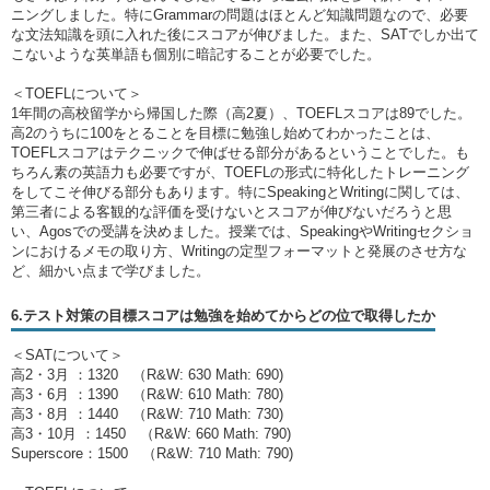
ニングしました。特にGrammarの問題はほとんど知識問題なので、必要
な文法知識を頭に入れた後にスコアが伸びました。また、SATでしか出て
こないような英単語も個別に暗記することが必要でした。
＜TOEFLについて＞
1年間の高校留学から帰国した際（高2夏）、TOEFLスコアは89でした。
高2のうちに100をとることを目標に勉強し始めてわかったことは、
TOEFLスコアはテクニックで伸ばせる部分があるということでした。も
ちろん素の英語力も必要ですが、TOEFLの形式に特化したトレーニング
をしてこそ伸びる部分もあります。特にSpeakingとWritingに関しては、
第三者による客観的な評価を受けないとスコアが伸びないだろうと思
い、Agosでの受講を決めました。授業では、SpeakingやWritingセクショ
ンにおけるメモの取り方、Writingの定型フォーマットと発展のさせ方な
ど、細かい点まで学びました。
6.テスト対策の目標スコアは勉強を始めてからどの位で取得したか
＜SATについて＞
高2・3月 ：1320 （R&W: 630 Math: 690)
高3・6月 ：1390 （R&W: 610 Math: 780)
高3・8月 ：1440 （R&W: 710 Math: 730)
高3・10月 ：1450 （R&W: 660 Math: 790)
Superscore：1500 （R&W: 710 Math: 790)