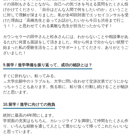
イの添削もさることながら、自己への気づきを与える質問をたくさん投
げかけてくださり、「自分はどんな人間で何をしたいのか」ということ
に対して理解が深まりました。私が全40回対面でエッセイコンサルを受
けた理由は「高橋先生と会ってお話がしたいから今日も渋谷まで行こ
う！！」と思わせてくれる素敵な先生が担当だったからです！
カウンセラーの田中さんと松永さんには、わからないことや相談事があ
るたびに何度も面談をして頂きました。何から何まで分からない状態で
始まった私の受験生活をここまでサポートしてくださり、ありがとうご
ざいました！
9.留学 / 進学準備を振り返って、成功の秘訣とは？
すぐに折れない。粘ってみる。
→大学出願中のトラブルも、大学に問い合わせて交渉次第でどうにかな
っちゃうこともあります。焦る前に、粘り強く行動し続けることが秘訣
だと思います。
10.留学 / 進学に向けての抱負
絶対に最高の4年間にします。
学習面の充実はもちろん、カレッジライフを満喫して仲間をたくさん作
り、いろんな経験を通して人として豊かになって帰ってこれたらいいな
と思っています。