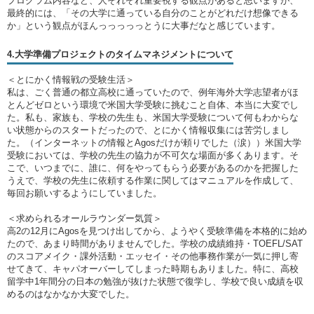
プログラム内容など、人それぞれ重要視する観点があると思いますが、
最終的には、「その大学に通っている自分のことがどれだけ想像できる
か」という観点がほんっっっっっとうに大事だなと感じています。
4.大学準備プロジェクトのタイムマネジメントについて
＜とにかく情報戦の受験生活＞
私は、ごく普通の都立高校に通っていたので、例年海外大学志望者がほ
とんどゼロという環境で米国大学受験に挑むこと自体、本当に大変でし
た。私も、家族も、学校の先生も、米国大学受験について何もわからな
い状態からのスタートだったので、とにかく情報収集には苦労しまし
た。（インターネットの情報とAgosだけが頼りでした（涙））米国大学
受験においては、学校の先生の協力が不可欠な場面が多くあります。そ
こで、いつまでに、誰に、何をやってもらう必要があるのかを把握した
うえで、学校の先生に依頼する作業に関してはマニュアルを作成して、
毎回お願いするようにしていました。
＜求められるオールラウンダー気質＞
高2の12月にAgosを見つけ出してから、ようやく受験準備を本格的に始め
たので、あまり時間がありませんでした。学校の成績維持・TOEFL/SAT
のスコアメイク・課外活動・エッセイ・その他事務作業が一気に押し寄
せてきて、キャパオーバーしてしまった時期もありました。特に、高校
留学中1年間分の日本の勉強が抜けた状態で復学し、学校で良い成績を収
めるのはなかなか大変でした。