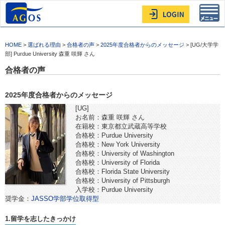
Toggl
navig
HOME
>
選ばれる理由
>
合格者の声
>
2025年度合格者からのメッセージ
> [UG/大学学
部] Purdue University 森重 咲輝 さん
合格者の声
2025年度合格者からのメッセージ
[UG]
お名前：森重 咲輝 さん
在籍校：東京都立武蔵高等学校
合格校：Purdue University
合格校：New York University
合格校：University of Washington
合格校：University of Florida
合格校：Florida State University
合格校：University of Pittsburgh
入学校：Purdue University
奨学金：
JASSO学部学位取得型
1.留学を志したきっかけ