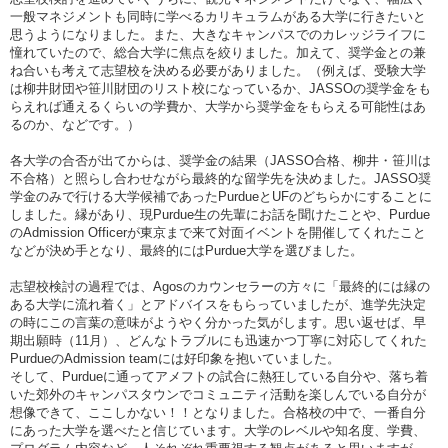
一般マネジメントも同時に学べるカリキュラムがある大学に行きたいと
思うようになりました。また、大きなキャンパスでのカレッジライフに
憧れていたので、総合大学に焦点を絞りました。加えて、奨学金との兼
ね合いも考えて志望校を決める必要がありました。（例えば、受験大学
は柳井財団や笹川財団のリスト校になっているか、JASSOの奨学金をも
らえれば通えるくらいの学費か、大学から奨学金をもらえる可能性はあ
るのか、などです。）
各大学の合否が出てからは、奨学金の結果（JASSO合格、柳井・笹川は
不合格）と照らし合わせながら最終的な留学先を決めました。JASSO奨
学金のみで行ける大学候補であったPurdueとUFのどちらかにすることに
しました。縁があり、現Purdue生の先輩にお話を聞けたことや、Purdue
のAdmission Officerが東京まで来て対面イベントを開催してくれたこと
などが決め手となり、最終的にはPurdue大学を選びました。
志望校検討の過程では、Agosのカウンセラーの方々に「最終的には縁の
ある大学に流れ着く」とアドバイスをもらっていましたが、進学先決定
の時にこの言葉の意味がようやく分かった気がします。思い返せば、早
期出願時（11月）、どんなトラブルにも迅速かつ丁寧に対応してくれた
PurdueのAdmission teamには好印象を抱いていました。
そして、Purdueに通ってアメフトの試合に熱狂している自分や、落ち着
いた郊外のキャンパスタウンでコミュニティ活動を楽しんでいる自分が
想像できて、ここしかない！！となりました。合格校の中で、一番自分
にあった大学を選べたと信じています。大学のレベルや知名度、学費、