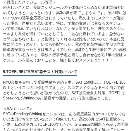
＜徹底したスケジュール管理＞
恐ろしいことに、受験スケジュールの全体像がつかめないまま準備を始
めてしまうと、あっというまに高3の夏が来てしまうんです。その時には
いくつかの奨学金応募がはじまっていたり。私のようにスタートが遅か
った場合、尚更だと思います。特に、学校の友達とは異なるスケジュー
ルで常に動いていなければいけないことが大変でした。理想のスケジュ
ールより自分が遅れていたとしても、「あなた遅れているよ。急がない
と間に合わないよ。」と指摘してくれる人は誰もいないので、本当に受
験に間に合うのかと、いつも心配でした。秋の文化祭準備と早期大学出
願準備が重なったときは鬼のようでした。高3でも学校行事にアツい高校
に通っている方々は、学校の行事予定と照らし合わせながら1年の受験ス
ケジュールを組んでおくことを、強く強くおススメします！！！
5.TOEFL/IELTS/SAT等テスト対策について
NYU合格を目指して受験準備を進める中、SAT 1500以上、TOEFFL 105
以上という二つの目標を立てました。スコアメイクはなるべく自力で何
とかしようという思いが強かったので、SATは完全自力対策、TOEFLは
SpeakingとWritingのみ1講座ずつ受講、という形で臨みました。
＜SATについて＞
SATのReading&Writingセクションは、ある程度英語力がついてからでな
いと太刀打ちできないなという印象でした。高2の3月にSAT初受験をし
た際、私の英語力はTOEFL100でしたが、Grammarの問題もPoetryの問題
もさっぱりわかりませんでした。そこから過去問集を多く解いてトレー