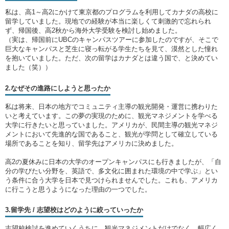
私は、高1～高2にかけて東京都のプログラムを利用してカナダの高校に
留学していました。現地での経験が本当に楽しくて刺激的で忘れられ
ず、帰国後、高2秋から海外大学受験を検討し始めました。
（実は、帰国前にUBCのキャンパスツアーに参加したのですが、そこで
巨大なキャンパスと芝生に寝っ転がる学生たちを見て、漠然とした憧れ
を抱いていました。ただ、次の留学はカナダとは違う国で、と決めてい
ました（笑））
2.なぜその進路にしようと思ったか
私は将来、日本の地方でコミュニティ主導の観光開発・運営に携わりた
いと考えています。この夢の実現のために、観光マネジメントを学べる
大学に行きたいと思っていました。アメリカが、民間主導の観光マネジ
メントにおいて先進的な国であること、観光が学問として確立している
場所であることを知り、留学先はアメリカに決めました。
高2の夏休みに日本の大学のオープンキャンパスにも行きましたが、「自
分の学びたい分野を、英語で、多文化に囲まれた環境の中で学ぶ」とい
う条件に合う大学を日本で見つけられませんでした。これも、アメリカ
に行こうと思うようになった理由の一つでした。
3.留学先 / 志望校はどのように絞っていったか
志望校検討を進めていくうちに、観光マネジメントだけでなく、幅広く